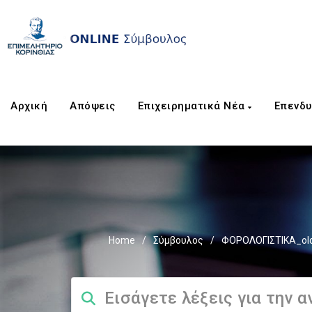
Αρχική
Απόψεις
Επιχειρηματικά Νέα
Επενδυ
Home
/
Σύμβουλος
/
ΦΟΡΟΛΟΓΙΣΤΙΚΑ_ol