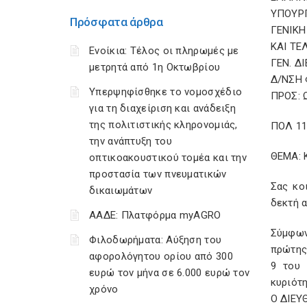
ΥΠΟΥΡ
Πρόσφατα άρθρα
ΓΕΝΙΚ
ΚΑΙ Τ
Ενοίκια: Τέλος οι πληρωμές με
ΓΕΝ. Δ
μετρητά από 1η Οκτωβρίου
Δ/ΝΣΗ
Υπερψηφίσθηκε το νομοσχέδιο
ΠΡΟΣ: Ω
για τη διαχείριση και ανάδειξη
της πολιτιστικής κληρονομιάς,
ΠΟΛ 11
την ανάπτυξη του
ΘΕΜΑ: 
οπτικοακουστικού τομέα και την
προστασία των πνευματικών
Σας κο
δικαιωμάτων
δεκτή 
ΑΑΔΕ: Πλατφόρμα myAGRO
Σύμφωνα
Φιλοδωρήματα: Αύξηση του
πρώτης
αφορολόγητου ορίου από 300
9 του 
ευρώ τον μήνα σε 6.000 ευρώ τον
κυριότη
χρόνο
Ο ΔΙΕΥ