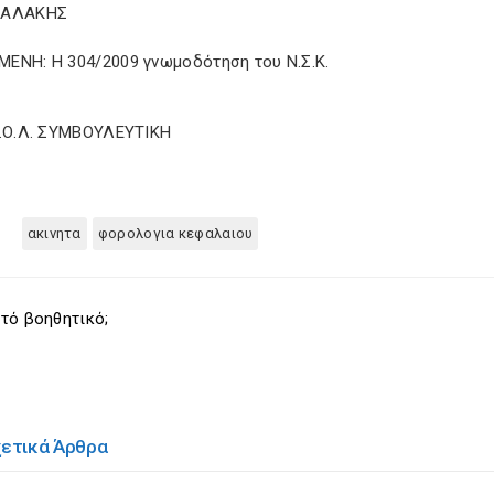
ΚΑΛΑΚΗΣ
ΕΝΗ: Η 304/2009 γνωμοδότηση του Ν.Σ.Κ.
Σ.Ο.Λ. ΣΥΜΒΟΥΛΕΥΤΙΚΗ
ακινητα
φορολογια κεφαλαιου
τό βοηθητικό;
χετικά Άρθρα