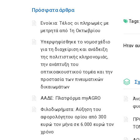
Πρόσφατα άρθρα
Tags:
Ενοίκια: Τέλος οι πληρωμές με
μετρητά από 1η Οκτωβρίου
Υπερψηφίσθηκε το νομοσχέδιο
Ηταν αυ
για τη διαχείριση και ανάδειξη
της πολιτιστικής κληρονομιάς,
την ανάπτυξη του
οπτικοακουστικού τομέα και την
προστασία των πνευματικών
Σ
δικαιωμάτων
ΑΑΔΕ: Πλατφόρμα myAGRO
Άνο
φυ
Φιλοδωρήματα: Αύξηση του
αφορολόγητου ορίου από 300
ΠΡ
ευρώ τον μήνα σε 6.000 ευρώ τον
ΤΟ
χρόνο