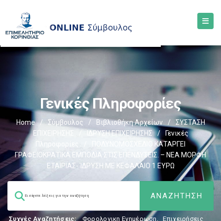
Γενικές Πληροφορίες
Home
/
Σύμβουλος
/
Βιβλιοθήκη Αρχείων
/
ΣΥΣΤΑΣΗ
ΕΠΙΧΕΙΡΗΣΗΣ
/
ΙΔΡΥΣΗ ΕΠΙΧΕΙΡΗΣΗΣ
/
Γενικές
Πληροφορίες
/
ΠΟΛΥΝΟΜΟΣΧΕΔΙΟ ΚΑΤΑΡΓΕΙ
ΓΡΑΦΕΙΟΚΡΑΤΙΚΑ ΕΜΠΟΔΙΑ ΣΤΙΣ ΕΠΕΝΔΥΣΕΙΣ. – ΝΕΑ ΜΟΡΦΗ
ΕΤΑΙΡΙΑΣ- ΊΔΡΥΣΗ ΜΕ ΚΕΦΑΛΑΙΟ 1 ΕΥΡΩ
Συχνές Αναζητήσεις:
Φορολογικη Ενημέρωση
,
Επιχειρήσεις