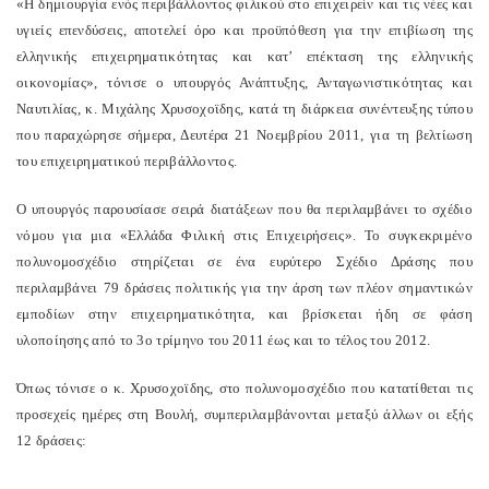
«Η δημιουργία ενός περιβάλλοντος φιλικού στο επιχειρείν και τις νέες και
υγιείς επενδύσεις, αποτελεί όρο και προϋπόθεση για την επιβίωση της
ελληνικής επιχειρηματικότητας και κατ’ επέκταση της ελληνικής
οικονομίας», τόνισε ο υπουργός Ανάπτυξης, Ανταγωνιστικότητας και
Ναυτιλίας, κ. Μιχάλης Χρυσοχοϊδης, κατά τη διάρκεια συνέντευξης τύπου
που παραχώρησε σήμερα, Δευτέρα 21 Νοεμβρίου 2011, για τη βελτίωση
του επιχειρηματικού περιβάλλοντος.
Ο υπουργός παρουσίασε σειρά διατάξεων που θα περιλαμβάνει το σχέδιο
νόμου για μια «Ελλάδα Φιλική στις Επιχειρήσεις». Το συγκεκριμένο
πολυνομοσχέδιο στηρίζεται σε ένα ευρύτερο Σχέδιο Δράσης που
περιλαμβάνει 79 δράσεις πολιτικής για την άρση των πλέον σημαντικών
εμποδίων στην επιχειρηματικότητα, και βρίσκεται ήδη σε φάση
υλοποίησης από το 3ο τρίμηνο του 2011 έως και το τέλος του 2012.
Όπως τόνισε ο κ. Χρυσοχοϊδης, στο πολυνομοσχέδιο που κατατίθεται τις
προσεχείς ημέρες στη Βουλή, συμπεριλαμβάνονται μεταξύ άλλων οι εξής
12 δράσεις: