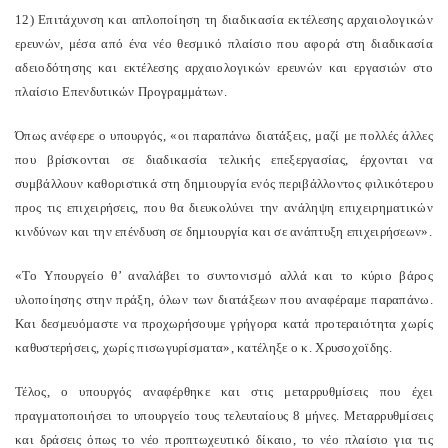
12) Επιτάχυνση και απλοποίηση τη διαδικασία εκτέλεσης αρχαιολογικών
ερευνών, μέσα από ένα νέο θεσμικό πλαίσιο που αφορά στη διαδικασία
αδειοδότησης και εκτέλεσης αρχαιολογικών ερευνών και εργασιών στο
πλαίσιο Επενδυτικών Προγραμμάτων.
Όπως ανέφερε ο υπουργός, «οι παραπάνω διατάξεις, μαζί με πολλές άλλες
που βρίσκονται σε διαδικασία τελικής επεξεργασίας, έρχονται να
συμβάλλουν καθοριστικά στη δημιουργία ενός περιβάλλοντος φιλικότερου
προς τις επιχειρήσεις, που θα διευκολύνει την ανάληψη επιχειρηματικών
κινδύνων και την επένδυση σε δημιουργία και σε ανάπτυξη επιχειρήσεων».
«Το Υπουργείο θ’ αναλάβει το συντονισμό αλλά και το κύριο βάρος
υλοποίησης στην πράξη, όλων των διατάξεων που αναφέραμε παραπάνω.
Και δεσμευόμαστε να προχωρήσουμε γρήγορα κατά προτεραιότητα χωρίς
καθυστερήσεις, χωρίς πισωγυρίσματα», κατέληξε ο κ. Χρυσοχοϊδης.
Τέλος, ο υπουργός αναφέρθηκε και στις μεταρρυθμίσεις που έχει
πραγματοποιήσει το υπουργείο τους τελευταίους 8 μήνες. Μεταρρυθμίσεις
και δράσεις όπως το νέο προπτωχευτικό δίκαιο, το νέο πλαίσιο για τις