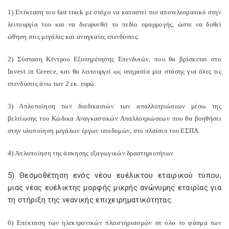
1) Επέκταση του fast track με στόχο να καταστεί πιο αποτελεσματικό στην
λειτουργία του και να διευρυνθεί το πεδίο εφαρμογής, ώστε να δοθεί
ώθηση στις μεγάλες και αναγκαίες επενδύσεις.
2) Σύσταση Κέντρου Εξυπηρέτησης Επενδυτών, που θα βρίσκεται στο
Invest in Greece, και θα λειτουργεί ως υπηρεσία μια στάσης για όλες τις
επενδύσεις άνω των 2 εκ. ευρώ.
3) Απλοποίηση των διαδικασιών των απαλλοτριώσεων μέσω της
βελτίωσης του Κώδικα Αναγκαστικών Απαλλοτριώσεων που θα βοηθήσει
στην υλοποίηση μεγάλων έργων υποδομών, στο πλαίσιο του ΕΣΠΑ.
4) Απλοποίηση της άσκησης εξαγωγικών δραστηριοτήτων.
5) Θεσμοθέτηση ενός νέου ευέλικτου εταιρικού τύπου,
μιας νέας ευέλικτης μορφής μικρής ανώνυμης εταιρίας για
τη στήριξη της νεανικής επιχειρηματικότητας.
6) Επέκταση των ηλεκτρονικών πλειστηριασμών σε όλο το φάσμα των