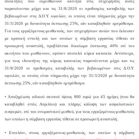
ιδιοκτήτες που εκμισθώνουν ακίνητα στις επιχειρήσεις αυτές
παρατείνονται μέχρι και τις 31/8/2020 οι προθεσμίες καταβολής των
βεβαιωμένων στις Δ.Ο.Υ. οφειλών, οι οποίες είναι πληρωτέες μέχρι την
31/3/2020 με δυνατότητα έκπτωσης 25%, εάν καταβληθούν εμπρόθεσμα.
Για τους εργαζόμενους-μισθωτούς, των επιχειρήσεων αυτών που έκλεισαν
με κρατική εντολή και των οποίων η σύμβαση εργασίας τίθεται σε
προσωρινή αναστολή, προβλέπεται δικαίωμα έκπτωσης 40% επί του
ακινήτου που μισθώνουν, εφόσον αποτελεί κύρια κατοικία. Αντίστοιχα,
για τους ιδιοκτήτες της κύριας κατοικίας παρατείνονται μέχρι και τις
31/8/2020 οι προθεσμίες καταβολής των βεβαιωμένων στις Δ.Ο.Υ.
οφειλών, οι οποίες είναι πληρωτέες μέχρι την 31/3/2020 με δυνατότητα
έκπτωσης 25%, εάν καταβληθούν εμπρόθεσμα.
• Αποζημίωση ειδικού σκοπού ύψους 800 ευρώ για 45 ημέρες (που θα
καταβληθεί εντός Απριλίου) και πλήρης κάλυψη των ασφαλιστικών
εισφορών, επί του ονομαστικού μισθού, για τους εργαζομένους-μισθωτούς
των οποίων η σύμβαση εργασίας τίθεται σε προσωρινή αναστολή.
• Επιπλέον, στους εργαζόμενους-μισθωτούς, των οποίων η σύμβαση