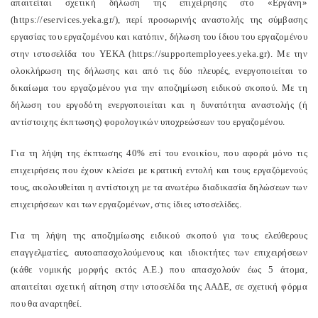
απαιτείται σχετική δήλωση της επιχείρησης στο «Εργάνη»
(
https
://
eservices
.
yeka
.
gr
/), περί προσωρινής αναστολής της σύμβασης
εργασίας του εργαζομένου και κατόπιν, δήλωση του ίδιου του εργαζομένου
στην ιστοσελίδα του ΥΕΚΑ (
https
://
supportemployees
.
yeka
.
gr
). Με την
ολοκλήρωση της δήλωσης και από τις δύο πλευρές, ενεργοποιείται το
δικαίωμα του εργαζομένου για την αποζημίωση ειδικού σκοπού. Με τη
δήλωση του εργοδότη ενεργοποιείται και η δυνατότητα αναστολής (ή
αντίστοιχης έκπτωσης) φορολογικών υποχρεώσεων του εργαζομένου.
Για τη λήψη της έκπτωσης 40% επί του ενοικίου, που αφορά μόνο τις
επιχειρήσεις που έχουν κλείσει με κρατική εντολή και τους εργαζόμενούς
τους, ακολουθείται η αντίστοιχη με τα ανωτέρω διαδικασία δηλώσεων των
επιχειρήσεων και των εργαζομένων, στις ίδιες ιστοσελίδες.
Για τη λήψη της αποζημίωσης ειδικού σκοπού για τους ελεύθερους
επαγγελματίες, αυτοαπασχολούμενους και ιδιοκτήτες των επιχειρήσεων
(κάθε νομικής μορφής εκτός Α.Ε.) που απασχολούν έως 5 άτομα,
απαιτείται σχετική αίτηση στην ιστοσελίδα της ΑΑΔΕ, σε σχετική φόρμα
που θα αναρτηθεί.