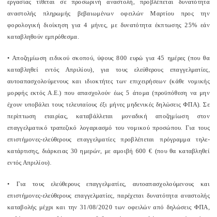
εργασίας τίθεται σε προσωρινή αναστολή, προβλέπεται δυνατότητα
αναστολής πληρωμής βεβαιωμένων οφειλών Μαρτίου προς την
φορολογική διοίκηση για 4 μήνες, με δυνατότητα έκπτωσης 25% εάν
καταβληθούν εμπρόθεσμα.
• Αποζημίωση ειδικού σκοπού, ύψους 800 ευρώ για 45 ημέρες (που θα
καταβληθεί εντός Απριλίου), για τους ελεύθερους επαγγελματίες,
αυτοαπασχολούμενους και ιδιοκτήτες των επιχειρήσεων (κάθε νομικής
μορφής εκτός Α.Ε.) που απασχολούν έως 5 άτομα (προϋπόθεση να μην
έχουν υποβάλει τους τελευταίους έξι μήνες μηδενικές δηλώσεις ΦΠΑ). Σε
περίπτωση εταιρίας, καταβάλλεται μοναδική αποζημίωση στον
επαγγελματικό τραπεζικό λογαριασμό του νομικού προσώπου. Για τους
επιστήμονες-ελεύθερους επαγγελματίες προβλέπεται πρόγραμμα τηλε-
κατάρτισης, διάρκειας 30 ημερών, με αμοιβή 600 € (που θα καταβληθεί
εντός Απριλίου).
• Για τους ελεύθερους επαγγελματίες, αυτοαπασχολούμενους και
επιστήμονες-ελεύθερους επαγγελματίες, παρέχεται δυνατότητα αναστολής
καταβολής μέχρι και την 31/08/2020 των οφειλών από δηλώσεις ΦΠΑ,