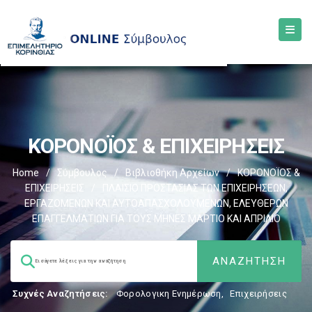
ΚΟΡΟΝΟΪΟΣ & ΕΠΙΧΕΙΡΗΣΕΙΣ
Home
/
Σύμβουλος
/
Βιβλιοθήκη Αρχείων
/
ΚΟΡΟΝΟΪΟΣ &
ΕΠΙΧΕΙΡΗΣΕΙΣ
/
ΠΛΑΙΣΙΟ ΠΡΟΣΤΑΣΙΑΣ ΤΩΝ ΕΠΙΧΕΙΡΗΣΕΩΝ,
ΕΡΓΑΖΟΜΕΝΩΝ ΚΑΙ ΑΥΤΟΑΠΑΣΧΟΛΟΥΜΕΝΩΝ, ΕΛΕΥΘΕΡΩΝ
ΕΠΑΓΓΕΛΜΑΤΙΩΝ ΓΙΑ ΤΟΥΣ ΜΗΝΕΣ ΜΑΡΤΙΟ ΚΑΙ ΑΠΡΙΛΙΟ
Συχνές Αναζητήσεις:
Φορολογικη Ενημέρωση
,
Επιχειρήσεις