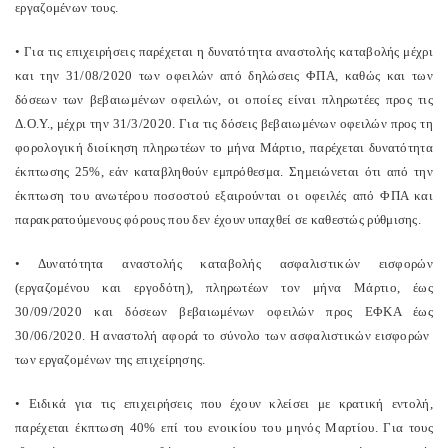
εργαζομένων τους.
• Για τις επιχειρήσεις παρέχεται η δυνατότητα αναστολής καταβολής μέχρι
και την 31/08/2020 των οφειλών από δηλώσεις ΦΠΑ, καθώς και των
δόσεων των βεβαιωμένων οφειλών, οι οποίες είναι πληρωτέες προς τις
Δ.Ο.Υ., μέχρι την 31/3/2020. Για τις δόσεις βεβαιωμένων οφειλών προς τη
φορολογική διοίκηση πληρωτέων το μήνα Μάρτιο, παρέχεται δυνατότητα
έκπτωσης 25%, εάν καταβληθούν εμπρόθεσμα. Σημειώνεται ότι από την
έκπτωση του ανωτέρου ποσοστού εξαιρούνται οι οφειλές από ΦΠΑ και
παρακρατούμενους φόρους που δεν έχουν υπαχθεί σε καθεστώς ρύθμισης.
• Δυνατότητα αναστολής καταβολής ασφαλιστικών εισφορών
(εργαζομένου και εργοδότη), πληρωτέων τον μήνα Μάρτιο, έως
30/09/2020 και δόσεων βεβαιωμένων οφειλών προς ΕΦΚΑ έως
30/06/2020. Η αναστολή αφορά το σύνολο των ασφαλιστικών εισφορών
των εργαζομένων της επιχείρησης.
• Ειδικά για τις επιχειρήσεις που έχουν κλείσει με κρατική εντολή,
παρέχεται έκπτωση 40% επί του ενοικίου του μηνός Μαρτίου. Για τους