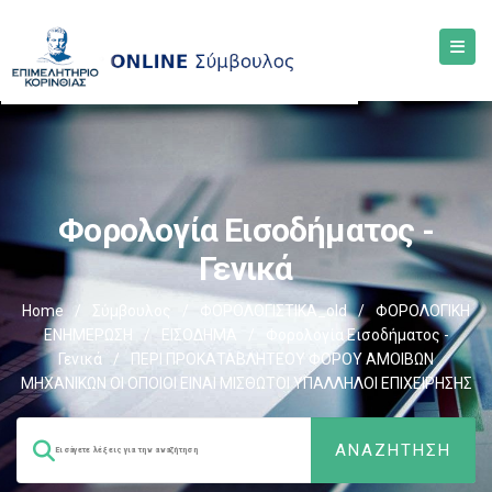
Φορολογία Εισοδήματος -
Γενικά
Home
/
Σύμβουλος
/
ΦΟΡΟΛΟΓΙΣΤΙΚΑ_old
/
ΦΟΡΟΛΟΓΙΚΗ
ΕΝΗΜΕΡΩΣΗ
/
ΕΙΣΟΔΗΜΑ
/
Φορολογία Εισοδήματος -
Γενικά
/
ΠΕΡΙ ΠΡΟΚΑΤΑΒΛΗΤΕΟΥ ΦΟΡΟΥ ΑΜΟΙΒΩΝ
ΜΗΧΑΝΙΚΩΝ ΟΙ ΟΠΟΙΟΙ ΕΙΝΑΙ ΜΙΣΘΩΤΟΙ ΥΠΑΛΛΗΛΟΙ ΕΠΙΧΕΙΡΗΣΗΣ