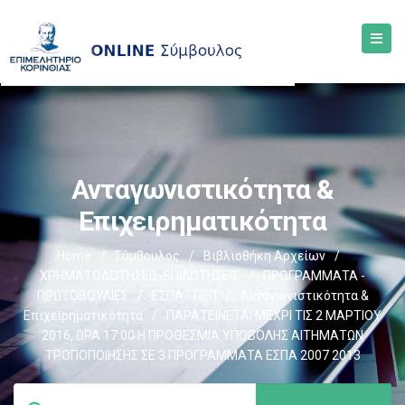
Ανταγωνιστικότητα &
Επιχειρηματικότητα
Home
/
Σύμβουλος
/
Βιβλιοθήκη Αρχείων
/
ΧΡΗΜΑΤΟΔΟΤΗΣΕΙΣ-ΕΠΙΔΟΤΗΣΕΙΣ
/
ΠΡΟΓΡΑΜΜΑΤΑ -
ΠΡΩΤΟΒΟΥΛΙΕΣ
/
ΕΣΠΑ - ΠΕΠ
/
Ανταγωνιστικότητα &
Επιχειρηματικότητα
/
ΠΑΡΑΤΕΙΝΕΤΑΙ ΜΕΧΡΙ ΤΙΣ 2 ΜΑΡΤΙΟΥ
2016, ΩΡΑ 17:00 Η ΠΡΟΘΕΣΜΙΑ ΥΠΟΒΟΛΗΣ ΑΙΤΗΜΑΤΩΝ
ΤΡΟΠΟΠΟΙΗΣΗΣ ΣΕ 3 ΠΡΟΓΡΑΜΜΑΤΑ ΕΣΠΑ 2007 2013