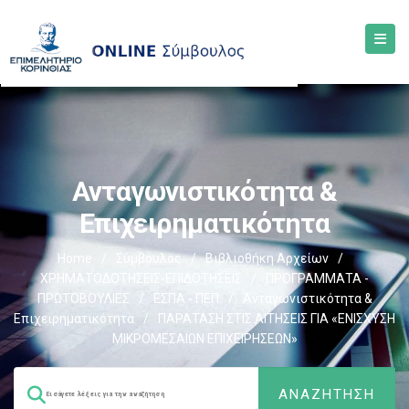
Ανταγωνιστικότητα &
Επιχειρηματικότητα
Home
/
Σύμβουλος
/
Βιβλιοθήκη Αρχείων
/
ΧΡΗΜΑΤΟΔΟΤΗΣΕΙΣ-ΕΠΙΔΟΤΗΣΕΙΣ
/
ΠΡΟΓΡΑΜΜΑΤΑ -
ΠΡΩΤΟΒΟΥΛΙΕΣ
/
ΕΣΠΑ - ΠΕΠ
/
Ανταγωνιστικότητα &
Επιχειρηματικότητα
/
ΠΑΡΑΤΑΣΗ ΣΤΙΣ ΑΙΤΗΣΕΙΣ ΓΙΑ «ΕΝΙΣΧΥΣΗ
ΜΙΚΡΟΜΕΣΑΙΩΝ ΕΠΙΧΕΙΡΗΣΕΩΝ»