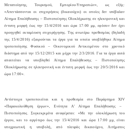
Μεταποίησης, Τουρισμού, Εμπορίου-Υπηρεσιών», ως εξής:
«Απεντάσσονται οι επιχειρήσεις (δικαιούχοι) οι οποίες δεν υπέβαλαν
Αίτημα Επαλήθευσης – Πιστοποίησης Ολοκλήρωσης σε ηλεκτρονική και
έντυπη μορφή έως την 15/4/2016 και ώρα 17:00 μμ, εφόσον δεν έχει
προηγηθεί εκταμίευση επιχορήγησης. Της ανωτέρω προθεσμίας (δηλαδή
της 15/4/2016) εξαιρούνται τα έργα για τα οποία υποβλήθηκε Αίτημα
τροποποίησης Φυσικού – Οικονομικού Αντικειμένου στο χρονικό
διάστημα από την 15/12/2015 και μέχρι την 2/3/2016. Για τα έργα αυτά
απαιτείται να υποβληθεί Αίτημα Επαλήθευσης – Πιστοποίησης
Ολοκλήρωσης σε ηλεκτρονική και έντυπη μορφή έως την 20/5/2016 και
ώρα 17:00».
Αντίστοιχα τροποποιείται και η προθεσμία στο Παράρτημα
XIV
«Παρακολούθηση έργων», Ενότητα Α’ Αίτημα Επαλήθευσης –
Πιστοποίησ
n
ς. Συγκεκριμένα αναφέρεται: «Με την ολοκλήρωση του
έργου, και το αργότερο έως την 15/4/2016 και ώρα 17:00 μμ, είναι
υποχρεωτική η υποβολή, από πλευράς δικαιούχου, Αιτήματος