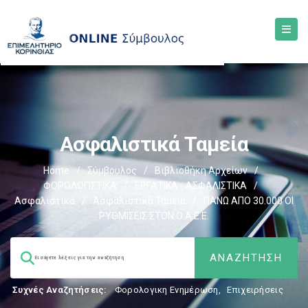
Ασφαλιστικά Ταμεία
Home
/
Σύμβουλος
/
Βιβλιοθήκη Αρχείων
/
ΦΟΡΟΛΟΓΙΣΤΙΚΑ
/
ΕΡΓΑΤΙΚΑ - ΑΣΦΑΛΙΣΤΙΚΑ
/
Ασφαλιστικά
/
Ασφαλιστικά Ταμεία
/
ΠΑΝΩ ΑΠΟ 30.000 ΟΙ
ΡΥΘΜΙΣΕΙΣ ΣΤΟΝ Ο.Α.Ε.Ε.
Συχνές Αναζητήσεις:
Φορολογικη Ενημέρωση
,
Επιχειρήσεις