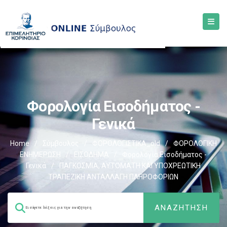
Φορολογία Εισοδήματος -
Γενικά
Home
/
Σύμβουλος
/
ΦΟΡΟΛΟΓΙΣΤΙΚΑ_old
/
ΦΟΡΟΛΟΓΙΚΗ
ΕΝΗΜΕΡΩΣΗ
/
ΕΙΣΟΔΗΜΑ
/
Φορολογία Εισοδήματος -
Γενικά
/
ΠΑΓΚΟΣΜΙΑ, ΑΥΤΟΜΑΤΗ ΚΑΙ ΥΠΟΧΡΕΩΤΙΚΗ
ΤΡΑΠΕΖΙΚΗ ΑΝΤΑΛΛΑΓΗ ΠΛΗΡΟΦΟΡΙΩΝ