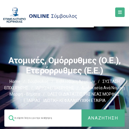
Ατομικές, Ομόρρυθμες (Ο.Ε.),
Ετερόρρυθμες (Ε.Ε.)
Home
/
Σύμβουλος
/
Βιβλιοθήκη Αρχείων
/
ΣΥΣΤΑΣΗ
ΕΠΙΧΕΙΡΗΣΗΣ
/
ΙΔΡΥΣΗ ΕΠΙΧΕΙΡΗΣΗΣ
/
Διαδικασία Ανά Νομική
Μορφή - Βήματα
/
ΟΛΕΣ ΟΙ ΔΙΑΤΑΞΕΙΣ ΤΗΣ ΝΕΑΣ ΜΟΡΦΗΣ
ΕΤΑΙΡΙΑΣ : ΙΔΙΩΤΙΚΗ ΚΕΦΑΛΑΙΟΥΧΙΚΗ ΕΤΑΙΡΙΑ