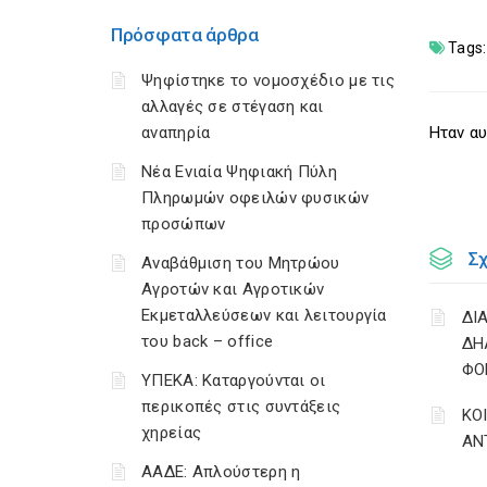
Πρόσφατα άρθρα
Tags:
Ψηφίστηκε το νομοσχέδιο με τις
αλλαγές σε στέγαση και
αναπηρία
Ηταν αυ
Νέα Ενιαία Ψηφιακή Πύλη
Πληρωμών οφειλών φυσικών
προσώπων
Σ
Αναβάθμιση του Μητρώου
Αγροτών και Αγροτικών
Εκμεταλλεύσεων και λειτουργία
ΔΙ
του back – office
ΔΗ
ΦΟ
ΥΠΕΚΑ: Καταργούνται οι
περικοπές στις συντάξεις
ΚΟ
χηρείας
ΑΝ
ΑΑΔΕ: Απλούστερη η