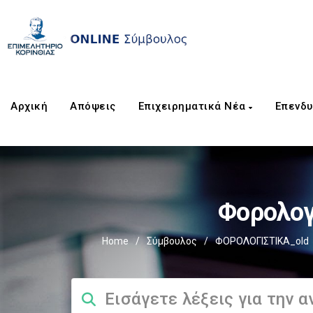
Αρχική
Απόψεις
Επιχειρηματικά Νέα
Επενδυ
Φορολογ
Home
/
Σύμβουλος
/
ΦΟΡΟΛΟΓΙΣΤΙΚΑ_old