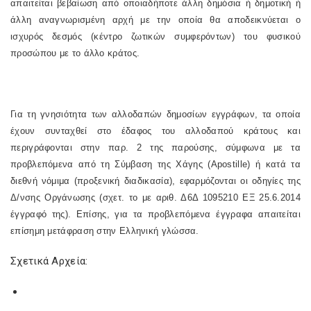
απαιτείται βεβαίωση από οποιαδήποτε άλλη δημόσια ή δημοτική ή
άλλη αναγνωρισμένη αρχή με την οποία θα αποδεικνύεται ο
ισχυρός δεσμός (κέντρο ζωτικών συμφερόντων) του φυσικού
προσώπου με το άλλο κράτος.
Για τη γνησιότητα των αλλοδαπών δημοσίων εγγράφων, τα οποία
έχουν συνταχθεί στο έδαφος του αλλοδαπού κράτους και
περιγράφονται στην παρ. 2 της παρούσης, σύμφωνα με τα
προβλεπόμενα από τη Σύμβαση της Χάγης (Apostille) ή κατά τα
διεθνή νόμιμα (προξενική διαδικασία), εφαρμόζονται οι οδηγίες της
Δ/νσης Οργάνωσης (σχετ. το με αριθ. Δ6Δ 1095210 ΕΞ 25.6.2014
έγγραφό της). Επίσης, για τα προβλεπόμενα έγγραφα απαιτείται
επίσημη μετάφραση στην Ελληνική γλώσσα.
Σχετικά Αρχεία: