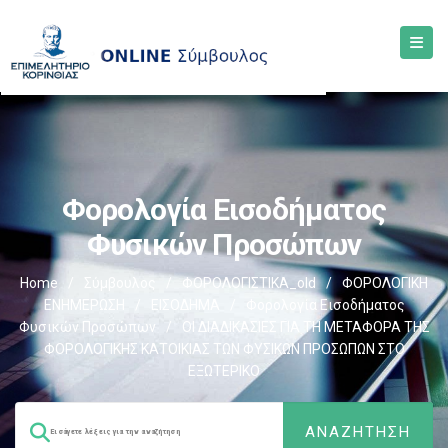
Φορολογία Εισοδήματος
Φυσικών Προσώπων
Home
/
Σύμβουλος
/
ΦΟΡΟΛΟΓΙΣΤΙΚΑ_old
/
ΦΟΡΟΛΟΓΙΚΗ
ΕΝΗΜΕΡΩΣΗ
/
ΕΙΣΟΔΗΜΑ
/
Φορολογία Εισοδήματος
Φυσικών Προσώπων
/
ΟΙ ΔΙΑΔΙΚΑΣΙΕΣ ΓΙΑ ΤΗ ΜΕΤΑΦΟΡΑ ΤΗΣ
ΦΟΡΟΛΟΓΙΚΗΣ ΚΑΤΟΙΚΙΑΣ ΤΩΝ ΦΥΣΙΚΩΝ ΠΡΟΣΩΠΩΝ ΣΤΟ
ΕΞΩΤΕΡΙΚΟ