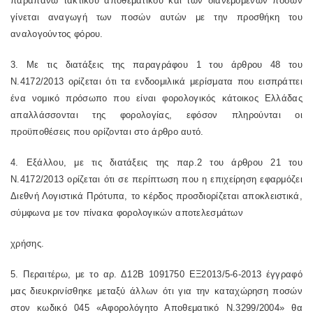
παραπάνω τακτικού αποθεματικού και των διανεμόμενων ποσών
γίνεται αναγωγή των ποσών αυτών με την προσθήκη του
αναλογούντος φόρου.
3. Με τις διατάξεις της
παραγράφου 1 του άρθρου 48 του
Ν.4172/2013
ορίζεται ότι τα ενδοομιλικά μερίσματα που εισπράττει
ένα νομικό πρόσωπο που είναι φορολογικός κάτοικος Ελλάδας
απαλλάσσονται της φορολογίας, εφόσον πληρούνται οι
προϋποθέσεις που ορίζονται στο άρθρο αυτό.
4. Εξάλλου, με τις διατάξεις της
παρ.2 του άρθρου 21 του
Ν.4172/2013
ορίζεται ότι σε περίπτωση που η επιχείρηση εφαρμόζει
Διεθνή Λογιστικά Πρότυπα, το κέρδος προσδιορίζεται αποκλειστικά,
σύμφωνα με τον πίνακα φορολογικών αποτελεσμάτων
χρήσης.
5. Περαιτέρω, με το αρ. Δ12Β 1091750 ΕΞ2013/5-6-2013 έγγραφό
μας διευκρινίσθηκε μεταξύ άλλων ότι για την καταχώρηση ποσών
στον κωδικό 045 «Αφορολόγητο Αποθεματικό Ν.3299/2004» θα