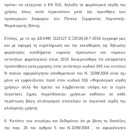
πρέπει να ελέγχεται ο ΚΑ 016, δηλαδή τα φορολογικά κέρδη της
χρήσης όπως αυτά προκύπτουν μετά την προσθήκη των
προσωρινών διαφορών του Πίνακα Συμφωνίας Λογιστικής-
Φορολογικής Βάσης.
Επίσης, με το αρ
ΔΕΑΦΒ 1110127 ΕΞ2016/18-7-2016
έγγραφό μας
και με αφορμή τη συμπλήρωση και την εκκαθάριση της δήλωσης
φορολογίας εισοδήματος νομικών προσώπων και νομικών
οντοτήτων φορολογικού έτους 2015 διευκρινίσθηκε ότι απαραίτητη
προϋπόθεση καταχώρησης στον αντίστοιχο κωδικό 045 του εντύπου
Ν ποσών αφορολόγητου αποθεματικού του Ν. 3299/2004 είναι όχι
μόνο να εμφανίζονται ποσά στον κωδικό 016 «Φορολογικά κέρδη
χρήσης» αλλά θα πρέπει να λαμβάνονται υπόψη και οι τυχόν
λογιστικές ζημίες παρελθουσών χρήσεων καθόσον σε κάθε
περίπτωση βάση υπολογισμού αποτελούν τα λογιστικά κέρδη της
κλειόμενης χρήσης.
6. Κατόπιν των ανωτέρω και δεδομένου ότι με βάση τις διατάξεις
της
παρ. 26 του άρθρου 5 του Ν.3299/2004
, το αφορολόγητο