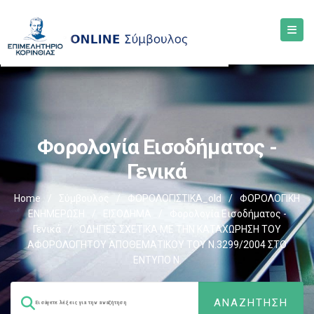
Φορολογία Εισοδήματος -
Γενικά
Home
/
Σύμβουλος
/
ΦΟΡΟΛΟΓΙΣΤΙΚΑ_old
/
ΦΟΡΟΛΟΓΙΚΗ
ΕΝΗΜΕΡΩΣΗ
/
ΕΙΣΟΔΗΜΑ
/
Φορολογία Εισοδήματος -
Γενικά
/
ΟΔΗΓΙΕΣ ΣΧΕΤΙΚΑ ΜΕ ΤΗΝ ΚΑΤΑΧΩΡΗΣΗ ΤΟΥ
ΑΦΟΡΟΛΟΓΗΤΟΥ ΑΠΟΘΕΜΑΤΙΚΟΥ ΤΟΥ Ν.3299/2004 ΣΤΟ
ΕΝΤΥΠΟ Ν.