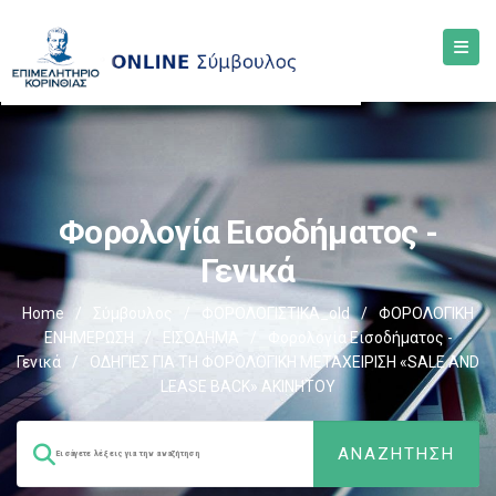
Φορολογία Εισοδήματος -
Γενικά
Home
/
Σύμβουλος
/
ΦΟΡΟΛΟΓΙΣΤΙΚΑ_old
/
ΦΟΡΟΛΟΓΙΚΗ
ΕΝΗΜΕΡΩΣΗ
/
ΕΙΣΟΔΗΜΑ
/
Φορολογία Εισοδήματος -
Γενικά
/
ΟΔΗΓΙΕΣ ΓΙΑ ΤΗ ΦΟΡΟΛΟΓΙΚΗ ΜΕΤΑΧΕΙΡΙΣΗ «SALE AND
LEASE BACK» ΑΚΙΝΗΤΟΥ