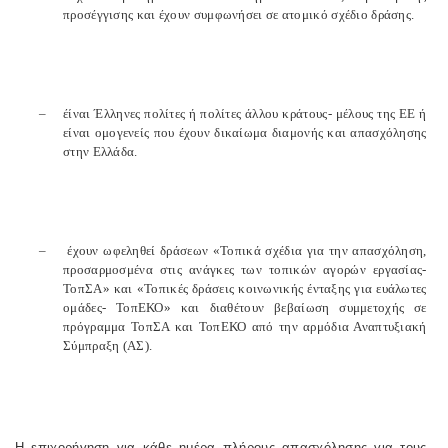
προσέγγισης και έχουν συμφωνήσει σε ατομικό σχέδιο δράσης.
–
έίναι Έλληνες πολίτες ή πολίτες άλλου κράτους- μέλους της ΕΕ ή
είναι ομογενείς που έχουν δικαίωμα διαμονής και απασχόλησης
στην Ελλάδα.
–
έχουν ωφεληθεί δράσεων «Τοπικά σχέδια για την απασχόληση,
προσαρμοσμένα στις ανάγκες των τοπικών αγορών εργασίας-
ΤοπΣΑ» και «Τοπικές δράσεις κοινωνικής ένταξης για ευάλωτες
ομάδες- ΤοπΕΚΟ» και διαθέτουν βεβαίωση συμμετοχής σε
πρόγραμμα ΤοπΣΑ και ΤοπΕΚΟ από την αρμόδια Αναπτυξιακή
Σύμπραξη (ΑΣ).
Η επιχορήγηση για κάθε ημέρα πλήρους απασχόλησης για τους