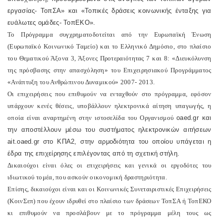
εργασίας- ΤοπΣΑ» και «Τοπικές δράσεις κοινωνικής ένταξης για
ευάλωτες ομάδες- ΤοπΕΚΟ».
Το Πρόγραμμα συγχρηματοδοτείται από την Ευρωπαϊκή Ένωση
(Ευρωπαϊκό Κοινωνικό Ταμείο) και το Ελληνικό Δημόσιο, στο πλαίσιο
του Θεματικού Άξονα 3, Άξονες Προτεραιότητας 7 και 8: «Διευκόλυνση
της πρόσβασης στην απασχόληση» του Επιχειρησιακού Προγράμματος
«Ανάπτυξη του Ανθρώπινου Δυναμικού» 2007- 2013.
Οι επιχειρήσεις που επιθυμούν να ενταχθούν στο πρόγραμμα, εφόσον
υπάρχουν κενές θέσεις, υποβάλλουν ηλεκτρονικά αίτηση υπαγωγής, η
οποία είναι αναρτημένη στην ιστοσελίδα του Οργανισμού
oaed
.
gr
και
την αποστέλλουν μέσω του συστήματος ηλεκτρονικών αιτήσεων
ait
.
oaed
.
gr
στο ΚΠΑ2, στην αρμοδιότητα του οποίου υπάγεται η
έδρα της επιχείρησης επιλέγοντας από τη σχετική στήλη.
Δικαιούχοι είναι όλες οι επιχειρήσεις και γενικά οι εργοδότες του
ιδιωτικού τομέα, που ασκούν οικονομική δραστηριότητα.
Επίσης, δικαιούχοι είναι και οι Κοινωνικές Συνεταιριστικές Επιχειρήσεις
(ΚοινΣεπ) που έχουν ιδρυθεί στο πλαίσιο των δράσεων ΤοπΣΑ ή ΤοπΕΚΟ
κι επιθυμούν να προσλάβουν με το πρόγραμμα μέλη τους ως