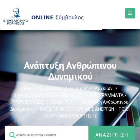
Ανάπτυξη Ανθρώπινου
Δυναμικού
Home
/
Σύμβουλος
/
Βιβλιοθήκη Αρχείων
/
ΧΡΗΜΑΤΟΔΟΤΗΣΕΙΣ-ΕΠΙΔΟΤΗΣΕΙΣ
/
ΠΡΟΓΡΑΜΜΑΤΑ -
ΠΡΩΤΟΒΟΥΛΙΕΣ
/
ΕΣΠΑ - ΠΕΠ
/
Ανάπτυξη Ανθρώπινου
Δυναμικού
/
ΟΑΕΔ: 10.000 ΠΡΟΣΛΗΨΕΙΣ ΑΝΕΡΓΩΝ – ΠΟΙΟΙ
ΕΧΟΥΝ ΔΙΚΑΙΩΜΑ ΑΙΤΗΣΗΣ