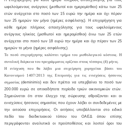
ωφελούμενους ανέργους (μισθωτοί και ημερομίσθιοι) κάτω των 25
ετών ανέρχεται στο ποσό των 15 ευρώ την ημέρα και όχι πέραν
των 25 ημερών τον μήνα (ημέρες ασφάλισης). Η επιχορήγηση για
κάθε ημέρα πλήρους απασχόλησης για τους ωφελούμενους
ανέργους ηλικίας (μισθωτοί και ημερομίσθιοι) άνω των 25 ετών
ανέρχεται στο ποσό των 18 ευρώ την ημέρα και όχι πέραν των 25
ημερών το μήνα (ημέρες ασφάλισης).
Το ποσό επιχορήγησης καλύπτει τμήμα του μισθολογικού κόστους. Η
συνολική διάρκεια του προγράμματος ορίζεται στους τέσσερις (4) μήνες.
Η ενίσχυση που θα λάβει μια επιχείρηση χορηγείται βάσει του
Κανονισμού 1407/2013 της Επιτροπής για τις ενισχύσεις ήσσονος
σημασίας (
de
minimis
) και δεν πρέπει να υπερβαίνει το ποσό των
200.000 ευρώ σε οποιαδήποτε περίοδο τριών οικονομικών ετών.
Σημειώνεται ότι στον έλεγχο της σώρευσης αθροίζονται και οι
ενισχύσεις ήσσονος σημασίας που έχουν λάβει οι συνδεδεμένες με
την αιτούσα επιχειρήσεις. Οι αιτήσεις υποβάλλονται στο ειδικό
πεδίο του διαδικτυακού τόπου του ΟΑΕΔ όπου επίσης
περιγράφονται αναλυτικά οι προϋποθέσεις και λοιποί όροι του