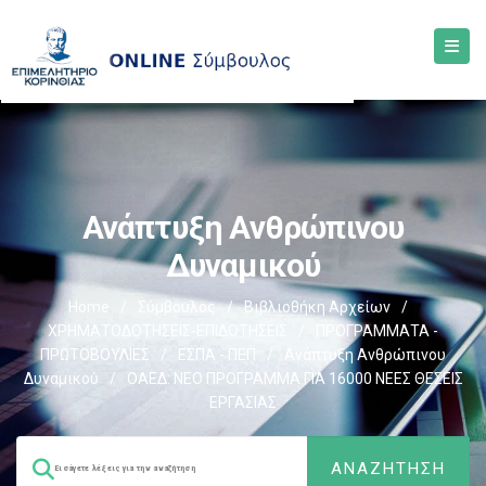
Ανάπτυξη Ανθρώπινου
Δυναμικού
Home
/
Σύμβουλος
/
Βιβλιοθήκη Αρχείων
/
ΧΡΗΜΑΤΟΔΟΤΗΣΕΙΣ-ΕΠΙΔΟΤΗΣΕΙΣ
/
ΠΡΟΓΡΑΜΜΑΤΑ -
ΠΡΩΤΟΒΟΥΛΙΕΣ
/
ΕΣΠΑ - ΠΕΠ
/
Ανάπτυξη Ανθρώπινου
Δυναμικού
/
ΟΑΕΔ: ΝΕΟ ΠΡΟΓΡΑΜΜΑ ΓΙΑ 16000 ΝΕΕΣ ΘΕΣΕΙΣ
ΕΡΓΑΣΙΑΣ