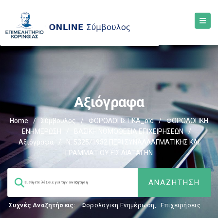
Αξιόγραφα
Home
/
Σύμβουλος
/
ΦΟΡΟΛΟΓΙΣΤΙΚΑ_old
/
ΦΟΡΟΛΟΓΙΚΗ
ΕΝΗΜΕΡΩΣΗ
/
ΒΑΣΙΚΗ ΝΟΜΟΘΕΣΙΑ ΕΠΙΧΕΙΡΗΣΕΩΝ
/
Αξιόγραφα
/
Ν. 5325/1932 ΠΕΡΙ ΣΥΝΑΛΛΑΓΜΑΤΙΚΗΣ ΚΑΙ
ΓΡΑΜΜΑΤΙΟΥ ΕΙΣ ΔΙΑΤΑΓΗΝ
Συχνές Αναζητήσεις:
Φορολογικη Ενημέρωση
,
Επιχειρήσεις