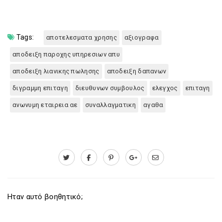
Tags:
αποτελεσματα χρησης
αξιογραφα
αποδειξη παροχης υπηρεσιων απυ
αποδειξη λιανικης πωλησης
αποδειξη δαπανων
διγραμμη επιταγη
διευθυνων συμβουλος
ελεγχος
επιταγη
ανωνυμη εταιρεια αε
συναλλαγματικη
αγαθα
Ηταν αυτό βοηθητικό;