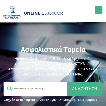
Ασφαλιστικά Ταμεία
Home
/
Σύμβουλος
/
Βιβλιοθήκη Αρχείων
/
ΦΟΡΟΛΟΓΙΣΤΙΚΑ
/
ΕΡΓΑΤΙΚΑ - ΑΣΦΑΛΙΣΤΙΚΑ
/
Ασφαλιστικά
/
Ασφαλιστικά Ταμεία
/
ΝΕΑ ΔΙΑΔΙΚΑΣΙΑ
ΔΙΑΠΙΣΤΩΣΗΣ – ΒΕΒΑΙΩΣΗΣ ΑΝΑΠΗΡΙΑΣ
Συχνές Αναζητήσεις:
Φορολογικη Ενημέρωση
,
Επιχειρήσεις