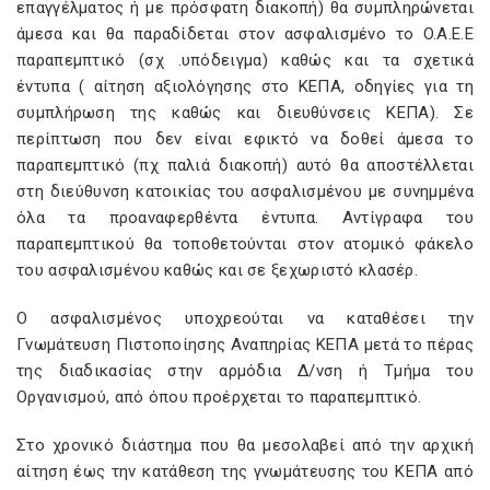
επαγγέλματος ή με πρόσφατη διακοπή) θα συμπληρώνεται
άμεσα και θα παραδίδεται στον ασφαλισμένο το O.A.E.E
παραπεμπτικό (σχ .υπόδειγμα) καθώς και τα σχετικά
έντυπα ( αίτηση αξιολόγησης στο ΚΕΠΑ, οδηγίες για τη
συμπλήρωση της καθώς και διευθύνσεις ΚΕΠΑ). Σε
περίπτωση που δεν είναι εφικτό να δοθεί άμεσα το
παραπεμπτικό (πχ παλιά διακοπή) αυτό θα αποστέλλεται
στη διεύθυνση κατοικίας του ασφαλισμένου με συνημμένα
όλα τα προαναφερθέντα έντυπα. Αντίγραφα του
παραπεμπτικού θα τοποθετούνται στον ατομικό φάκελο
του ασφαλισμένου καθώς και σε ξεχωριστό κλασέρ.
Ο ασφαλισμένος υποχρεούται να καταθέσει την
Γνωμάτευση Πιστοποίησης Αναπηρίας ΚΕΠΑ μετά το πέρας
της διαδικασίας στην αρμόδια Δ/νση ή Τμήμα του
Οργανισμού, από όπου προέρχεται το παραπεμπτικό.
Στο χρονικό διάστημα που θα μεσολαβεί από την αρχική
αίτηση έως την κατάθεση της γνωμάτευσης του ΚΕΠΑ από