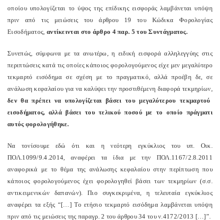
οποίου υπολογίζεται το ύψος της επίδικης εισφοράς λαμβάνεται υπόψη
πριν από τις μειώσεις του άρθρου 19 του Κώδικα Φορολογίας
Εισοδήματος,
αντίκεινται στο άρθρο 4 παρ. 5 του Συντάγματος.
Συνεπώς, σύμφωνα με τα ανωτέρω, η ειδική εισφορά αλληλεγγύης στις
περιπτώσεις κατά τις οποίες κάποιος φορολογούμενος είχε μεν μεγαλύτερο
τεκμαρτό εισόδημα σε σχέση με το πραγματικό, αλλά προέβη δε, σε
ανάλωση κεφαλαίου για να καλύψει την προστιθέμενη διαφορά τεκμηρίων,
δεν θα πρέπει να υπολογίζεται βάσει του μεγαλύτερου τεκμαρτού
εισοδήματος, αλλά βάσει του τελικού ποσού με το οποίο πράγματι
αυτός φορολογήθηκε.
Να τονίσουμε εδώ ότι και η νεότερη εγκύκλιος του υπ. Οικ.
ΠΟΛ.1099/9.4.2014, αναφέρει τα ίδια με την ΠΟΛ.1167/2.8.2011
αναφορικά με το θέμα της ανάλωσης κεφαλαίου στην περίπτωση που
κάποιος φορολογούμενος έχει φορολογηθεί βάσει των τεκμηρίων (σ.σ.
αντικειμενικών δαπανών). Πιο συγκεκριμένα, η τελευταία εγκύκλιος
αναφέρει τα εξής “[…] Το ετήσιο τεκμαρτό εισόδημα λαμβάνεται υπόψη
πριν από τις μειώσεις της παραγρ. 2 του άρθρου 34 του ν.4172/2013 […]”.