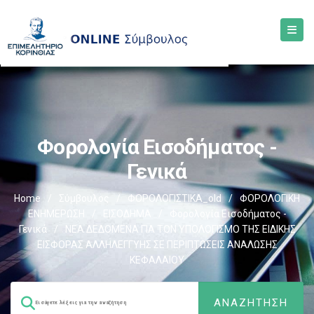
Φορολογία Εισοδήματος -
Γενικά
Home
/
Σύμβουλος
/
ΦΟΡΟΛΟΓΙΣΤΙΚΑ_old
/
ΦΟΡΟΛΟΓΙΚΗ
ΕΝΗΜΕΡΩΣΗ
/
ΕΙΣΟΔΗΜΑ
/
Φορολογία Εισοδήματος -
Γενικά
/
ΝΕΑ ΔΕΔΟΜΕΝΑ ΓΙΑ ΤΟΝ ΥΠΟΛΟΓΙΣΜΟ ΤΗΣ ΕΙΔΙΚΗΣ
ΕΙΣΦΟΡΑΣ ΑΛΛΗΛΕΓΓΥΗΣ ΣΕ ΠΕΡΙΠΤΩΣΕΙΣ ΑΝΑΛΩΣΗΣ
ΚΕΦΑΛΑΙΟΥ