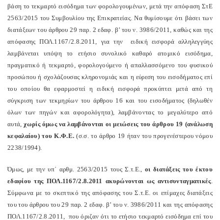
βάση το τεκμαρτό εισόδημα των φορολογουμένων, μετά την απόφαση ΣτΕ
2563/2015 του Συμβουλίου της Επικρατείας. Να θυμίσουμε ότι βάσει των
διατάξεων του άρθρου 29 παρ. 2 εδαφ. β’ του ν. 3986/2011, καθώς και της
απόφασης ΠΟΛ.1167/2.8.2011, για την ειδική εισφορά αλληλεγγύης
λαμβάνεται υπόψη το ετήσιο συνολικό καθαρό ατομικό εισόδημα,
πραγματικό ή τεκμαρτό, φορολογούμενο ή απαλλασσόμενο του φυσικού
προσώπου ή σχολάζουσας κληρονομιάς και η εύρεση του εισοδήματος επί
του οποίου θα εφαρμοστεί η ειδική εισφορά προκύπτει μετά από τη
σύγκριση των τεκμηρίων του άρθρου 16 και του εισοδήματος (δηλωθέν
όλων των πηγών και αφορολόγητα), λαμβάνοντας το μεγαλύτερο από
αυτά,
χωρίς όμως να λαμβάνονται οι μειώσεις του άρθρου 19 (ανάλωση
κεφαλαίου) του Κ.Φ.Ε.
(σ.σ. το άρθρο 19 ήταν του προγενέστερου νόμου
2238/1994).
Όμως, με την υπ΄ αρθμ. 2563/2015 τους Σ.τ.Ε.,
οι διατάξεις του έκτου
εδαφίου της ΠΟΛ.1167/2.8.2011 ακυρώνονται ως αντισυνταγματικές
.
Σύμφωνα με το σκεπτικό της απόφασης του Σ.τ.Ε. οι επίμαχες διατάξεις
του του άρθρου του 29 παρ. 2 εδαφ. β’ του ν. 3986/2011 και της απόφασης
ΠΟΛ.1167/2.8.2011, που όριζαν ότι το ετήσιο τεκμαρτό εισόδημα επί του