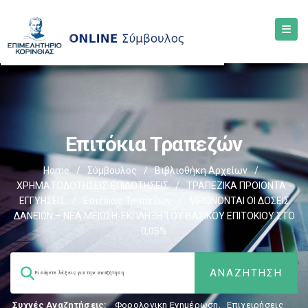
Επιτόκια Τραπεζών
Home
/
Σύμβουλος
/
Βιβλιοθήκη Αρχείων
/
ΧΡΗΜΑΤΟΔΟΤΗΣΕΙΣ-ΕΠΙΔΟΤΗΣΕΙΣ
/
ΤΡΑΠΕΖΙΚΑ ΠΡΟΙΟΝΤΑ -
ΕΓΓΥΗΣΕΙΣ
/
Επιτόκια Τραπεζών
/
ΜΕΙΩΝΟΝΤΑΙ ΟΙ ΔΟΣΕΙΣ
ΔΑΝΕΙΩΝ – ΝΕΑ ΜΕΙΩΣΗ-ΕΚΠΛΗΞΗ ΤΟΥ ΒΑΣΙΚΟΥ ΕΠΙΤΟΚΙΟΥ ΣΤΟ
0,05%
Συχνές Αναζητήσεις:
Φορολογικη Ενημέρωση
,
Επιχειρήσεις