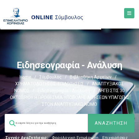
Ειδησεογραφία - Ανάλυση
Home
/
Σύμβουλος
/
Βιβλιοθήκη Αρχείων
/
ΧΡΗΜΑΤΟΔΟΤΗΣΕΙΣ-ΕΠΙΔΟΤΗΣΕΙΣ
/
ΑΝΑΠΤΥΞΙΑΚΟΣ
ΝΟΜΟΣ
/
Ειδησεογραφία - Ανάλυση
/
ΛΗΓΕΙ ΣΤΙΣ 30
ΟΚΤΩΒΡΙΟΥ Η ΠΡΟΘΕΣΜΙΑ ΥΠΟΒΟΛΗΣ ΑΙΤΗΣΕΩΝ ΥΠΑΓΩΓΗΣ
ΣΤΟΝ ΑΝΑΠΤΥΞΙΑΚΟ ΝΟΜΟ
Συχνές Αναζητήσεις:
Φορολογικη Ενημέρωση
,
Επιχειρήσεις