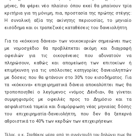
μήνες, θα φέρει νέο πλαίσιο όπου εκεί θα μπαίνουν τρία
κριτήρια για τη μόνιμη, πια, προστασία της πρώτης στέγης:
Η συνολική αξία της ακίνητης περιουσίας, το μηνιαίο
εισόδημα και οι τραπεζικές καταθέσεις του δανειολήπτη.
Για τα «κόκκινα δάνεια» των νοικοκυριών σημειώνει πως
με νομοσχέδιο θα προβλέπεται ακόμη και διαγραφή
οφειλών για τις οικογένειες που αδυνατούν να
πληρώσουν, καθώς και απομείωση των επιτοκίων ή
επιμήκυνση για τις υπόλοιπες κατηγορίες δανειοληπτών
με δόσεις που θα φτάνουν στο 30% του εισοδήματος. Για
τα «κόκκινα» επιχειρηματικά δάνεια αποκαλύπτει πως θα
τροποποιηθεί ο λεγόμενος «νόμος Δένδια», θα γίνεται
συμψηφισμός με οφειλές προς το Δημόσιο και τα
ασφαλιστικά ταμεία και διαμόρφωση νέας μηνιαίας δόσης
του επιχειρηματία-δανειολήπτη, που δεν θα ξεπερνά
αθροιστικά το 40% των κερδών των επιχειρήσεων.
Τέλος, ο κ. Σταθάκης μέσα από τη συνέντευξή του δηλώνει πως θα