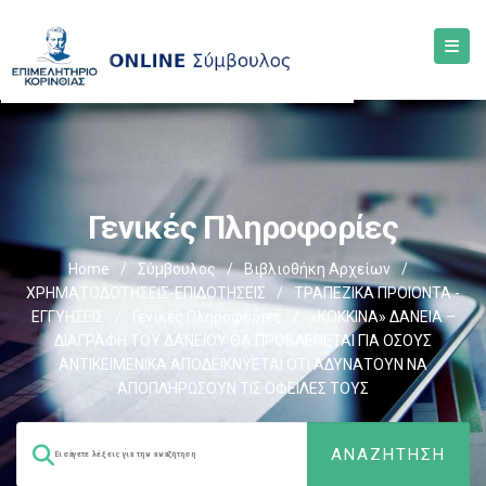
Γενικές Πληροφορίες
Home
/
Σύμβουλος
/
Βιβλιοθήκη Αρχείων
/
ΧΡΗΜΑΤΟΔΟΤΗΣΕΙΣ-ΕΠΙΔΟΤΗΣΕΙΣ
/
ΤΡΑΠΕΖΙΚΑ ΠΡΟΙΟΝΤΑ -
ΕΓΓΥΗΣΕΙΣ
/
Γενικές Πληροφορίες
/
«ΚΟΚΚΙΝΑ» ΔΑΝΕΙΑ –
ΔΙΑΓΡΑΦΗ ΤΟΥ ΔΑΝΕΙΟΥ ΘΑ ΠΡΟΒΛΕΠΕΤΑΙ ΓΙΑ ΟΣΟΥΣ
ΑΝΤΙΚΕΙΜΕΝΙΚΑ ΑΠΟΔΕΙΚΝΥΕΤΑΙ ΟΤΙ ΑΔΥΝΑΤΟΥΝ ΝΑ
ΑΠΟΠΛΗΡΩΣΟΥΝ ΤΙΣ ΟΦΕΙΛΕΣ ΤΟΥΣ