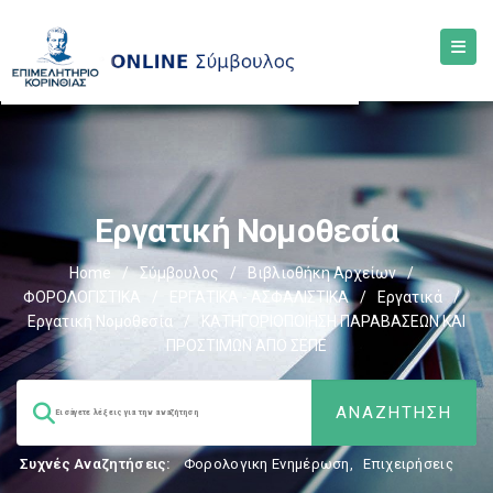
Εργατική Νομοθεσία
Home
/
Σύμβουλος
/
Βιβλιοθήκη Αρχείων
/
ΦΟΡΟΛΟΓΙΣΤΙΚΑ
/
ΕΡΓΑΤΙΚΑ - ΑΣΦΑΛΙΣΤΙΚΑ
/
Εργατικά
/
Εργατική Νομοθεσία
/
ΚΑΤΗΓΟΡΙΟΠΟΙΗΣΗ ΠΑΡΑΒΑΣΕΩΝ ΚΑΙ
ΠΡΟΣΤΙΜΩΝ ΑΠΟ ΣΕΠΕ
Συχνές Αναζητήσεις:
Φορολογικη Ενημέρωση
,
Επιχειρήσεις