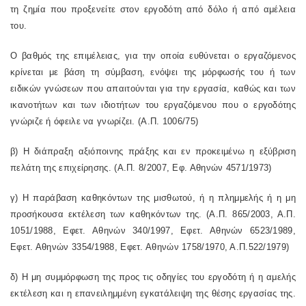
τη ζημία που προξενείτε στον εργοδότη από δόλο ή από αμέλεια
του.
Ο βαθμός της επιμέλειας, για την οποία ευθύνεται ο εργαζόμενος
κρίνεται με βάση τη σύμβαση, ενόψει της μόρφωσής του ή των
ειδικών γνώσεων που απαιτούνται για την εργασία, καθώς και των
ικανοτήτων και των ιδιοτήτων του εργαζόμενου που ο εργοδότης
γνώριζε ή όφειλε να γνωρίζει. (Α.Π. 1006/75)
β) Η διάπραξη αξιόποινης πράξης και εν προκειμένω η εξύβριση
πελάτη της επιχείρησης. (Α.Π. 8/2007, Εφ. Αθηνών 4571/1973)
γ) Η παράβαση καθηκόντων της μισθωτού, ή η πλημμελής ή η μη
προσήκουσα εκτέλεση των καθηκόντων της. (Α.Π. 865/2003, Α.Π.
1051/1988, Εφετ. Αθηνών 340/1997, Εφετ. Αθηνών 6523/1989,
Εφετ. Αθηνών 3354/1988, Εφετ. Αθηνών 1758/1970, Α.Π.522/1979)
δ) Η μη συμμόρφωση της προς τις οδηγίες του εργοδότη ή η αμελής
εκτέλεση και η επανειλημμένη εγκατάλειψη της θέσης εργασίας της.