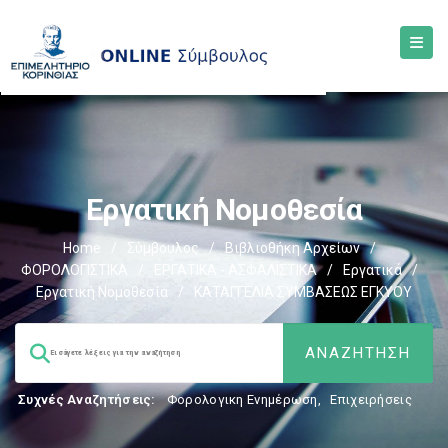
Εργατική Νομοθεσία
Home
/
Σύμβουλος
/
Βιβλιοθήκη Αρχείων
/
ΦΟΡΟΛΟΓΙΣΤΙΚΑ
/
ΕΡΓΑΤΙΚΑ - ΑΣΦΑΛΙΣΤΙΚΑ
/
Εργατικά
/
Εργατική Νομοθεσία
/
ΚΑΤΑΓΓΕΛΙΑ ΣΥΜΒΑΣΕΩΣ ΕΓΚΥΟΥ
Συχνές Αναζητήσεις:
Φορολογικη Ενημέρωση
,
Επιχειρήσεις