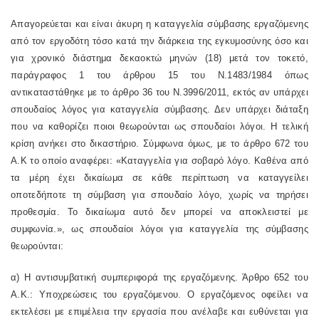
Απαγορεύεται και είναι άκυρη η καταγγελία σύμβασης εργαζόμενης
από τον εργοδότη τόσο κατά την διάρκεια της εγκυμοσύνης όσο και
για χρονικό διάστημα δεκαοκτώ μηνών (18) μετά τον τοκετό,
παράγραφος 1 του άρθρου 15 του Ν.1483/1984 όπως
αντικαταστάθηκε με το άρθρο 36 του Ν.3996/2011, εκτός αν υπάρχει
σπουδαίος λόγος για καταγγελία σύμβασης. Δεν υπάρχει διάταξη
που να καθορίζει ποιοι θεωρούνται ως σπουδαίοι λόγοι. Η τελική
κρίση ανήκει στο δικαστήριο. Σύμφωνα όμως, με το άρθρο 672 του
Α.Κ το οποίο αναφέρει: «Καταγγελία για σοβαρό λόγο. Καθένα από
τα μέρη έχει δικαίωμα σε κάθε περίπτωση να καταγγείλει
οποτεδήποτε τη σύμβαση για σπουδαίο λόγο, χωρίς να τηρήσει
προθεσμία. Το δικαίωμα αυτό δεν μπορεί να αποκλειστεί με
συμφωνία.», ως σπουδαίοι λόγοι για καταγγελία της σύμβασης
θεωρούνται:
α) Η αντισυμβατική συμπεριφορά της εργαζόμενης. Άρθρο 652 του
Α.Κ.: Υποχρεώσεις του εργαζόμενου. Ο εργαζόμενος οφείλει να
εκτελέσει με επιμέλεια την εργασία που ανέλαβε και ευθύνεται για