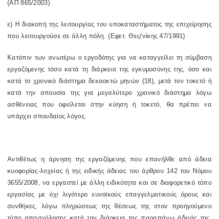
(ΑΠ 865/2003)
ε) Η διακοπή της λειτουργίας του υποκαταστήματος της επιχείρησης
που λειτουργούσε σε άλλη πόλη. (Εφετ. Θες/νίκης 47/1991)
Κατόπιν των ανωτέρω ο εργοδότης για να καταγγείλει τη σύμβαση
εργαζόμενης τόσο κατά τη διάρκεια της εγκυμοσύνης της, όσο και
κατά το χρονικό διάστημα δεκαοκτώ μηνών (18), μετά τον τοκετό ή
κατά την απουσία της για μεγαλύτερο χρονικό διάστημα λόγω
ασθένειας που οφείλεται στην κύηση ή τοκετό, θα πρέπει να
υπάρχει σπουδαίος λόγος.
Αντιθέτως η άρνηση της εργαζόμενης που επανήλθε από άδεια
κυοφορίας-λοχείας ή της ειδικής άδειας του άρθρου 142 του Νόμου
3655/2008, να εργαστεί με άλλη ειδικότητα και σε διαφορετικό τόπο
εργασίας με όχι λιγότερο ευνοϊκούς επαγγελματικούς όρους και
συνθήκες, λόγω πληρώσεως της θέσεως της στον προηγούμενο
τόπο απασχόλησης κατά την διάρκεια της παραπάνω άδειάς της,