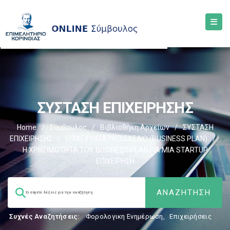
ΣΥΣΤΑΣΗ ΕΠΙΧΕΙΡΗΣΗΣ
Home
/
Σύμβουλος
/
Βιβλιοθήκη Αρχείων
/
ΣΥΣΤΑΣΗ
ΕΠΙΧΕΙΡΗΣΗΣ
/
EΠΙΧΕΙΡΗΜΑΤΙΚΟ ΣΧΕΔΙΟ (BUSINESS PLAN)
/
Η ΧΡΗΣΙΜΟΤΗΤΑ ΤΟΥ BUSINESS PLAN ΓΙΑ ΜΙΑ STARTUP
ΕΠΙΧΕΙΡΗΣΗ
Συχνές Αναζητήσεις:
Φορολογικη Ενημέρωση
,
Επιχειρήσεις