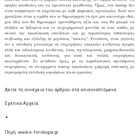
υψηλές αποδόσεις και τις προοπτικές μεγέθυνσης. Όμως, ένα startup δεν
είναι απαραίτητο να ασχολείται με τις& ψηφιακές τεχνολογίες. Αυτό που
χρειάζεται είναι η ομάδα που το δημιούργησε να έχει μία καινοτόμα ιδέα,
μια ιδέα που θα δημιουργεί προστιθέμενη αξία και που θα μπορεί να
αλλάξει τα δεδομένα και το επιχειρηματικό μοντέλο σε έναν κλάδο, με
σκοπό την προσέλκυση επενδυτών και με περισσότερες πιθανότητες
επιβίωσης και εξέλιξης σε μεγάλους “παίκτες”. Εντούτοις, είναι γεγονός
ότι η επένδυση γενικότερα σε επιχειρήσεις εσωκλείει κινδύνους αγοράς
αλλά και ειδικότερους κινδύνους, όπως τεχνολογικούς, χρηματοδοτικούς
και διοικητικούς κινδύνους, για αυτό και πολλές επιχειρήσεις
αποτυγχάνουν. Εν αντιθέσει όμως, με τις παραδοσιακές υφιστάμενες
επιχειρήσεις, τα επιτυχημένα startup προτάσσουν γρήγορη επέκταση, με
περιορισμένη επένδυση κεφαλαίων ή/και εργασίας.
Δείτε τη συνέχεια του άρθρου στα επισυναπτόμενα.
Σχετικά Αρχεία:
Πηγή: www.e-forologia.gr