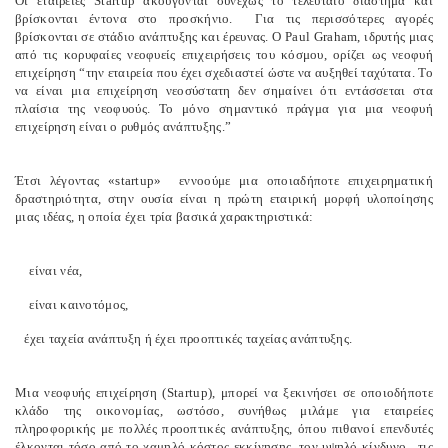
Οι εταιρείες Startup ακούγονται συνεχώς το τελευταίο διάστημα και
βρίσκονται έντονα στο προσκήνιο. Για τις περισσότερες αγορές
βρίσκονται σε στάδιο ανάπτυξης και έρευνας. Ο Paul Graham, ιδρυτής μιας
από τις κορυφαίες νεοφυείς επιχειρήσεις του κόσμου, ορίζει ως νεοφυή
επιχείρηση “την εταιρεία που έχει σχεδιαστεί ώστε να αυξηθεί ταχύτατα. Το
να είναι μια επιχείρηση νεοσύστατη δεν σημαίνει ότι εντάσσεται στα
πλαίσια της νεοφυούς. Το μόνο σημαντικό πράγμα για μια νεοφυή
επιχείρηση είναι ο ρυθμός ανάπτυξης.”
Έτσι λέγοντας «startup» εννοούμε μια οποιαδήποτε επιχειρηματική
δραστηριότητα, στην ουσία είναι η πρώτη εταιρική μορφή υλοποίησης
μιας ιδέας, η οποία έχει τρία βασικά χαρακτηριστικά:
είναι νέα,
είναι καινοτόμος,
έχει ταχεία ανάπτυξη ή έχει προοπτικές ταχείας ανάπτυξης.
Μια νεοφυής επιχείρηση (Startup), μπορεί να ξεκινήσει σε οποιοδήποτε
κλάδο της οικονομίας, ωστόσο, συνήθως μιλάμε για εταιρείες
πληροφορικής με πολλές προοπτικές ανάπτυξης, όπου πιθανοί επενδυτές
έλκονται τόσο από το χαμηλό κόστος εκκίνησης, τον υψηλό κίνδυνο, τις