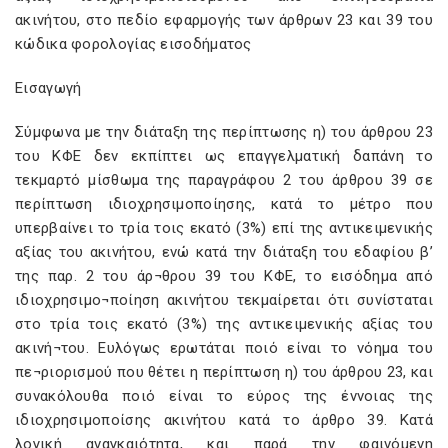
ακινήτου, στο πεδίο εφαρμογής των άρθρων 23 και 39 του
κώδικα φορολογίας εισοδήματος
Εισαγωγή
Σύμφωνα με την διάταξη της περίπτωσης η) του άρθρου 23
του ΚΦΕ δεν εκπίπτει ως επαγγελματική δαπάνη το
τεκμαρτό μίσθωμα της παραγράφου 2 του άρθρου 39 σε
περίπτωση ιδιοχρησιμοποίησης, κατά το μέτρο που
υπερβαίνει το τρία τοις εκατό (3%) επί της αντικειμενικής
αξίας του ακινήτου, ενώ κατά την διάταξη του εδαφίου β’
της παρ. 2 του άρ¬θρου 39 του ΚΦΕ, το εισόδημα από
ιδιοχρησιμο¬ποίηση ακινήτου τεκμαίρεται ότι συνίσταται
στο τρία τοις εκατό (3%) της αντικειμενικής αξίας του
ακινή¬του. Ευλόγως ερωτάται ποιό είναι το νόημα του
πε¬ριορισμού που θέτει η περίπτωση η) του άρθρου 23, και
συνακόλουθα ποιό είναι το εύρος της έννοιας της
ιδιοχρησιμοποίσης ακινήτου κατά το άρθρο 39. Κατά
λογική αναγκαιότητα, και παρά την φαινόμενη