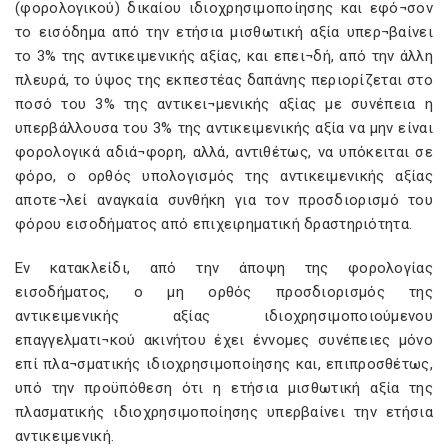
(φορολογικού) δικαίου ιδιοχρησιμοποίησης και εφό¬σον
το εισόδημα από την ετήσια μισθωτική αξία υπερ¬βαίνει
το 3% της αντικειμενικής αξίας, και επει¬δή, από την άλλη
πλευρά, το ύψος της εκπεστέας δαπάνης περιορίζεται στο
ποσό του 3% της αντικει¬μενικής αξίας με συνέπεια η
υπερβάλλουσα του 3% της αντικειμενικής αξία να μην είναι
φορολογικά αδιά¬φορη, αλλά, αντιθέτως, να υπόκειται σε
φόρο, ο ορθός υπολογισμός της αντικειμενικής αξίας
αποτε¬λεί αναγκαία συνθήκη για τον προσδιορισμό του
φόρου εισοδήματος από επιχειρηματική δραστηριότητα.
Εν κατακλείδι, από την άποψη της φορολογίας
εισοδήματος, ο μη ορθός προσδιορισμός της
αντικειμενικής αξίας ιδιοχρησιμοποιούμενου
επαγγελματι¬κού ακινήτου έχει έννομες συνέπειες μόνο
επί πλα¬σματικής ιδιοχρησιμοποίησης και, επιπροσθέτως,
υπό την προϋπόθεση ότι η ετήσια μισθωτική αξία της
πλασματικής ιδιοχρησιμοποίησης υπερβαίνει την ετήσια
αντικειμενική.