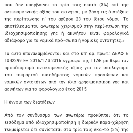
που δεν υπερβαίνει το τρία τοις εκατό (3%) επί της
αντικειμε¬νικής αξίας του ακινήτου, με βάση τις διατάξεις
της περίπτωσης η΄ του άρθρου 23 του ίδιου νόμου. Το
αποτέλεσμα του ανωτέρω χειρισμού στην περί-πτωση της
ιδιοχρησιμοποίησης γης ή ακινήτου είναι φορολογικά
αδιάφορο για τα νομικά πρό¬σωπα ή νομικές οντότητες.»
Τα αυτά επαναλαμβάνονται και στο υπ’ αρ. πρωτ.: ΔΕΑΦ Β
1042299 ΕΞ 2016/17.3.2016 έγγραφο της ΓΓΔΕ με θέμα τον
προσδιορισμό αντικειμενικής αξίας για τον υπολογισμό
του τεκμαρτού εισοδήματος νομικών προσώπων και
νομικών οντοτήτων από την ιδιο¬χρησιμοποίηση γης και
ακινήτων για το φορολογικό έτος 2015.
Η έννοια των διατάξεων
Από τον συνδυασμό των ανωτέρω προκύπτει ότι το
εισόδημα από ιδιοχρησιμοποίηση ή δωρεάν παρα¬χώρηση
τεκμαίρεται ότι συνίσταται στο τρία τοις εκα¬τό (3%) της