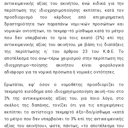
αντικειμενικής αξίας του ακινήτου, ενώ ειδικά για την
περίπτωση της ιδιοχρησιμοποίησης εκπίπτει, κατά τον
προσδιορισμό του κέρδους από επιχειρηματική
δραστηριότητα των παραπάνω νομι¬κών προσώπων και
νομικών οντοτήτων, το τεκμαρ¬τό μίσθωμα κατά το μέτρο
που δεν υπερβαίνει το τρία τοις εκατό (3%) επί της
αντικειμενικής αξίας του ακινήτου, με βάση τις διατάξεις
της περίπτωσης η΄ του άρθρου 23 του Κ.Φ.Ε. Το
αποτέλεσμα του ανω¬τέρω χειρισμού στην περίπτωση της
ιδιοχρησιμο¬ποίησης ακινήτου είναι φορολογικά
αδιάφορο για τα νομικά πρόσωπα ή νομικές οντότητες.
Ερωτάται, εφ’ όσον ο νομοθέτης προσδιορίζει το
τεκμαρτό εισόδημα από ιδιοχρησιμοποίηση ακινή¬του στο
3% της αντικειμενικής αξίας του, για ποιο λόγο, στο
σκέλος της δαπάνης, τονίζει ότι για τις επιχειρήσεις
εκπίπτει το αντίστοιχο τεκμαρτό έξο¬δο/μίσθωμα «κατά
το μέτρο που δεν υπερβαίνει το 3% επί της αντικειμενικής
αξίας του ακινήτου», ώστε, πάντως, «το αποτέλεσμα του