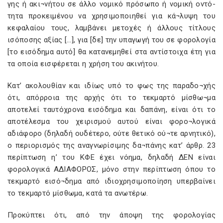
γης ή ακι¬νήτου σε άλλο νομικό πρόσωπο ή νομική οντό-
τητα προκειμένου να χρησιμοποιηθεί για κά¬λυψη του
κεφαλαίου τους, λαμβάνει μετοχές ή άλλους τίτλους
ισόποσης αξίας […], για [δε] την υπαγωγή του σε φορολογία
[το εισόδημα αυτό] θα κατανεμηθεί στα αντίστοιχα έτη για
τα οποία εισφέρεται η χρήση του ακινήτου.
Κατ’ ακολουθίαν και ιδίως υπό το φως της παραδο¬χής
ότι, απόρροια της αρχής ότι το τεκμαρτό μίσθω¬μα
αποτελεί ταυτόχρονα εισόδημα και δαπάνη, είναι ότι το
αποτέλεσμα του χειρισμού αυτού είναι φορο¬λογικά
αδιάφορο (δηλαδή ουδέτερο, ούτε θετικό ού¬τε αρνητικό),
ο περιορισμός της αναγνωρίσιμης δα¬πάνης κατ’ άρθρ. 23
περίπτωση η’ του ΚΦΕ έχει νόημα, δηλαδή ΔΕΝ είναι
φορολογικά ΑΔΙΑΦΟΡΟΣ, μόνο στην περίπτωση όπου το
τεκμαρτό εισό¬δημα από ιδιοχρησιμοποίηση υπερβαίνει
το τεκμαρτό μίσθωμα, κατά τα ανωτέρω.
Προκύπτει ότι, από την άποψη της φορολογίας