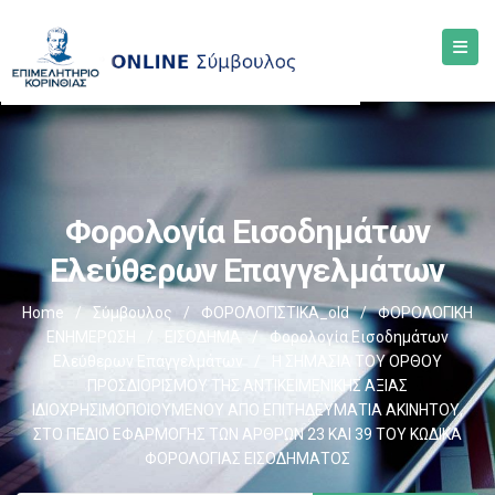
Φορολογία Εισοδημάτων
Ελεύθερων Επαγγελμάτων
Home
/
Σύμβουλος
/
ΦΟΡΟΛΟΓΙΣΤΙΚΑ_old
/
ΦΟΡΟΛΟΓΙΚΗ
ΕΝΗΜΕΡΩΣΗ
/
ΕΙΣΟΔΗΜΑ
/
Φορολογία Εισοδημάτων
Ελεύθερων Επαγγελμάτων
/
Η ΣΗΜΑΣΙΑ ΤΟΥ ΟΡΘΟΥ
ΠΡΟΣΔΙΟΡΙΣΜΟΥ ΤΗΣ ΑΝΤΙΚΕΙΜΕΝΙΚΗΣ ΑΞΙΑΣ
ΙΔΙΟΧΡΗΣΙΜΟΠΟΙΟΥΜΕΝΟΥ ΑΠΟ ΕΠΙΤΗΔΕΥΜΑΤΙΑ ΑΚΙΝΗΤΟΥ,
ΣΤΟ ΠΕΔΙΟ ΕΦΑΡΜΟΓΗΣ ΤΩΝ ΑΡΘΡΩΝ 23 ΚΑΙ 39 ΤΟΥ ΚΩΔΙΚΑ
ΦΟΡΟΛΟΓΙΑΣ ΕΙΣΟΔΗΜΑΤΟΣ