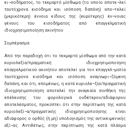
ει¬σοδήματος, το τεκμαρτό μίσθωμα (το οποίο αποτε¬λεί
ταυτόχρονα εισόδημα και ισόποση δαπάνη) απο¬τελεί
(μερικότερη) έννοια είδους της (ευρύτερης) έν¬νοιας
γένους του εισοδήματος από επαγγελματική
ιδιοχρησιμοποίηση ακινήτου
Συμπέρασμα
Από την παραδοχή ότι το τεκμαρτό μίσθωμα από την κατά
κυριολεξία/πραγματική ιδιοχρησιμοποίηση
επαγγελματικού ακινήτου αποτελεί για τον επαγγελ¬ματία
ταυτόχρονα εισόδημα και ισόποση αναγνωρι¬ζόμενη
δαπάνη, και ότι, επομένως, η κατά κυριολε¬ξία/πραγματική
ιδιοχρησιμοποίηση αποτελεί την αναγκαία συνθήκη της
επέλευσης του φορολογικά ουδέτερου/αδιάφορου
αποτελέσματος, προκύπτει ότι στην περίπτωση της κατά
κυριολεξί¬α/πραγματικής ιδιοχρησιμοποίησης είναι
αδιάφορος ο ορθός (ή μη) υπολογισμός της αντικειμενικής
αξί¬ας. Αντιθέτως, στην περίπτωση της κατά πλάσμα