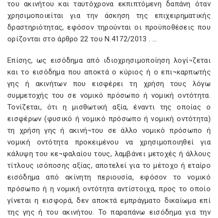
του ακινήτου και ταυτόχρονα εκπιπτόμενη δαπάνη όταν
χρησιμοποιείται για την άσκηση της επιχειρηματικής
δραστηριότητας, εφόσον τηρούνται οι προϋποθέσεις που
ορίζονται στο άρθρο 22 του Ν.4172/2013 . …
Επίσης, ως εισόδημα από ιδιοχρησιμοποίηση λογί¬ζεται
και το εισόδημα που αποκτά ο κύριος ή ο επι¬καρπωτής
γης ή ακινήτων που εισφέρει τη χρήση τους λόγω
συμμετοχής του σε νομικό πρόσωπο ή νομική οντότητα.
Τονίζεται, ότι η μισθωτική αξία, έναντι της οποίας ο
εισφέρων (φυσικό ή νομικό πρόσωπο ή νομική οντότητα)
τη χρήση γης ή ακινή¬του σε άλλο νομικό πρόσωπο ή
νομική οντότητα προκειμένου να χρησιμοποιηθεί για
κάλυψη του κε¬φαλαίου τους, λαμβάνει μετοχές ή άλλους
τίτλους ισόποσης αξίας, αποτελεί για το μέτοχο ή εταίρο
εισόδημα από ακίνητη περιουσία, εφόσον το νομικό
πρόσωπο ή η νομική οντότητα αντίστοιχα, προς το οποίο
γίνεται η εισφορά, δεν αποκτά εμπράγματο δικαίωμα επί
της γης ή του ακινήτου. Το παραπάνω εισόδημα για την