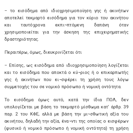
– το εισόδημα από ιδιοχρησιμοποίηση γης ή ακινήτων
αποτελεί τεκμαρτό εισόδημα για τον κύριο του ακινήτου
και ταυτόχρονα εκπι¬πτόμενη δαπάνη όταν
χρησιμοποιείται για την άσκηση της επιχειρηματικής
δραστηριότητας.
Περαιτέρω, όμως, διευκρινίζεται ότι
– Επίσης, ως εισόδημα από ιδιοχρησιμοποίηση λογίζεται
και το εισόδημα που αποκτά ο κύ¬ριος ή ο επικαρπωτής
γης ή ακινήτων που ει¬σφέρει τη χρήση τους λόγω
συμμετοχής του σε νομικό πρόσωπο ή νομική οντότητα.
Το εισόδημα όμως αυτό, κατά την ίδια ΠΟΛ, δεν
υπολογίζεται με βάση το τεκμαρτό μίσθωμα κατ’ άρθρ. 39
παρ. 2 του ΚΦΕ, αλλά με βάση την μι¬σθωτική αξία του
ακινήτου, δηλαδή την αξία, ένα¬ντι της οποίας ο εισφέρων
(φυσικό ή νομικό πρόσωπο ή νομική οντότητα) τη χρήση