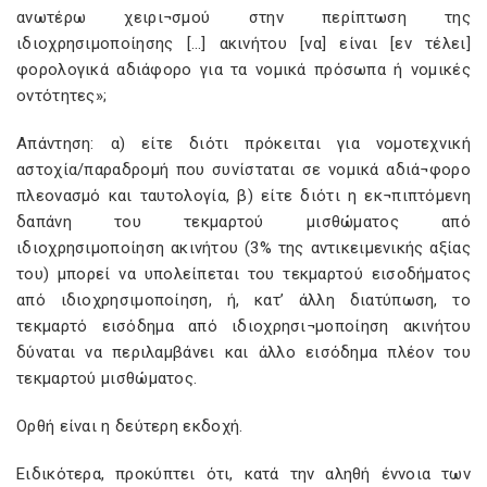
ανωτέρω χειρι¬σμού στην περίπτωση της
ιδιοχρησιμοποίησης […] ακινήτου [να] είναι [εν τέλει]
φορολογικά αδιάφορο για τα νομικά πρόσωπα ή νομικές
οντότητες»;
Απάντηση: α) είτε διότι πρόκειται για νομοτεχνική
αστοχία/παραδρομή που συνίσταται σε νομικά αδιά¬φορο
πλεονασμό και ταυτολογία, β) είτε διότι η εκ¬πιπτόμενη
δαπάνη του τεκμαρτού μισθώματος από
ιδιοχρησιμοποίηση ακινήτου (3% της αντικειμενικής αξίας
του) μπορεί να υπολείπεται του τεκμαρτού εισοδήματος
από ιδιοχρησιμοποίηση, ή, κατ’ άλλη διατύπωση, το
τεκμαρτό εισόδημα από ιδιοχρησι¬μοποίηση ακινήτου
δύναται να περιλαμβάνει και άλλο εισόδημα πλέον του
τεκμαρτού μισθώματος.
Ορθή είναι η δεύτερη εκδοχή.
Ειδικότερα, προκύπτει ότι, κατά την αληθή έννοια των