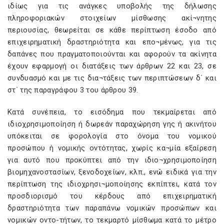
ιδίως για τις ανάγκες υποβολής της δήλωσης
πληροφοριακών στοιχείων μίσθωσης ακί¬νητης
περιουσίας, θεωρείται σε κάθε περίπτωση έσοδο από
επιχειρηματική δραστηριότητα και επο¬μένως, για τις
δαπάνες που πραγματοποιούνται και αφορούν τα ακίνητα
έχουν εφαρμογή οι διατάξεις των άρθρων 22 και 23, σε
συνδυασμό και με τις δια¬τάξεις των περιπτώσεων δ΄ και
στ΄ της παραγράφου 3 του άρθρου 39.
Κατά συνέπεια, το εισόδημα που τεκμαίρεται από
ιδιοχρησιμοποίηση ή δωρεάν παραχώρηση γης ή ακινήτου
υπόκειται σε φορολογία στο όνομα του νομικού
προσώπου ή νομικής οντότητας, χωρίς κα¬μία εξαίρεση
για αυτό που προκύπτει από την ιδιο¬χρησιμοποίηση
βιομηχανοστασίων, ξενοδοχείων, κλπ., ενώ ειδικά για την
περίπτωση της ιδιοχρησι¬μοποίησης εκπίπτει, κατά τον
προσδιορισμό του κέρδους από επιχειρηματική
δραστηριότητα των παραπάνω νομικών προσώπων και
νομικών οντο-τήτων, το τεκμαρτό μίσθωμα κατά το μέτρο