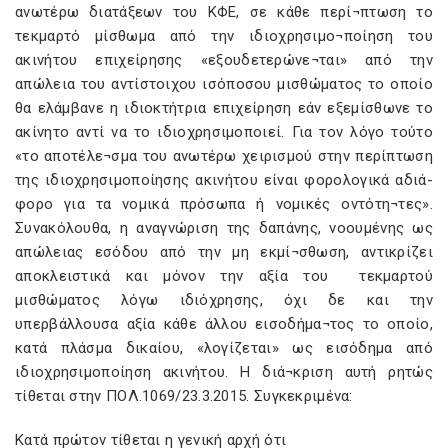
ανωτέρω διατάξεων του ΚΦΕ, σε κάθε περί¬πτωση το
τεκμαρτό μίσθωμα από την ιδιοχρησιμο¬ποίηση του
ακινήτου επιχείρησης «εξουδετερώνε¬ται» από την
απώλεια του αντίστοιχου ισόποσου μισθώματος το οποίο
θα ελάμβανε η ιδιοκτήτρια επιχείρηση εάν εξεμίσθωνε το
ακίνητο αντί να το ιδιοχρησιμοποιεί. Για τον λόγο τούτο
«το αποτέλε¬σμα του ανωτέρω χειρισμού στην περίπτωση
της ιδιοχρησιμοποίησης ακινήτου είναι φορολογικά αδιά-
φορο για τα νομικά πρόσωπα ή νομικές οντότη¬τες».
Συνακόλουθα, η αναγνώριση της δαπάνης, νοουμένης ως
απώλειας εσόδου από την μη εκμί¬σθωση, αντικρίζει
αποκλειστικά και μόνον την αξία του τεκμαρτού
μισθώματος λόγω ιδιόχρησης, όχι δε και την
υπερβάλλουσα αξία κάθε άλλου εισοδήμα¬τος το οποίο,
κατά πλάσμα δικαίου, «λογίζεται» ως εισόδημα από
ιδιοχρησιμοποίηση ακινήτου. Η διά¬κριση αυτή ρητώς
τίθεται στην ΠΟΛ.1069/23.3.2015. Συγκεκριμένα:
Κατά πρώτον τίθεται η γενική αρχή ότι