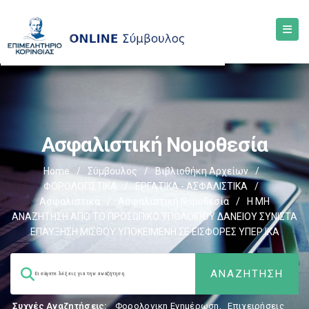
Ασφαλιστική Νομοθεσία
Home
/
Σύμβουλος
/
Βιβλιοθήκη Αρχείων
/
ΦΟΡΟΛΟΓΙΣΤΙΚΑ
/
ΕΡΓΑΤΙΚΑ - ΑΣΦΑΛΙΣΤΙΚΑ
/
Ασφαλιστικά
/
Ασφαλιστική Νομοθεσία
/
Η ΜΗ
ΑΝΑΖΗΤΗΣΗ ΑΠΟ ΤΟ ΠΡΟΣΩΠΙΚΟ ΥΠΟΛΟΙΠΟΥ ΔΑΝΕΙΟΥ ΣΥΝΙΣΤΑ
ΕΠΑΥΞΗΣΗ ΜΙΣΘΟΥ ΥΠΟΚΕΙΜΕΝΗ ΣΕ ΕΙΣΦΟΡΕΣ ΥΠΕΡ ΙΚΑ
Συχνές Αναζητήσεις:
Φορολογικη Ενημέρωση
,
Επιχειρήσεις