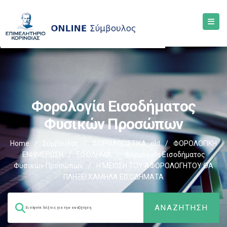
Φορολογία Εισοδήματος
Φυσικών Προσώπων
Home
/
Σύμβουλος
/
ΦΟΡΟΛΟΓΙΣΤΙΚΑ_old
/
ΦΟΡΟΛΟΓΙΚΗ
ΕΝΗΜΕΡΩΣΗ
/
ΕΙΣΟΔΗΜΑ
/
Φορολογία Εισοδήματος
Φυσικών Προσώπων
/
Η ΜΕΙΩΣΗ ΤΟΥ ΑΦΟΡΟΛΟΓΗΤΟΥ ΘΑ
ΠΛΗΞΕΙ ΧΑΜΗΛΑ ΕΙΣΟΔΗΜΑΤΑ