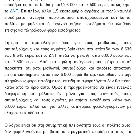
εισοδήματος σε επίπεδα μεταξύ 6.000 και 7.500 ευρώ, όπως ζητεί
το
ΔΝΤ.
Επιπλέον, άλλο 1,5 εκατομμύριο αγρότες με πολύ χαμηλά
εισοδήματα, άνεργοι, περιστασιακά απασχολούμενοι και λοιποί
πολίτες με μηδενικά ή πενιχρά ετήσια εισοδήματα θα κληθούν
επίσης να πληρώσουν φόρο εισοδήματος.
Σήμερα το αφορολόγητο όριο για τους μισθωτούς, τους
συνταξιούχους και τους αγρότες βρίσκεται στα επίπεδα των 8.636
έως 9.545 ευρώ και το ΔΝΤ πιέζει να μειωθεί από 6.000 ευρώ έως
και 7.500 ευρώ. Από μια πρώτη ανάγνωση του μέτρου αυτού
προκύπτει ότι όσοι μισθωτοί, συνταξιούχοι και αγρότες αποκτούν
ετήσια εισοδήματα κάτω των 6.000 ευρώ θα εξακολουθούν να μην
πληρώνουν φόρο εισοδήματος, επειδή το αφορολόγητο δεν θα πέσει
κάτω από το όριο αυτό. Όμως η πραγματικότητα θα είναι εντελώς
διαφορετική και μάλιστα όχι μόνο για τους μισθωτούς, τους
συνταξιούχους και τους αγρότες με ετήσια εισοδήματα κάτω των
6.000 ευρώ, αλλά και για άλλες κατηγορίες φορολογουμένων με
ελάχιστα εισοδήματα.
Ο λόγος είναι ότι στη συντριπτική πλειονότητά τους οι πολίτες αυτοί
δεν φορολογούνται με βάση τα πραγματικά εισοδήματά τους, τα