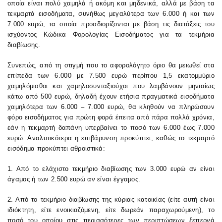
οποία είναι πολύ χαμηλά ή ακόμη και μηδενικά, αλλά με βάση τα
τεκμαρτά εισοδήματα, συνήθως μεγαλύτερα των 6.000 ή και των
7.000 ευρώ, τα οποία προσδιορίζονται με βάση τις διατάξεις του
ισχύοντος Κώδικα Φορολογίας Εισοδήματος για τα τεκμήρια
διαβίωσης.
Συνεπώς, από τη στιγμή που το αφορολόγητο όριο θα μειωθεί στα
επίπεδα των 6.000 με 7.500 ευρώ περίπου 1,5 εκατομμύριο
χαμηλόμισθοι και χαμηλοσυνταξιούχοι που λαμβάνουν μηνιαίως
κάτω από 500 ευρώ, δηλαδή έχουν ετήσια πραγματικά εισοδήματα
χαμηλότερα των 6.000 – 7.000 ευρώ, θα κληθούν να πληρώσουν
φόρο εισοδήματος για πρώτη φορά έπειτα από πάρα πολλά χρόνια,
εάν η τεκμαρτή δαπάνη υπερβαίνει το ποσό των 6.000 έως 7.000
ευρώ. Αναλυτικότερα η επιβάρυνση προκύπτει, καθώς το τεκμαρτό
εισόδημα προκύπτει αθροιστικά:
1. Από το ελάχιστο τεκμήριο διαβίωσης των 3.000 ευρώ αν είναι
άγαμος ή των 2.500 ευρώ αν είναι έγγαμος.
2. Από το τεκμήριο διαβίωσης της κύριας κατοικίας (είτε αυτή είναι
ιδιόκτητη, είτε ενοικιαζόμενη, είτε δωρεάν παραχωρούμενη), το
ποσό του οποίου στις περισσότερες των περιπτώσεων ξεπερνά