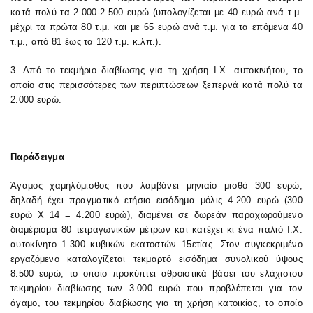
κατά πολύ τα 2.000-2.500 ευρώ (υπολογίζεται με 40 ευρώ ανά τ.μ.
μέχρι τα πρώτα 80 τ.μ. και με 65 ευρώ ανά τ.μ. για τα επόμενα 40
τ.μ., από 81 έως τα 120 τ.μ. κ.λπ.).
3. Από το τεκμήριο διαβίωσης για τη χρήση Ι.Χ. αυτοκινήτου, το
οποίο στις περισσότερες των περιπτώσεων ξεπερνά κατά πολύ τα
2.000 ευρώ.
Παράδειγμα
Άγαμος χαμηλόμισθος που λαμβάνει μηνιαίο μισθό 300 ευρώ,
δηλαδή έχει πραγματικό ετήσιο εισόδημα μόλις 4.200 ευρώ (300
ευρώ Χ 14 = 4.200 ευρώ), διαμένει σε δωρεάν παραχωρούμενο
διαμέρισμα 80 τετραγωνικών μέτρων και κατέχει κι ένα παλιό Ι.Χ.
αυτοκίνητο 1.300 κυβικών εκατοστών 15ετίας. Στον συγκεκριμένο
εργαζόμενο καταλογίζεται τεκμαρτό εισόδημα συνολικού ύψους
8.500 ευρώ, το οποίο προκύπτει αθροιστικά βάσει του ελάχιστου
τεκμηρίου διαβίωσης των 3.000 ευρώ που προβλέπεται για τον
άγαμο, του τεκμηρίου διαβίωσης για τη χρήση κατοικίας, το οποίο