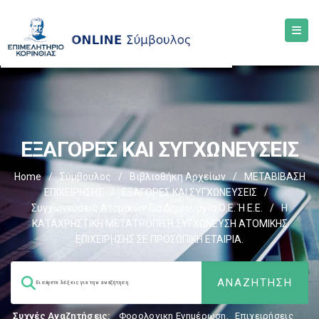
EΞΑΓΟΡΕΣ ΚΑΙ ΣΥΓΧΩΝΕΥΣΕΙΣ
Home
/
Σύμβουλος
/
Βιβλιοθήκη Αρχείων
/
ΜΕΤΑΒΙΒΑΣΗ
ΕΠΙΧΕIΡΗΣΗΣ
/
EΞΑΓΟΡΕΣ ΚΑΙ ΣΥΓΧΩΝΕΥΣΕΙΣ
/
Συγχωνεύσεις Ατομικών Για Δημιουργία Ο.Ε. Ή Ε.Ε.
/
Η
ΚΑΤΑΧΡΗΣΤΙΚΗ ΜΕΤΑΤΡΟΠΗ Η ΣΥΓΧΩΝΕΥΣΗ ΑΤΟΜΙΚΗΣ
ΕΠΙΧΕΙΡΗΣΗΣ ΣΕ ΠΡΟΣΩΠΙΚΗ ΕΤΑΙΡΙΑ.
Συχνές Αναζητήσεις:
Φορολογικη Ενημέρωση
,
Επιχειρήσεις