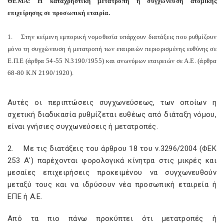
ΘΕΜΑ: Η καταχρηστική μετατροπή η συγχώνευση ατομικής
επιχείρησης σε προσωπική εταιρία.
1. Στην κείμενη εμπορική νομοθεσία υπάρχουν διατάξεις που ρυθμίζουν
μόνο τη συγχώνευση ή μετατροπή των εταιρειών περιορισμένης ευθύνης σε
Ε.Π.Ε (άρθρα 54-55 Ν.3190/1955) και ανωνύμων εταιρειών σε Α.Ε. (άρθρα
68-80 Κ.Ν 2190/1920).
Αυτές οι περιπτώσεις συγχωνεύσεως, των οποίων η
σχετική διαδικασία ρυθμίζεται ευθέως από διάταξη νόμου,
είναι γνήσιες συγχωνεύσεις ή μετατροπές.
2. Με τις διατάξεις του άρθρου 18 του ν.3296/2004 (ΦΕΚ
253 Α') παρέχονται φορολογικά κίνητρα στις μικρές και
μεσαίες επιχειρήσεις προκειμένου να συγχωνευθούν
μεταξύ τους και να ιδρύσουν νέα προσωπική εταιρεία ή
ΕΠΕ ή Α.Ε.
Από τα πιο πάνω προκύπτει ότι μετατροπές ή