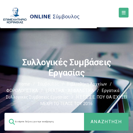
Συλλογικές Συμβάσεις
Εργασίας
Home
/
Σύμβουλος
/
Βιβλιοθήκη Αρχείων
/
ΦΟΡΟΛΟΓΙΣΤΙΚΑ
/
ΕΡΓΑΤΙΚΑ - ΑΣΦΑΛΙΣΤΙΚΑ
/
Εργατικά
/
Συλλογικές Συμβάσεις Εργασίας
/
Η Ε.Γ.Σ.Σ.Ε. ΠΟΥ ΘΑ ΙΣΧΥΣΕΙ
ΜΕΧΡΙ ΤΟ ΤΕΛΟΣ ΤΟΥ 2016