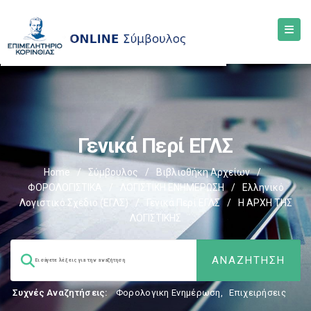
Γενικά Περί ΕΓΛΣ
Home
/
Σύμβουλος
/
Βιβλιοθήκη Αρχείων
/
ΦΟΡΟΛΟΓΙΣΤΙΚΑ
/
ΛΟΓΙΣΤΙΚΗ ΕΝΗΜΕΡΩΣΗ
/
Ελληνικό
Λογιστικό Σχέδιο (ΕΓΛΣ)
/
Γενικά Περί ΕΓΛΣ
/
Η ΑΡΧΗ ΤΗΣ
ΛΟΓΙΣΤΙΚΗΣ
Συχνές Αναζητήσεις:
Φορολογικη Ενημέρωση
,
Επιχειρήσεις