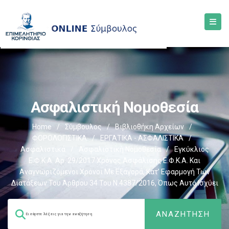
Ασφαλιστική Νομοθεσία
Home
/
Σύμβουλος
/
Βιβλιοθήκη Αρχείων
/
ΦΟΡΟΛΟΓΙΣΤΙΚΑ
/
ΕΡΓΑΤΙΚΑ - ΑΣΦΑΛΙΣΤΙΚΑ
/
Ασφαλιστικά
/
Ασφαλιστική Νομοθεσία
/
Εγκύκλιος
Ε.Φ.Κ.Α. Αρ. 29/2017 Χρόνος Ασφάλισης Ε.Φ.Κ.Α. Και
Αναγνωριζόμενοι Χρόνοι Με Εξαγορά, Κατ’ Εφαρμογή Των
Διατάξεων Του Άρθρου 34 Του Ν.4387/2016, Όπως Αυτό Ισχύει