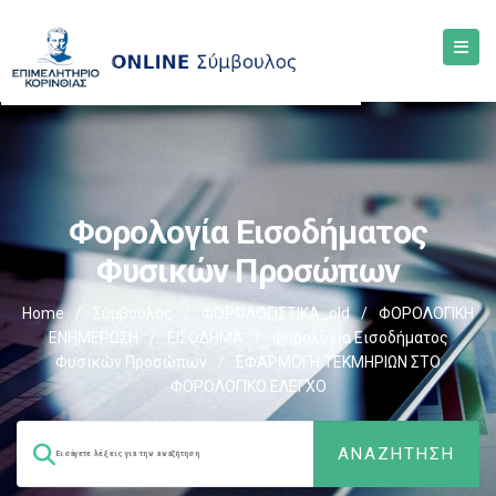
Φορολογία Εισοδήματος
Φυσικών Προσώπων
Home
/
Σύμβουλος
/
ΦΟΡΟΛΟΓΙΣΤΙΚΑ_old
/
ΦΟΡΟΛΟΓΙΚΗ
ΕΝΗΜΕΡΩΣΗ
/
ΕΙΣΟΔΗΜΑ
/
Φορολογία Εισοδήματος
Φυσικών Προσώπων
/
ΕΦΑΡΜΟΓΗ ΤΕΚΜΗΡΙΩΝ ΣΤΟ
ΦΟΡΟΛΟΓΙΚΟ ΕΛΕΓΧΟ