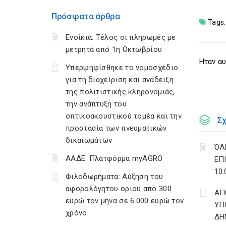
Πρόσφατα άρθρα
Tags:
Ενοίκια: Τέλος οι πληρωμές με
μετρητά από 1η Οκτωβρίου
Ηταν αυ
Υπερψηφίσθηκε το νομοσχέδιο
για τη διαχείριση και ανάδειξη
της πολιτιστικής κληρονομιάς,
την ανάπτυξη του
οπτικοακουστικού τομέα και την
Σ
προστασία των πνευματικών
δικαιωμάτων
ΌΛ
ΑΑΔΕ: Πλατφόρμα myAGRO
ΕΠ
10
Φιλοδωρήματα: Αύξηση του
αφορολόγητου ορίου από 300
AΠ
ευρώ τον μήνα σε 6.000 ευρώ τον
ΥΠ
χρόνο
ΔΗ