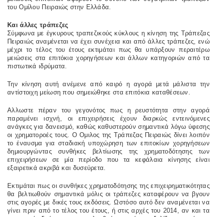
του Ομίλου Πειραιώς στην Ελλάδα.
Και άλλες τράπεζες
Σύμφωνα με έγκυρους τραπεζικούς κύκλους η κίνηση της Τράπεζας
Πειραιώς αναμένεται να έχει συνέχεια και από άλλες τράπεζες, ενώ
μέχρι το τέλος του έτους εκτιμάται πως θα υπάρξουν περαιτέρω
μειώσεις στα επιτόκια χορηγήσεων και άλλων κατηγοριών από τα
πιστωτικά ιδρύματα.
Την κίνηση αυτή ανέμενε από καιρό η αγορά μετά μάλιστα την
αντίστοιχη μείωση που σημειώθηκε στα επιτόκια καταθέσεων.
Αλλωστε πέραν του γεγονότος πως η ρευστότητα στην αγορά
παραμένει ισχνή, οι επιχειρήσεις έχουν διαρκώς εντεινόμενες
ανάγκες για δανεισμό, καθώς καθυστερούν σημαντικά λόγω ύφεσης
οι χρηματοροές τους. Ο Ομιλος της Τράπεζας Πειραιώς δίνει λοιπόν
το έναυσμα για σταδιακή υποχώρηση των επιτοκίων χορηγήσεων
δημιουργώντας συνθήκες βελτίωσης της χρηματοδότησης των
επιχειρήσεων σε μία περίοδο που τα κεφάλαια κίνησης είναι
εξαιρετικά ακριβά και δυσεύρετα.
Εκτιμάται πως οι συνθήκες χρηματοδότησης της επιχειρηματικότητας
θα βελτιωθούν σημαντικά μόλις οι τράπεζες καταφέρουν να βγουν
στις αγορές με δικές τους εκδόσεις. Ωστόσο αυτό δεν αναμένεται να
γίνει πριν από το τέλος του έτους, ή στις αρχές του 2014, αν και τα