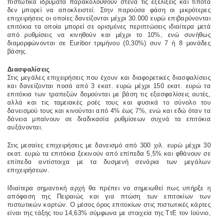
πιστωτικά ιδρύματα παρακολουθούν στενά τις εξελίξεις και τίποτα
δεν μπορεί να αποκλειστεί. Στην παρούσα φάση οι μικρότερες
επιχειρήσεις οι οποίες δανείζονται μέχρι 30.000 ευρώ επιβαρύνονται
επιτόκια τα οποία μπορεί σε ορισμένες περιπτώσεις ιδιαίτερα μετά
από ρυθμίσεις να κινηθούν και μέχρι το 10%, ενώ συνήθως
διαμορφώνονται σε Euribor τριμήνου (0,30%) συν 7 ή 8 μονάδες
βάσης.
Διασφαλίσεις
Στις μεγάλες επιχειρήσεις που έχουν και διαφορετικές διασφαλίσεις
και δανείζονται ποσά από 3 εκατ. ευρώ μέχρι 150 εκατ. ευρώ τα
επιτόκια των τραπεζών δομούνται με βάση τις εξασφαλίσεις αυτές,
αλλά και τις ταμειακές ροές τους και φυσικά το σύνολο του
δανεισμού τους και κινούνται από 4% έως 7%, ενώ και εδώ όταν τα
δάνεια μπαίνουν σε διαδικασία ρυθμίσεων συχνά τα επιτόκια
αυξάνονται.
Στις μεσαίες επιχειρήσεις με δανεισμό από 300 χιλ. ευρώ μέχρι 30
εκατ. ευρώ τα επιτόκια ξεκινούν από επίπεδα 5,5% και φθάνουν σε
επίπεδα αντίστοιχα με τα δυσμενή σενάρια των μεγάλων
επιχειρήσεων.
Ιδιαίτερα σημαντική αρχή θα πρέπει να σημειωθεί πως υπήρξε η
απόφαση της Πειραιώς και για πτώση των επιτοκίων των
πιστωτικών καρτών. Ο μέσος όρος επιτοκίων στις πιστωτικές κάρτες
είναι της τάξης του 14,63% σύμφωνα με στοιχεία της ΤτΕ τον Ιούνιο,