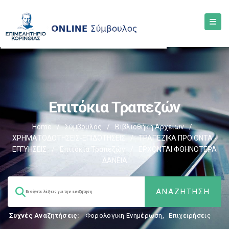
Επιτόκια Τραπεζών
Home
/
Σύμβουλος
/
Βιβλιοθήκη Αρχείων
/
ΧΡΗΜΑΤΟΔΟΤΗΣΕΙΣ-ΕΠΙΔΟΤΗΣΕΙΣ
/
ΤΡΑΠΕΖΙΚΑ ΠΡΟΙΟΝΤΑ -
ΕΓΓΥΗΣΕΙΣ
/
Επιτόκια Τραπεζών
/
ΕΡΧΟΝΤΑΙ ΦΘΗΝΟΤΕΡΑ
ΔΑΝΕΙΑ
Συχνές Αναζητήσεις:
Φορολογικη Ενημέρωση
,
Επιχειρήσεις