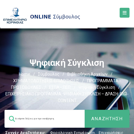
Ψηφιακή Σύγκλιση
Home
/
Σύμβουλος
/
Βιβλιοθήκη Αρχείων
/
ΧΡΗΜΑΤΟΔΟΤΗΣΕΙΣ-ΕΠΙΔΟΤΗΣΕΙΣ
/
ΠΡΟΓΡΑΜΜΑΤΑ -
ΠΡΩΤΟΒΟΥΛΙΕΣ
/
ΕΣΠΑ - ΠΕΠ
/
Ψηφιακή Σύγκλιση
/
ΕΠΙΧΕΙΡΗΣΙΑΚΟ ΠΡΟΓΡΑΜΜΑ: ΨΗΦΙΑΚΗ ΣΥΓΚΛΙΣΗ – ΔΡΑΣΗ: DIGI-
CONTENT
Συχνές Αναζητήσεις:
Φορολογικη Ενημέρωση
,
Επιχειρήσεις