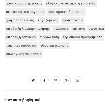
χρονικα ορια εργασιας
ελληνικο λογιστικο σχεδιο εγλς
πιστοποιητικο εργασιας
απαιτησεις - διαθεσιμα
χρηματοδοτησεις
εργαζομενος
προϋπηρεσια
αποδειξη λιανικης πωλησης
πωλησεις
επιταγη
σωματεια
αποδειξη δαπανων
συγχωνευση
ευρωπαϊκα προγραμματα
τακτικες αποδοχες
εδρα επιχειρησης
συλλογικες συμβασεις
Ηταν αυτό βοηθητικό;