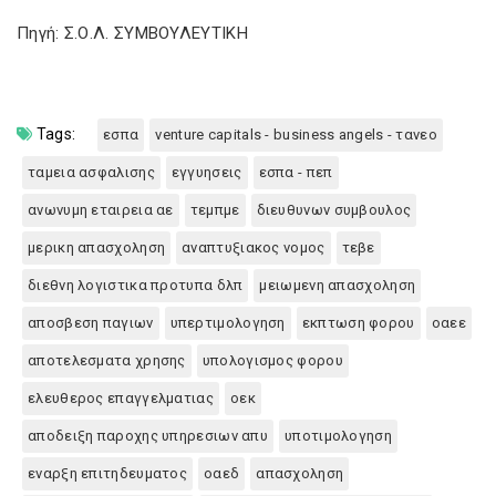
Πηγή: Σ.Ο.Λ. ΣΥΜΒΟΥΛΕΥΤΙΚΗ
Tags:
εσπα
venture capitals - business angels - τανεο
ταμεια ασφαλισης
εγγυησεις
εσπα - πεπ
ανωνυμη εταιρεια αε
τεμπμε
διευθυνων συμβουλος
μερικη απασχοληση
αναπτυξιακος νομος
τεβε
διεθνη λογιστικα προτυπα δλπ
μειωμενη απασχοληση
αποσβεση παγιων
υπερτιμολογηση
εκπτωση φορου
οαεε
αποτελεσματα χρησης
υπολογισμος φορου
ελευθερος επαγγελματιας
οεκ
αποδειξη παροχης υπηρεσιων απυ
υποτιμολογηση
εναρξη επιτηδευματος
οαεδ
απασχοληση