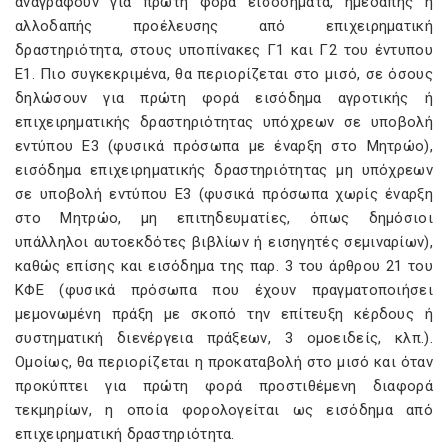
αναγράφουν για πρώτη φορά εισοδήματα, ημεδαπής ή
αλλοδαπής προέλευσης από επιχειρηματική
δραστηριότητα, στους υποπίνακες Γ1 και Γ2 του έντυπου
Ε1. Πιο συγκεκριμένα, θα περιορίζεται στο μισό, σε όσους
δηλώσουν για πρώτη φορά εισόδημα αγροτικής ή
επιχειρηματικής δραστηριότητας υπόχρεων σε υποβολή
εντύπου Ε3 (φυσικά πρόσωπα με έναρξη στο Μητρώο),
εισόδημα επιχειρηματικής δραστηριότητας μη υπόχρεων
σε υποβολή εντύπου Ε3 (φυσικά πρόσωπα χωρίς έναρξη
στο Μητρώο, μη επιτηδευματίες, όπως δημόσιοι
υπάλληλοι αυτοεκδότες βιβλίων ή εισηγητές σεμιναρίων),
καθώς επίσης και εισόδημα της παρ. 3 του άρθρου 21 του
ΚΦΕ (φυσικά πρόσωπα που έχουν πραγματοποιήσει
μεμονωμένη πράξη με σκοπό την επίτευξη κέρδους ή
συστηματική διενέργεια πράξεων, 3 ομοειδείς, κλπ.).
Ομοίως, θα περιορίζεται η προκαταβολή στο μισό και όταν
προκύπτει για πρώτη φορά προστιθέμενη διαφορά
τεκμηρίων, η οποία φορολογείται ως εισόδημα από
επιχειρηματική δραστηριότητα.