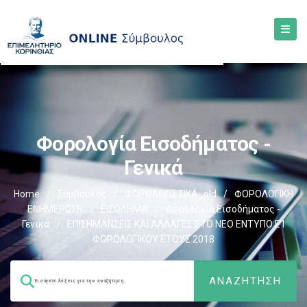
Φορολογία Εισοδήματος -
Γενικά
Home
/
Σύμβουλος
/
ΦΟΡΟΛΟΓΙΣΤΙΚΑ_old
/
ΦΟΡΟΛΟΓΙΚΗ
ΕΝΗΜΕΡΩΣΗ
/
ΕΙΣΟΔΗΜΑ
/
Φορολογία Εισοδήματος -
Γενικά
/
ΕΠΙΣΗΜΑΝΣΕΙΣ ΚΑΙ ΑΛΛΑΓΕΣ ΣΤΟ ΝΕΟ ΕΝΤΥΠΟ Ε1
ΦΟΡΟΛΟΓΙΚΟΥ ΕΤΟΥΣ 2018