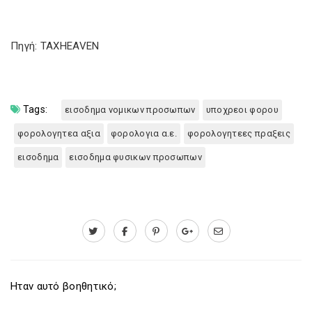
Πηγή: TAXHEAVEN
Tags:
εισοδημα νομικων προσωπων
υποχρεοι φορου
φορολογητεα αξια
φορολογια α.ε.
φορολογητεες πραξεις
εισοδημα
εισοδημα φυσικων προσωπων
Ηταν αυτό βοηθητικό;