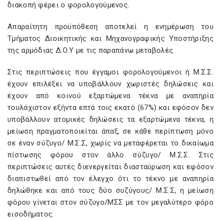
διακοπή φέρει ο φορολογούμενος.
Απαραίτητη προϋπόθεση αποτελεί η ενημέρωση του
Τμήματος Διοικητικής και Μηχανογραφικής Υποστήριξης
της αρμόδιας Δ.Ο.Υ με τις παραπάνω μεταβολές.
Στις περιπτώσεις που έγγαμοι φορολογούμενοι ή Μ.Σ.Σ.
έχουν επιλέξει να υποβάλλουν χωριστές δηλώσεις και
έχουν από κοινού εξαρτώμενα τέκνα με αναπηρία
τουλάχιστον εξήντα επτά τοις εκατό (67%) και εφόσον δεν
υποβάλλουν ατομικές δηλώσεις τα εξαρτώμενα τέκνα, η
μείωση πραγματοποιείται άπαξ, σε κάθε περίπτωση μόνο
σε έναν σύζυγο/ Μ.Σ.Σ, χωρίς να μεταφέρεται το δικαίωμα
πίστωσης φόρου στον άλλο σύζυγο/ Μ.Σ.Σ. Στις
περιπτώσεις αυτές διενεργείται διασταύρωση και εφόσον
διαπιστωθεί από τον έλεγχο ότι το τέκνο με αναπηρία
δηλώθηκε και από τους δύο συζύγους/ Μ.Σ.Σ, η μείωση
φόρου γίνεται στον σύζυγο/ΜΣΣ με τον μεγαλύτερο φόρο
εισοδήματος.