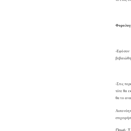
Φορολογι
-Εφόσον 
βεβαιώθη
-Στις περ
τότε θα 
θα το αν
Αυτονόητ
επιχειρήσ
Πηγή: 