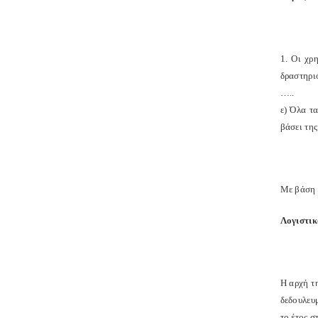
1. Οι χρ
δραστηριό
…..
ε) Όλα τ
βάσει της
Με βάση τ
Λογιστικ
Η αρχή τ
δεδουλευ
το έτος σ