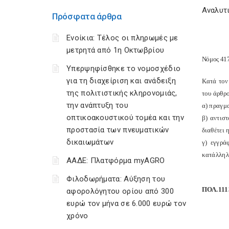
Αναλυτι
Πρόσφατα άρθρα
Ενοίκια: Τέλος οι πληρωμές με
μετρητά από 1η Οκτωβρίου
Νόμος 417
Υπερψηφίσθηκε το νομοσχέδιο
για τη διαχείριση και ανάδειξη
Κατά τον
της πολιτιστικής κληρονομιάς,
του άρθρο
την ανάπτυξη του
α) πραγμα
οπτικοακουστικού τομέα και την
β) αντισ
προστασία των πνευματικών
διαθέτει
δικαιωμάτων
γ) εγγρά
κατάλληλ
ΑΑΔΕ: Πλατφόρμα myAGRO
Φιλοδωρήματα: Αύξηση του
ΠΟΛ.111
αφορολόγητου ορίου από 300
ευρώ τον μήνα σε 6.000 ευρώ τον
χρόνο