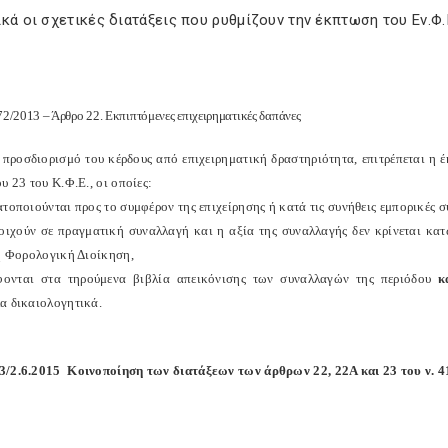
κά οι σχετικές διατάξεις που ρυθμίζουν την έκπτωση του Εν.Φ.
2/2013 – Άρθρο 22. Εκπιπτόμενες επιχειρηματικές δαπάνες
 προσδιορισμό του κέρδους από επιχειρηματική δραστηριότητα, επιτρέπεται η
υ 23 του Κ.Φ.Ε., οι οποίες:
τοποιούνται προς το συμφέρον της επιχείρησης ή κατά τις συνήθεις εμπορικές σ
τοιχούν σε πραγματική συναλλαγή και η αξία της συναλλαγής δεν κρίνεται κα
 η Φορολογική Διοίκηση,
φονται στα τηρούμενα βιβλία απεικόνισης των συναλλαγών της περιόδου
κ
α δικαιολογητικά.
3/2.6.2015
Κοινοποίηση των διατάξεων των άρθρων 22, 22Α και 23 του ν. 