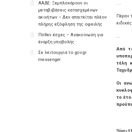
ΑΑΔΕ: Ξεμπλοκάρουν οι
….
μεταβιβάσεις κατασχεμένων
Πέραν 
ακινήτων – Δεν απαιτείται πλέον
ειδικές
πλήρης εξόφληση της οφειλής
Πόθεν έσχες – Ανακοίνωση για
….
έναρξη υποβολής
Από τ
Σε λειτουργία το gov.gr
υποπερ
messenger
τέλη 
Ταχυδρ
Οι αν
κυκλοφ
το έτο
προϋπο
Νόμος 43