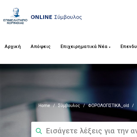
Αρχική
Απόψεις
Επιχειρηματικά Νέα
Επενδυ
Home
/
Σύμβουλος
/
ΦΟΡΟΛΟΓΙΣΤΙΚΑ_old
/