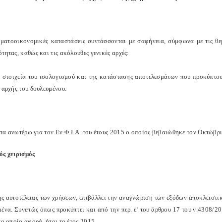
ηματοοικονομικές καταστάσεις συντάσσονται με σαφήνεια, σύμφωνα με τις θεμ
τητας, καθώς και τις ακόλουθες γενικές αρχές:
α στοιχεία του ισολογισμού και της κατάστασης αποτελεσμάτων που προκύπτου
 αρχής του δουλευμένου.
α ανωτέρω για τον Εν.Φ.Ι.Α. του έτους 2015 ο οποίος βεβαιώθηκε τον Οκτώβριο
ός χειρισμός
ης αυτοτέλειας των χρήσεων, επιβάλλει την αναγνώριση των εξόδων αποκλειστικ
μένα. Συνεπώς όπως προκύπτει και από την περ. ε’ του άρθρου 17 του ν.4308/2
το οποίο αφορά, ήτοι το έτος 2015.