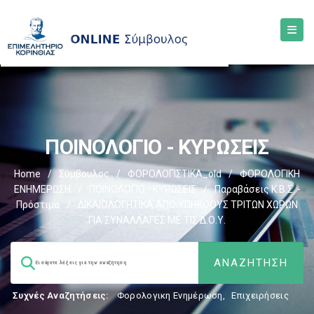
ΠΟΙΝΟΛΟΓΙΟ - ΚΥΡΩΣΕΙΣ
Home
/
Σύμβουλος
/
ΦΟΡΟΛΟΓΙΣΤΙΚΑ_old
/
ΦΟΡΟΛΟΓΙΚΗ
ΕΝΗΜΕΡΩΣΗ
/
ΠΟΙΝΟΛΟΓΙΟ - ΚΥΡΩΣΕΙΣ
/
Παραβάσεις Κ.Β.Σ. -
Πρόστιμα
/
ΔΙΚΑΙΟΛΟΓΗΤΙΚΑ ΑΠΟ ΥΠΗΚΟΟΥΣ ΤΡΙΤΩΝ ΧΩΡΩΝ
ΓΙΑ ΣΥΝΑΛΛΑΓΕΣ ΜΕ ΤΙΣ Δ.Ο.Υ.
Συχνές Αναζητήσεις:
Φορολογικη Ενημέρωση
,
Επιχειρήσεις