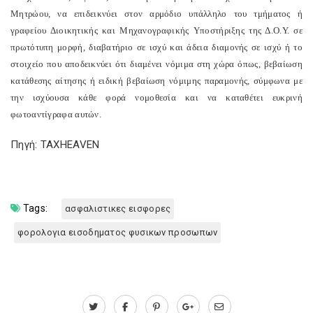
Μητρώου, να επιδεικνύει στον αρμόδιο υπάλληλο του τμήματος ή
γραφείου Διοικητικής και Μηχανογραφικής Υποστήριξης της Δ.Ο.Υ. σε
πρωτότυπη μορφή, διαβατήριο σε ισχύ και άδεια διαμονής σε ισχύ ή το
στοιχείο που αποδεικνύει ότι διαμένει νόμιμα στη χώρα όπως, βεβαίωση
κατάθεσης αίτησης ή ειδική βεβαίωση νόμιμης παραμονής, σύμφωνα με
την ισχύουσα κάθε φορά νομοθεσία και να καταθέτει ευκρινή
φωτοαντίγραφα αυτών.
Πηγή: TAXHEAVEN
Tags:
ασφαλιστικες εισφορες
φορολογια εισοδηματος φυσικων προσωπων