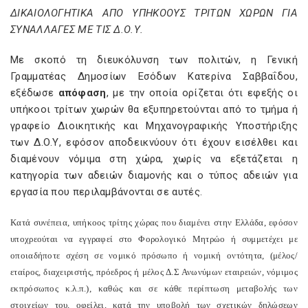
ΔΙΚΑΙΟΛΟΓΗΤΙΚΑ ΑΠΟ ΥΠΗΚΟΟΥΣ ΤΡΙΤΩΝ ΧΩΡΩΝ ΓΙΑ
ΣΥΝΑΛΛΑΓΕΣ ΜΕ ΤΙΣ Δ.Ο.Υ.
Με σκοπό τη διευκόλυνση των πολιτών, η Γενική
Γραμματέας Δημοσίων Εσόδων Κατερίνα Σαββαΐδου,
εξέδωσε
απόφαση
, με την οποία ορίζεται ότι εφεξής οι
υπήκοοι τρίτων χωρών θα εξυπηρετούνται από το τμήμα ή
γραφείο Διοικητικής και Μηχανογραφικής Υποστήριξης
των Δ.Ο.Υ, εφόσον αποδεικνύουν ότι έχουν εισέλθει και
διαμένουν νόμιμα στη χώρα, χωρίς να εξετάζεται η
κατηγορία των αδειών διαμονής και ο τύπος αδειών για
εργασία που περιλαμβάνονται σε αυτές.
Κατά συνέπεια, υπήκοος τρίτης χώρας που διαμένει στην Ελλάδα, εφόσον
υποχρεούται να εγγραφεί στο Φορολογικό Μητρώο ή συμμετέχει με
οποιαδήποτε σχέση σε νομικό πρόσωπο ή νομική οντότητα, (μέλος/
εταίρος, διαχειριστής, πρόεδρος ή μέλος Δ.Σ Ανωνύμων εταιρειών, νόμιμος
εκπρόσωπος κ.λ.π.), καθώς και σε κάθε περίπτωση μεταβολής των
στοιχείων του, οφείλει, κατά την υποβολή των σχετικών δηλώσεων