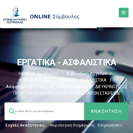
ΕΡΓΑΤΙΚΑ - ΑΣΦΑΛΙΣΤΙΚΑ
Home
/
Σύμβουλος
/
Βιβλιοθήκη Αρχείων
/
ΦΟΡΟΛΟΓΙΣΤΙΚΑ
/
ΕΡΓΑΤΙΚΑ - ΑΣΦΑΛΙΣΤΙΚΑ
/
Ασφαλιστικά
/
Ασφαλιστική Νομοθεσία
/
ΔΙΕΥΚΡΙΝΙΣΕΙΣ ΩΣ
ΠΡΟΣ ΤΗΝ ΑΣΦΑΛΙΣΗ ΔΙΑΧΕΙΡΙΣΤΩΝ ΕΤΑΙΡΩΝ ΕΤΑΙΡΕΙΩΝ
Συχνές Αναζητήσεις:
Φορολογικη Ενημέρωση
,
Επιχειρήσεις