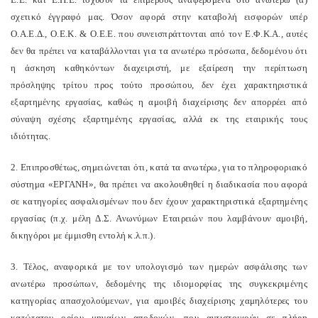
σχετικό έγγραφό μας. Όσον αφορά στην καταβολή εισφορών υπέρ
Ο.Α.Ε.Δ., Ο.Ε.Κ. & Ο.Ε.Ε. που συνεισπράττονται από τον Ε.Φ.Κ.Α., αυτές
δεν θα πρέπει να καταβάλλονται για τα ανωτέρω πρόσωπα, δεδομένου ότι
η άσκηση καθηκόντων διαχειριστή, με εξαίρεση την περίπτωση
πρόσληψης τρίτου προς τούτο προσώπου, δεν έχει χαρακτηριστικά
εξαρτημένης εργασίας, καθώς η αμοιβή διαχείρισης δεν απορρέει από
σύναψη σχέσης εξαρτημένης εργασίας, αλλά εκ της εταιρικής τους
ιδιότητας.
2. Επιπροσθέτως, σημειώνεται ότι, κατά τα ανωτέρω, για το πληροφοριακό
σύστημα «ΕΡΓΑΝΗ», θα πρέπει να ακολουθηθεί η διαδικασία που αφορά
σε κατηγορίες ασφαλισμένων που δεν έχουν χαρακτηριστικά εξαρτημένης
εργασίας (π.χ. μέλη Δ.Σ. Ανωνύμων Εταιρειών που λαμβάνουν αμοιβή,
δικηγόροι με έμμισθη εντολή κ.λ.π.).
3. Τέλος, αναφορικά με τον υπολογισμό των ημερών ασφάλισης των
ανωτέρω προσώπων, δεδομένης της ιδιομορφίας της συγκεκριμένης
κατηγορίας απασχολούμενων, για αμοιβές διαχείρισης χαμηλότερες του
κατώτατου ορίου μηναίων αποδοχών, που αντιστοιχούν σε πλήρη