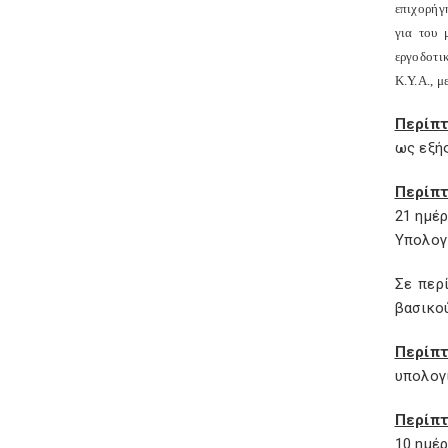
επιχορήγ
για του 
εργοδοτι
Κ.Υ.Α., μ
Περίπ
ως εξής
Περίπτ
21 ημέρ
Υπολογ
Σε περ
βασικού
Περίπ
υπολογ
Περίπτ
10 ημέρ