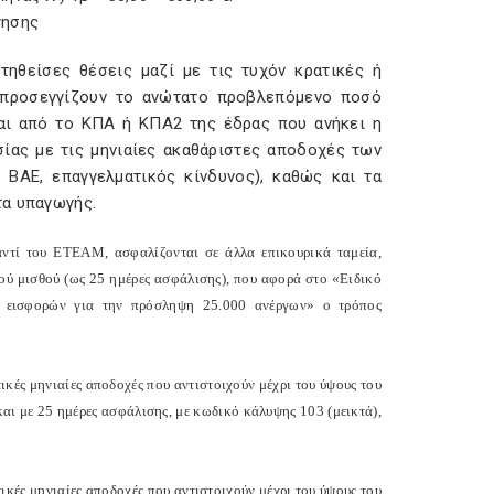
γησης
τηθείσες θέσεις μαζί με τις τυχόν κρατικές ή
, προσεγγίζουν το ανώτατο προβλεπόμενο ποσό
ίται από το ΚΠΑ ή ΚΠΑ2 της έδρας που ανήκει η
σίας με τις μηνιαίες ακαθάριστες αποδοχές των
 ΒΑΕ, επαγγελματικός κίνδυνος), καθώς και τα
τα υπαγωγής.
αντί του ΕΤΕΑΜ, ασφαλίζονται σε άλλα επικουρικά ταμεία,
κού μισθού (ως 25 ημέρες ασφάλισης), που αφορά στο «Ειδικό
ν εισφορών για την πρόσληψη 25.000 ανέργων» ο τρόπος
κές μηνιαίες αποδοχές που αντιστοιχούν μέχρι του ύψους του
αι με 25 ημέρες ασφάλισης, με κωδικό κάλυψης 103 (μεικτά),
κές μηνιαίες αποδοχές που αντιστοιχούν μέχρι του ύψους του