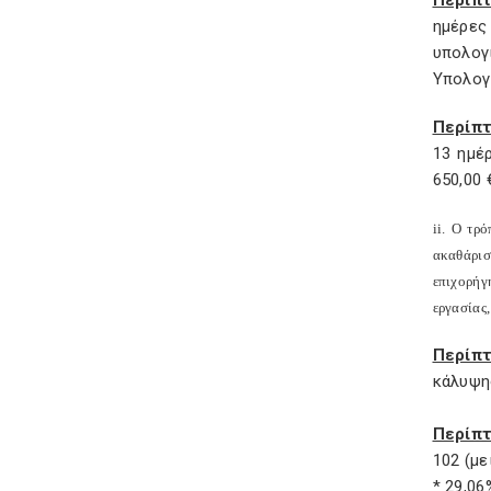
Περίπ
ημέρες
υπολογ
Υπολογί
Περίπ
13 ημέρ
650,00 
ii
. Ο τρό
ακαθάρισ
επιχορήγ
εργασίας,
Περίπ
κάλυψης
Περίπτ
102 (με
* 29,06