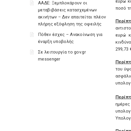
ευρώ κ
ΑΑΔΕ: Ξεμπλοκάρουν οι
ποσό τη
μεταβιβάσεις κατασχεμένων
ακινήτων – Δεν απαιτείται πλέον
Περίπ
πλήρης εξόφληση της οφειλής
αντιστ
Πόθεν έσχες – Ανακοίνωση για
ευρώ κ
έναρξη υποβολής
κινδύνο
299,73 
Σε λειτουργία το gov.gr
messenger
Περίπτ
του ύψο
ασφάλι
υπολογί
Περίπ
ημέρες
υπολογ
Υπολογί