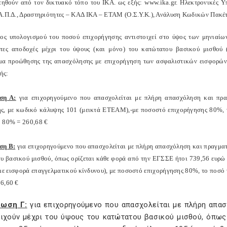
τηθούν από τον δικτυακό τόπο του ΙΚΑ. ως εξής:
www
.
ika
.
gr
. Ηλεκτρονικές Υ
Α.Π.Δ., Δραστηριότητες – ΚΑΔ ΙΚΑ – ΕΤΑΜ (Ο.Σ.Υ.Κ.), Ανάλυση Κωδικών Πακέ
πος υπολογισμού του ποσού επιχορήγησης αντιστοιχεί στο ύψος των μηνιαίω
τες αποδοχές μέχρι του ύψους (και μόνο) του κατώτατου βασικού μισθού 
α προώθησης της απασχόλησης με επιχορήγηση των ασφαλιστικών εισφορών
ξής:
ση Α:
για επιχορηγούμενο που απασχολείται με πλήρη απασχόληση και πραγ
ς, με κωδικό κάλυψης 101 (μεικτά ΕΤΕΑΜ),-με ποσοστό επιχορήγησης 80%, τ
 80% = 260,68 €
ση Β:
για επιχορηγούμενο που απασχολείται με πλήρη απασχόληση και πραγματι
υ βασικού μισθού, όπως ορίζεται κάθε φορά από την ΕΓΣΣΕ ήτοι 739,56 ευρώ 
 εισφορά επαγγελματικού κίνδυνου), με ποσοστό επιχορήγησης 80%, το ποσό τ
6,60 €
τωση Γ:
για επιχορηγούμενο που απασχολείται με πλήρη απασ
οιχούν μέχρι του ύψους του κατώτατου βασικού μισθού, όπως