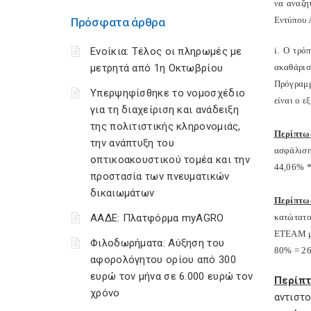
να αναζη
Εντύπου 
Πρόσφατα άρθρα
Ενοίκια: Τέλος οι πληρωμές με
i
. Ο τρό
μετρητά από 1η Οκτωβρίου
ακαθάρισ
Πρόγραμμ
Υπερψηφίσθηκε το νομοσχέδιο
είναι ο ε
για τη διαχείριση και ανάδειξη
της πολιτιστικής κληρονομιάς,
Περίπτω
την ανάπτυξη του
ασφάλιση
οπτικοακουστικού τομέα και την
44,06% *
προστασία των πνευματικών
δικαιωμάτων
Περίπτω
ΑΑΔΕ: Πλατφόρμα myAGRO
κατώτατο
ΕΤΕΑΜ με
Φιλοδωρήματα: Αύξηση του
80% = 26
αφορολόγητου ορίου από 300
ευρώ τον μήνα σε 6.000 ευρώ τον
Περίπ
χρόνο
αντιστ