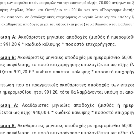
ηση των ασφαλιστικών εισφορών για την επαναπρόσληψη 70.000 ανέργων σε ξεν
μήνες Απρίλιο, Μάιο και Οκτώβριο του 2010» και στο «Πρόγραμμα διατήρ
κών εισφορών σε ξενοδοχειακές επιχειρήσεις συνεχούς λειτουργίας» υπολογίζ
ε ακαθάριστες αποδοχές μέχρι του ύψους (και μόνο) του 30πλάσιου του βασικού 
τωση Α:
Ακαθάριστες μηνιαίες αποδοχές (μισθός ή ημερομίσθι
: 991,20 € * κωδικό κάλυψης * ποσοστό επιχορήγησης.
ωση Β:
Ακαθάριστές μηνιαίες αποδοχές με ημερομίσθιο 50,00 
ες ασφάλισης, το ποσό επιχορήγησης υπολογίζεται ως εξής: (Μήν
ίζεται 991,20 € * κωδικό πακέτου κάλυψης * ποσοστό επιχορή
ίπτωση που οι πραγματικές ακαθάριστες αποδοχές των επιχο
 ημερομισθίου, ήτοι 991,20, τότε θα λαμβάνονται υπόψη οι απο
τωση Α:
Ακαθάριστες μηνιαίες αποδοχές (μισθός ή ημερ
ίζεται ως εξής: 940,00 € * κωδικό κάλυψης * ποσοστό επιχορή
ωση Β:
Ακαθάριστες μηνιαίες αποδοχές με ημερομίσθιο 50,00 
ες ασφάλισης, το ποσό επιχορήγησης υπολογίζεται ως εξής: (Μήν