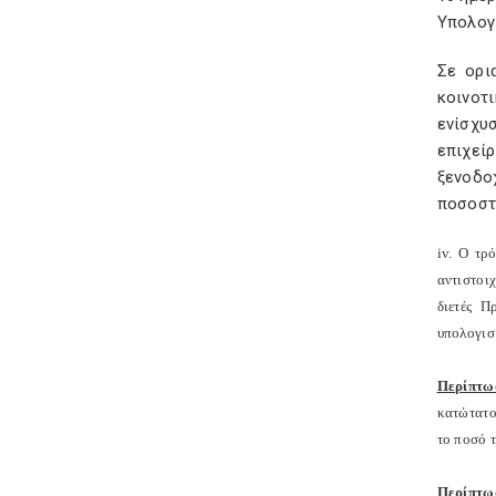
Υπολογ
Σε ορι
κοινοτ
ενίσχυ
επιχεί
ξενοδο
ποσοστ
iv
. Ο τρ
αντιστοι
διετές 
υπολογισμ
Περίπτω
κατώτατο
το ποσό 
Περίπτω