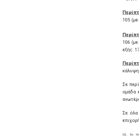
Περίπτ
105 (με
Περίπ
106 (με
εξής: 1
Περίπ
κάλυψης
Σε περί
ομάδα 
ανωτέρ
Σε όλα
επιχορ
iii
. το π