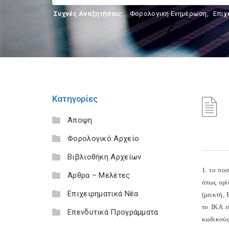
Συχνές Αναζητήσεις:
Φορολογικη Ενημέρωση
,
Επιχ
Κατηγορίες
Άποψη
Φορολογικό Αρχείο
Βιβλιοθήκη Αρχείων
1. το πο
Άρθρα – Μελέτες
όπως ορί
Επιχειρηματικά Νέα
(μεικτή,
το ΙΚΑ ε
Επενδυτικά Προγράμματα
κωδικούς