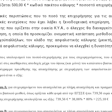
ίζεται 500,00 € * κωδικό πακέτου κάλυψης * ποσοστό επιχορή
ακές περιπτώσεις που το ποσό της επιχορήγησης για τις αι
ικές ενισχύσεις που έχει λάβει η ξενοδοχειακή επιχείρηση
σης που ορίζεται στην οικεία Κ.Υ.Α., ο έλεγχος θα διενεργε
ρηση, η οποία θα προσκομίζει ονομαστική κατάσταση μισθοδο
χοϋπαλλήλων, τον κλάδο της ασφαλιστικής κάλυψης (μεικτή,
ά ασφαλιστικής κάλυψης, προκειμένου να ελεγχθεί η δυνατότη
όπος υπολογισμού του ποσού-επιχορήγησης για τους επιχορηγούμενους, που 
χεί στις ακαθάριστες αποδοχές μέχρι του ύψους (και μόνο) του κατώτατου βασι
Πρόγραμμα προώθησης της απασχόλησης με επιχορήγηση των ασφαλιστικώ
ού είναι ο εξής:
ση Α:
για επιχορηγούμενο που απασχολείται με πλήρη απασχόληση και πραγματι
υ βασικού μισθού, όπως ορίζεται κάθε φορά από την ΕΓΣΣΕ ήτοι 739,56 ευρώ κ
της επιχορήγησης υπολογίζεται ως εξής: 739,56 € * 38,06% * 80% = 225,18 €
ση Β:
για επιχορηγούμενο που απασχολείται με πλήρη απασχόληση και πραγματι