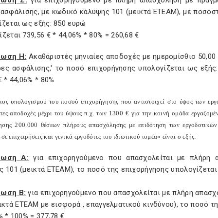
τωση Ζ:
για επιχσρηγούμενο με πλήρη απασχόληση με πραγμ
 ασφάλισης, με κωδικό κάλυψης 101 (μεικτά ΕΤΕΑΜ), με ποσοσ
ίζεται ως εξής: 850 ευρώ
ζεται 739,56 € * 44,06% * 80% = 260,68 €
τωση Η:
Ακαθάριστές μηνιαίες αποδοχές με ημερομίσθιο 50,00 
ες ασφάλισης,' το ποσό επιχορήγησης υπολογίζεται ως εξής: 
€ * 44,06% * 80%
πος υπολογισμού του ποσού επιχορήγησης που αντιστοιχεί στο ύψος των ε
τες αποδοχές μέχρι του ύψους π.χ. των 1300 € για την κοινή ομάδα εργαζομ
ησης 200.000 θέσεων πλήρους απασχόλησης με επιδότηση των εργοδοτικών
 σε επιχειρήσεις και γενικά εργοδότες του ιδιωτικού τομέα» είναι ο εξής:
τωση Α:
για επιχορηγούμενο που απασχολείται με πλήρη 
 101 (μεικτά ΕΤΕΑΜ), το ποσό της επιχορήγησης υπολογίζεται ω
ωση Β:
για επιχορηγούμενο που απασχολείται με πλήρη απασχ
ικτά ΕΤΕΑΜ με εισφορά , επαγγελματικού κινδύνου), το ποσό τ
% * 100% = 377,78 €