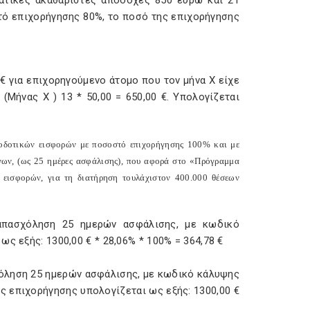
ατικές ακαθάριστες αποδοχές 850 ευρώ και 21
τό επιχορήγησης 80%, το ποσό της επιχορήγησης
€ για επιχορηγούμενο άτομο που τον μήνα Χ είχε
(Μήνας Χ ) 13 * 50,00 = 650,00 €. Υπολογίζεται
ργοδοτικών εισφορών με ποσοστό επιχορήγησης 100% και με
ένων, (ως 25 ημέρες ασφάλισης), που αφορά στο «Πρόγραμμα
 εισφορών, για τη διατήρηση τουλάχιστον 400.000 θέσεων
απασχόληση 25 ημερών ασφάλισης, με κωδικό
ς εξής: 1300,00 € * 28,06% * 100% = 364,78 €
όληση 25 ημερών ασφάλισης, με κωδικό κάλυψης
ης επιχορήγησης υπολογίζεται ως εξής: 1300,00 €