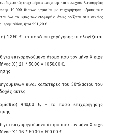
οδοχειακές επιχειρήσεις εποχικής και συνεχούς λειτουργίας
ησης 10.000 θέσεων εργασίας με επιχορήγηση μέρους των
εται έως το ύψος των εισφορών, όπως ορίζεται στις οικείες
ημερομισθίου, ήτοι 991,20 €.
ο) 1.350 €, το ποσό επιχορήγησης υπολογίζεται
€ για επιχορηγούμενο άτομο που τον μήνα Χ είχε
ας Χ ) 21 * 50,00 = 1050,00 €.
γησης
ρηγουμένων είναι κατώτερες του 30πλάσιου του
δοχές αυτές.
ομίσθιο) 940,00 €, – το ποσό επιχορήγησης
γησης
€ για επιχορηγούμενο άτομο που τον μήνα Χ είχε
ας Χ ) 1β * 50,00 = 500,00 €.