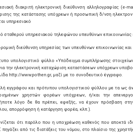
εσιακή διακριτή ηλεκτρονική διεύθυνση αλληλογραφίας (e-mai
ρισης της κατάστασης υπόχρεων ή προσωπική δ/νση ηλεκτρονι
ται υπηρεσιακό
μό σταθερού υπηρεσιακού τηλεφώνου υπευθύνων επικοινωνίας 
δρομική διεύθυνση υπηρεσίας των υπευθύνων επικοινωνίας και
τυπο υπολογιστικό φύλλο «Υπόδειγμα συμπλήρωσης στοιχείω
για την ηλεκτρονική καταχώριση καταστάσεων υπόχρεων υποβολ
ίδα http://www.pothen.gr, μαζί με το συνοδευτικό έγγραφο.
λή εγγράφου και πρότυπου υπολογιστικού φύλλου με τα ως άνω 
οιημένων χρηστών φορέων υπόχρεων, ή/και την απενεργο
ήποτε λόγο δε θα πρέπει, εφεξής, να έχουν πρόσβαση στην
λου, απορρόφηση ή κατάργηση φορέα, κλπ.).
ινίζεται ότι παρόλο που η υποχρέωση καθενός που αποκτά ι
 πηγάζει από τις διατάξεις του νόμου, στο πλαίσιο της χρηστ