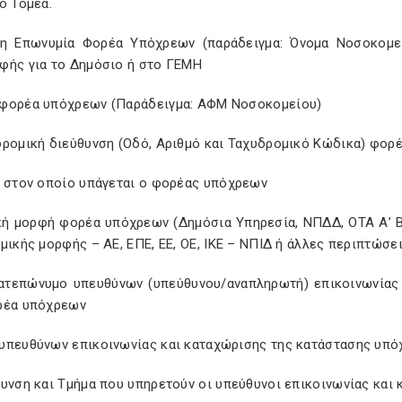
ό Τομέα.
η Επωνυμία Φορέα Υπόχρεων (παράδειγμα: Όνομα Νοσοκομε
φής για το Δημόσιο ή στο ΓΕΜΗ
φορέα υπόχρεων (Παράδειγμα: ΑΦΜ Νοσοκομείου)
δρομική διεύθυνση (Οδό, Αριθμό και Ταχυδρομικό Κώδικα) φορ
, στον οποίο υπάγεται ο φορέας υπόχρεων
κή μορφή φορέα υπόχρεων (Δημόσια Υπηρεσία, ΝΠΔΔ, ΟΤΑ Α’ Βα
μικής μορφής – ΑΕ, ΕΠΕ, ΕΕ, ΟΕ, ΙΚΕ – ΝΠΙΔ ή άλλες περιπτώσε
ατεπώνυμο υπευθύνων (υπεύθυνου/αναπληρωτή) επικοινωνίας 
ρέα υπόχρεων
υπευθύνων επικοινωνίας και καταχώρισης της κατάστασης υπ
θυνση και Τμήμα που υπηρετούν οι υπεύθυνοι επικοινωνίας κα