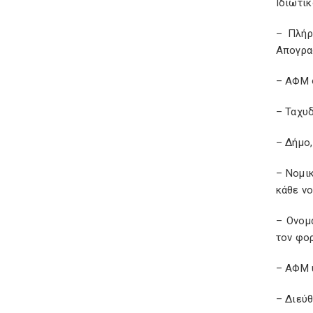
Ιδιωτικ
– Πλήρ
Απογρα
– ΑΦΜ 
– Ταχυ
– Δήμο
– Νομι
κάθε νο
– Ονομ
τον φο
– ΑΦΜ 
– Διεύ