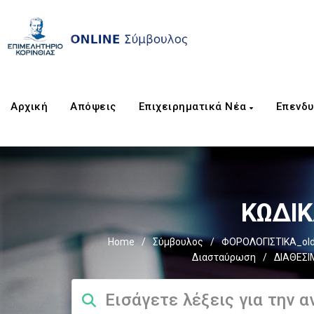
Αρχική
Απόψεις
Επιχειρηματικά Νέα
Επενδυ
ΚΩΔΙΚΑ
Home
/
Σύμβουλος
/
ΦΟΡΟΛΟΓΙΣΤΙΚΑ_ol
Διασταύρωση
/
ΔΙΑΘΕΣΙ