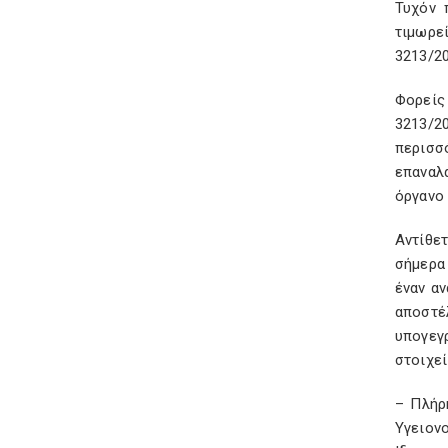
Τυχόν 
τιμωρε
3213/2
Φορείς
3213/2
περισσ
επαναλ
όργανο
Αντίθε
σήμερα
έναν α
αποστέ
υπογεγ
στοιχεί
– Πλήρ
Υγειον