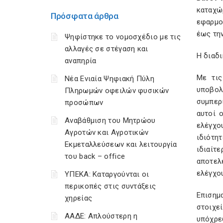
καταχώ
Πρόσφατα άρθρα
εφαρμο
έως τη
Ψηφίστηκε το νομοσχέδιο με τις
αλλαγές σε στέγαση και
Η διαδι
αναπηρία
Με τις
Νέα Ενιαία Ψηφιακή Πύλη
υποβολ
Πληρωμών οφειλών φυσικών
συμπερ
προσώπων
αυτοί 
Αναβάθμιση του Μητρώου
ελέγχο
Αγροτών και Αγροτικών
ιδιότη
Εκμεταλλεύσεων και λειτουργία
ιδιαίτε
του back – office
αποτελ
ελέγχου
ΥΠΕΚΑ: Καταργούνται οι
περικοπές στις συντάξεις
Επισημα
χηρείας
στοιχε
ΑΑΔΕ: Απλούστερη η
υπόχρε