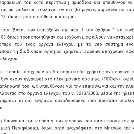
παράλειψη του κατά περίπτωση αρμόδιου και υπεύθυνου να
ίται με φυλάκιση τουλάχιστον έξι (6) μηνών, σύμφωνα με τα ο
013, όπως τροποποιήθηκε και ισχύει.
 που (βάσει των διατάξεων της παρ. 1 του άρθρου 1 σε συνδ
003 όπως τροποποιήθηκαν και ισχύουν), οφείλουν να καταχωρ
ότερα του ενός όργανα ελέγχου, με το νέο σύστημα ενο
άβουν τη διαδικασία ορισμού χρηστών φορέων υπόχρεων, εφό
 ελέγχου.
τα, φορείς υπόχρεων με διαφορετικούς χρήστες ανά όργανο 
 δεν έχουν εγγραφεί στο ηλεκτρονικό σύστημα «ΠΟΘeΝ», οφεί
ναπληρωτή του, ως υπευθύνους για την επικοινωνία και την ηλ
λλοντας στα όργανα ελέγχου του ν. 3213/2003, μέσω της ηλεκτ
ραμμένο ενιαίο έγγραφο συνοδευόμενο από πρότυπο υπολο
α:
η Επωνυμία του φορέα ή των φορέων που εποπτεύουν τον φο
ομική Περιφέρεια), όπως ρητά αναγράφεται στο Μητρώο της 