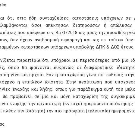
ρέα.
ται ότι στις ήδη συνταχθείσες καταστάσεις υπόχρεων σε
ιλαμβάνονται όσοι απέκτησαν, διατηρούσαν ή απώλεσαν
οιήσεις που επέφερε ο ν. 4571/2018 ως προς την προσθήκη ν
ων, δεν έχουν αναδρομική εφαρμογή και ως εκ τούτου δεν 
ραμμένων καταστάσεων υπόχρεων υποβολής ΔΠΚ & ΔΟΣ έτους 
ινίζεται περαιτέρω ότι υπόχρεοι με περισσότερες από μια ι
ές, όπου θα φαίνονται ευκρινώς οι διαφορετικές ιδιότητ
ιση γίνει με αρχείο. Εάν η καταχώριση γίνει απ’ ευθείας στη
πόχρεο η επιπλέον ιδιότητα. Στην περίπτωση που υπόχρεος
ηνίες έναρξης και λήξης, όπως για παράδειγμα αυτή του μέλ
 θα προβαίνει σε μια και μόνη καταχώριση της συγκεκριμ
ηνία έναρξης την αρχαιότερη (εν ισχύ) ημερομηνία απόκτησης
ι πλέον την ιδιότητα) την πιο πρόσφατη (τελευταία) ημερομην
ας.