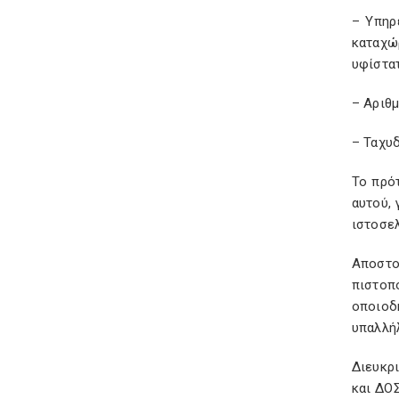
– Υπηρ
καταχώ
υφίστα
– Αριθ
– Ταχυ
Το πρό
αυτού, 
ιστοσελ
Αποστο
πιστοπ
οποιοδ
υπαλλή
Διευκρ
και ΔΟΣ