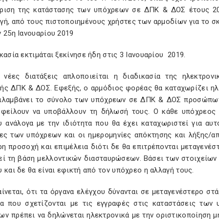
ριση της κατάστασης των υπόχρεων σε ΔΠΚ & ΔΟΣ έτους 201
γή, από τους πιστοποιημένους χρήστες των αρμοδίων για το σ
ν 25η Ιανουαρίου 2019
κασία εκτιμάται ξεκίνησε ήδη στις 3 Ιανουαρίου 2019.
 νέες διατάξεις απλοποιείται η διαδικασία της ηλεκτρο
ής ΔΠΚ & ΔΟΣ. Εφεξής, ο αρμόδιος φορέας θα καταχωρίζει ηλ
ιλαμβάνει το σύνολο των υπόχρεων σε ΔΠΚ & ΔΟΣ προσώπων
οφείλουν να υποβάλλουν τη δήλωσή τους. Ο κάθε υπόχρεος 
υ ανάλογα με την ιδιότητα που θα έχει καταχωριστεί για αυ
τες των υπόχρεων και οι ημερομηνίες απόκτησης και λήξης/α
ρη προσοχή και επιμέλεια διότι δε θα επιτρέπονται μεταγενέσ
εί τη βάση μελλοντικών διασταυρώσεων. Βάσει των στοιχείων 
 και δε θα είναι εφικτή από τον υπόχρεο η αλλαγή τους.
ίνεται, ότι τα όργανα ελέγχου δύνανται σε μεταγενέστερο στ
ία που σχετίζονται με τις εγγραφές στις καταστάσεις τω
ων πρέπει να δηλώνεται ηλεκτρονικά με την οριστικοποίηση 