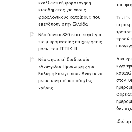
εναλλακτική φορολόγηση
του φο
εισοδήματος για νέους
φορολογικούς κατοίκους που
Τονίζε
επενδύουν στην Ελλάδα
συμπερ
τροποπ
Νέα δάνεια 330 εκατ. ευρώ για
προσώπ
τις μικρομεσαίες επιχειρήσεις
υπογεγ
μέσω του ΤΕΠΙΧ ΙΙΙ
Διευκρ
Νέα ψηφιακή διαδικασία
εγγραφ
«Αναγγελία Πρόσληψης για
καταχώρ
Κάλυψη Επειγουσών Αναγκών»
στον υ
μέσω κινητού και οδηγίες
ημερομ
χρήσης
φορέας
ημερομ
δεν έχε
ιδιότητ