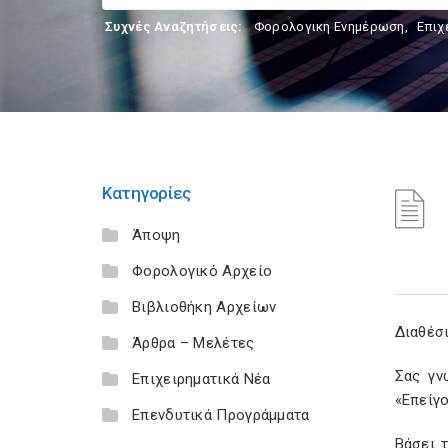
Συχνές Αναζητήσεις:
Φορολογικη Ενημέρωση
,
Επιχ
Κατηγορίες
Άποψη
Φορολογικό Αρχείο
Βιβλιοθήκη Αρχείων
Διαθέσ
Άρθρα – Μελέτες
Σας γν
Επιχειρηματικά Νέα
«Επείγ
Επενδυτικά Προγράμματα
Βάσει τ