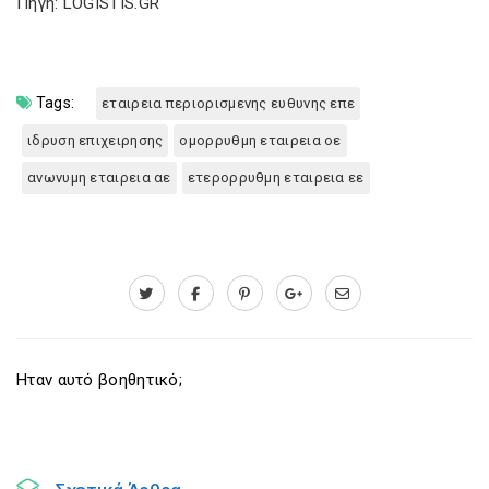
Πηγή: LOGISTIS.GR
Tags:
εταιρεια περιορισμενης ευθυνης επε
ιδρυση επιχειρησης
ομορρυθμη εταιρεια οε
ανωνυμη εταιρεια αε
ετερορρυθμη εταιρεια εε
Ηταν αυτό βοηθητικό;