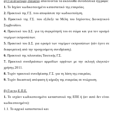
α) Για ανώνυμες εταιρείες
απαιτούνται τα ακόλουθα συνοδευτικά έγγραφα:
1.
Το Ισχύον κωδικοποιημένο καταστατικό της εταιρείας.
2.
Πρακτικό της Γ.Σ. που αποφάσισε την κωδικοποίηση.
3.
Πρακτικό της Γ.Σ. που εξέλεξε τα Μέλη του Ισχύοντος Διοικητικού
Συμβουλίου.
4.
Πρακτικό του Δ.Σ. για τη συγκρότησή του σε σώμα και για τον ορισμό
νομίμων εκπροσώπων.
5.
Πρακτικό του Δ.Σ. για ορισμό των νομίμων εκπροσώπων (εάν έγινε σε
διαφορετική από την προηγούμενη συνεδρίαση).
6.
Πρακτικό της τελευταίας Τακτικής Γ.Σ.
7.
Πρακτικό συνεδριάσεων αρμοδίων οργάνων με την εκλογή ελεγκτών
χρήσης 2011.
8.
Τυχόν πρακτικό συνεδρίασης Γ.Σ. για τη λύση της εταιρείας.
9.
Τυχόν δικαστική απόφαση ή κήρυξη της εταιρείας σε πτώχευση.
β) Για τις Ε.Π.Ε.
1.
Το ισχύον κωδικοποιημένο καταστατικό της ΕΠΕ ή (αν αυτό δεν είναι
κωδικοποιημένο):
1.1. Το αρχικό καταστατικό και