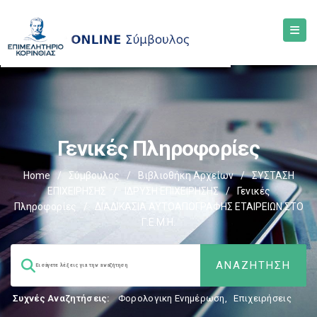
Γενικές Πληροφορίες
Home
/
Σύμβουλος
/
Βιβλιοθήκη Αρχείων
/
ΣΥΣΤΑΣΗ
ΕΠΙΧΕΙΡΗΣΗΣ
/
ΙΔΡΥΣΗ ΕΠΙΧΕΙΡΗΣΗΣ
/
Γενικές
Πληροφορίες
/
ΔΙΑΔΙΚΑΣΙΑ ΑΥΤΟΑΠΟΓΡΑΦΗΣ ΕΤΑΙΡΕΙΩΝ ΣΤΟ
Γ.Ε.Μ.Η.
Συχνές Αναζητήσεις:
Φορολογικη Ενημέρωση
,
Επιχειρήσεις