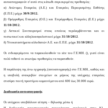
αυτοαπογραφούν σ' αυτό στις κάτωθι συγκεκριμένες προθεσμίες:
α) Ανώνυμες Εταιρείες (Α.Ε.) και Εταιρείες Περιορισμένης Ευθύνης
(Ε.Π.Ε.) μέχρι
30/9/2012.
β) Ομόρρυθμες Εταιρείες (Ο.Ε.) και Ετερόρρυθμες Εταιρείες (Ε.Ε.) μέχρι
11/10/2012.
γ) Αστικοί Συνεταιρισμοί στους οποίους περιλαμβάνονται και οι
πιστωτικοί και αλληλοασφαλιστικοί μέχρι
31/10/2012
.
δ) Υποκαταστήματα αλλοδαπών Α.Ε. και Ε.Π.Ε. μέχρι
31/10/2012
.
Οι ενδιαφερόμενοι να παρακολουθούν το site του Γ.Ε.ΜΗ. (
), γιατί είναι
πολύ πιθανό οι ανωτέρω προθεσμίες να παραταθούν.
Η παράλειψη της άνω εγγραφής (αυτοαπογραφής) στο Γ.Ε.ΜΗ., καθώς και
η υποβολή ανακριβών στοιχείων εκ μέρους της υπόχρεης εταιρείας
επισύρει ποινή προστίμου κυμαινόμενου από 600 έως 30.000 ευρώ.
Διαδικασία αυτοαπογραφής
Οι υπόχρεοι υποβάλλουν αίτηση – δήλωσης μέσω
ή
Η διαδικασία αυτοαπογραφής περιγράφεται αναλυτικά στην Κ1-