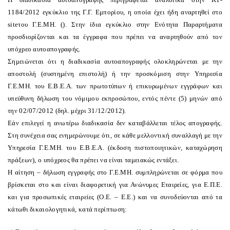
1184/2012 εγκύκλιο της Γ.Γ. Εμπορίου, η οποία έχει ήδη αναρτηθεί στο
siteτου Γ.Ε.ΜΗ. (
). Στην ίδια εγκύκλιο στην Ενότητα Παραρτήματα
προσδιορίζονται και τα έγγραφα που πρέπει να αναρτηθούν από τον
υπόχρεο αυτοαπογραφής.
Σημειώνεται ότι η διαδικασία αυτοαπογραφής ολοκληρώνεται με την
αποστολή (συστημένη επιστολή) ή την προσκόμιση στην Υπηρεσία
Γ.Ε.ΜΗ. του Ε.Β.Ε.Α. των πρωτοτύπων ή επικυρωμένων εγγράφων και
υπεύθυνη δήλωση του νόμιμου εκπροσώπου, εντός πέντε (5) μηνών από
την 02/07/2012 (δηλ. μέχρι 31/12/2012).
Εάν επιλεγεί η ανωτέρω διαδικασία δεν καταβάλλεται τέλος απογραφής.
Στη συνέχεια σας ενημερώνουμε ότι, σε κάθε μελλοντική συναλλαγή με την
Υπηρεσία Γ.Ε.ΜΗ. του Ε.Β.Ε.Α. (έκδοση πιστοποιητικών, καταχώρηση
πράξεων), ο υπόχρεος θα πρέπει να είναι ταμειακώς εντάξει.
Η αίτηση – δήλωση εγγραφής στο Γ.Ε.ΜΗ. συμπληρώνεται σε φόρμα που
βρίσκεται στο
και είναι διαφορετική για Ανώνυμες Εταιρείες, για Ε.Π.Ε.
και για προσωπικές εταιρείες (Ο.Ε. – Ε.Ε.) και να συνοδεύονται από τα
κάτωθι δικαιολογητικά, κατά περίπτωση: