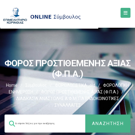
ΦΟΡΟΣ ΠΡΟΣΤΙΘΕΜΕΝΗΣ ΑΞΙΑΣ
(Φ.Π.Α.)
Home
/
Σύμβουλος
/
ΦΟΡΟΛΟΓΙΣΤΙΚΑ_old
/
ΦΟΡΟΛΟΓΙΚΗ
ΕΝΗΜΕΡΩΣΗ
/
ΦΟΡΟΣ ΠΡΟΣΤΙΘΕΜΕΝΗΣ ΑΞΙΑΣ (Φ.Π.Α.)
/
ΔΙΑΔΙΚΑΣΙΑ ΑΝΑΣΤΟΛΗΣ Α.Φ.Μ. ΓΙΑ ΕΝΔΟΚΟΙΝΟΤΙΚΕΣ
ΣΥΝΑΛΛΑΓΕΣ