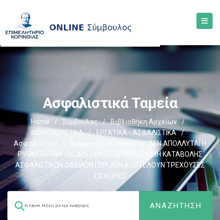
Ασφαλιστικά Ταμεία
Home
/
Σύμβουλος
/
Βιβλιοθήκη Αρχείων
/
ΦΟΡΟΛΟΓΙΣΤΙΚΑ
/
ΕΡΓΑΤΙΚΑ - ΑΣΦΑΛΙΣΤΙΚΑ
/
Ασφαλιστικά
/
Ασφαλιστικά Ταμεία
/
ΔΕΝ ΑΠΟΛΛΥΤΑΙ Η
ΡΥΘΜΙΣΗ ΤΩΝ 100 ΔΟΣΕΩΝ ΣΕ ΠΕΡΙΠΤΩΣΗ ΜΗ ΚΑΤΑΒΟΛΗΣ
ΑΣΦΑΛΙΣΤΙΚΩΝ ΟΦΕΙΛΩΝ ΠΟΥ ΔΕΝ ΑΠΟΤΕΛΟΥΝ ΤΡΕΧΟΥΣΕΣ
ΕΙΣΦΟΡΕΣ