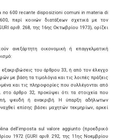
 no 600 recante disposizioni comuni in materia di
ς 600, περί κοινών διατάξεων σχετικά με τον
RI αριθ. 268, της 16ης Οκτωβρίου 1973), ορίζει
ν ανεξάρτητη οικονομική ή επαγγελματική
ισμό:
εξακριβώσεις του άρθρου 33, ή από τον έλεγχο
φών με βάση τα τιμολόγια και τις λοιπές πράξεις
ομένα και τις πληροφορίες που συλλέγονται από
 στο άρθρο 32, προκύψει ότι τα στοιχεία που
ιπή, ψευδή ή ανακριβή. Η ύπαρξη αδήλωτων
ναχθεί επίσης βάσει μαχητών τεκμηρίων, αρκεί
plina dell’imposta sul valore aggiunto (προεδρικό
ρίου 1972 (GURI αριθ. 292, της 11ης Νοεμβρίου