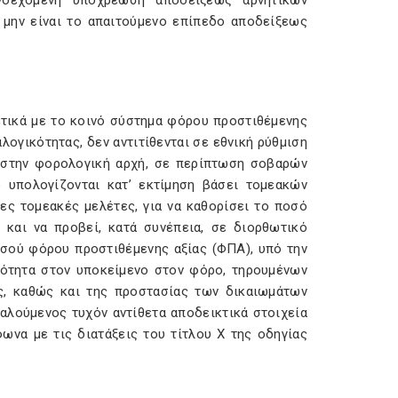
νδεχόμενη υποχρέωση αποδείξεως αρνητικών
α μην είναι το απαιτούμενο επίπεδο αποδείξεως
ετικά με το κοινό σύστημα φόρου προστιθέμενης
λογικότητας, δεν αντιτίθενται σε εθνική ρύθμιση
ι στην φορολογική αρχή, σε περίπτωση σοβαρών
υπολογίζονται κατ’ εκτίμηση βάσει τομεακών
ες τομεακές μελέτες, για να καθορίσει το ποσό
και να προβεί, κατά συνέπεια, σε διορθωτικό
σού φόρου προστιθέμενης αξίας (ΦΠΑ), υπό την
τότητα στον υποκείμενο στον φόρο, τηρουμένων
ς, καθώς και της προστασίας των δικαιωμάτων
αλούμενος τυχόν αντίθετα αποδεικτικά στοιχεία
ωνα με τις διατάξεις του τίτλου X της οδηγίας