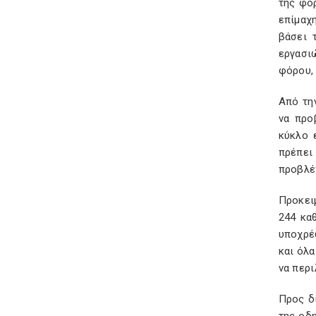
της φορ
επίμαχη
βάσει 
εργασι
φόρου,
Από τη
να προ
κύκλο 
πρέπει
προβλέπ
Προκει
244 κα
υποχρέ
και όλα
να περι
Προς δ