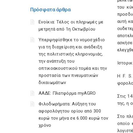
μελετώ
του κύ
Πρόσφατα άρθρα
προσδι
αυτή κ
Ενοίκια: Τέλος οι πληρωμές με
ουδετε
μετρητά από 1η Οκτωβρίου
αποτελ
Υπερψηφίσθηκε το νομοσχέδιο
ασκήσει
για τη διαχείριση και ανάδειξη
ελεγχθε
της πολιτιστικής κληρονομιάς,
την ανάπτυξη του
Ιστορι
οπτικοακουστικού τομέα και την
προστασία των πνευματικών
Η F. S
δικαιωμάτων
φορολο
ΑΑΔΕ: Πλατφόρμα myAGRO
Στις 1
της, η 
Φιλοδωρήματα: Αύξηση του
αφορολόγητου ορίου από 300
Στο πλ
ευρώ τον μήνα σε 6.000 ευρώ τον
οποίο 
χρόνο
λογιστ