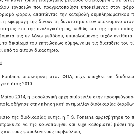
ν, να κάνει χρήση επαγωγικής μεθόδου στηριζόμενης σε τέτοι
κλου εργασιών που πραγματοποίησε υποκείμενος στον φόρο 
ορισμό φόρου, απαιτώντας την καταβολή συμπληρωματικού 
αι η εφαρμογή της δίνουν τη δυνατότητα στον υποκείμενο στ
ρότητας και της αναλογικότητας, καθώς και της προστασίας
έσματα της εν λόγω μεθόδου, επικαλούμενος τυχόν αντίθετα α
 το δικαίωμά του εκπτώσεως σύμφωνα με τις διατάξεις του τί
ί από το αιτούν δικαστήριο.
κό
. Fontana, υποκείμενη στον ΦΠΑ, είχε υπαχθεί σε διαδικ
γικό έτος 2010.
4 Μαΐου 2014, η φορολογική αρχή απέστειλε στην προσφεύγουσα
οποία οδήγησε στην κίνηση κατ’ αντιμωλίαν διαδικασίας διορθ
αίσιο της διαδικασίας αυτής, η F. S. Fontana αμφισβήτησε τ
επρόκειτο να της κοινοποιηθεί και είχε καθοριστεί βάσει τ
ές και τους φορολογικούς συμβούλους.