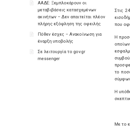
ΑΑΔΕ: Ξεμπλοκάρουν οι
μεταβιβάσεις κατασχεμένων
Στις 2
ακινήτων – Δεν απαιτείται πλέον
εισοδή
πλήρης εξόφληση της οφειλής
που οφε
Πόθεν έσχες – Ανακοίνωση για
Η προσ
έναρξη υποβολής
οποίων
εσφαλμ
Σε λειτουργία το gov.gr
συμβού
messenger
προσφε
το ποσ
σύμφωνα
Η υπόθ
σκεπτι
Με το ε