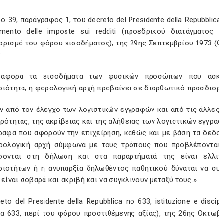
ο 39, παράγραφος 1, του decreto del Presidente della Repubblica
amento delle imposte sui redditi (προεδρικού διατάγματο
ρισμό του φόρου εισοδήματος), της 29ης Σεπτεμβρίου 1973 (GU
:
 αφορά τα εισοδήματα των φυσικών προσώπων που ασκού
ριότητα, η φορολογική αρχή προβαίνει σε διορθωτικό προσδιορ
από τον έλεγχο των λογιστικών εγγραφών και από τις άλλες 
ρότητας, της ακρίβειας και της αλήθειας των λογιστικών εγγρα
γραφα που αφορούν την επιχείρηση, καθώς και με βάση τα δεδ
ρολογική αρχή σύμφωνα με τους τρόπους που προβλέπονται
φονται στη δήλωση και στα παραρτήματά της είναι ελλ
ριοτήτων ή η ανυπαρξία δηλωθέντος παθητικού δύναται να συ
 είναι σοβαρά και ακριβή και να συγκλίνουν μεταξύ τους.»
eto del Presidente della Repubblica no 633, istituzione e disci
μα 633, περί του φόρου προστιθέμενης αξίας), της 26ης Οκτωβ