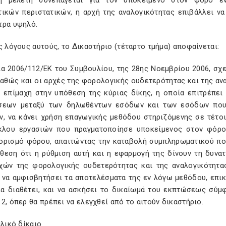
ή μελέτη συνεπάγεται για τον υποκείμενο στον φόρο ε
τικών περιστατικών, η αρχή της αναλογικότητας επιβάλλει ν
τρα υψηλό.
ς λόγους αυτούς, το Δικαστήριο (τέταρτο τμήμα) αποφαίνεται:
ία 2006/112/ΕΚ του Συμβουλίου, της 28ης Νοεμβρίου 2006, σχ
καθώς και οι αρχές της φορολογικής ουδετερότητας και της ανα
 επίμαχη στην υπόθεση της κύριας δίκης, η οποία επιτρέπε
σεων μεταξύ των δηλωθέντων εσόδων και των εσόδων που 
ν, να κάνει χρήση επαγωγικής μεθόδου στηριζόμενης σε τέτοι
κλου εργασιών που πραγματοποίησε υποκείμενος στον φόρο 
ορισμό φόρου, απαιτώντας την καταβολή συμπληρωματικού πο
θεση ότι η ρύθμιση αυτή και η εφαρμογή της δίνουν τη δυνα
χών της φορολογικής ουδετερότητας και της αναλογικότητα
, να αμφισβητήσει τα αποτελέσματα της εν λόγω μεθόδου, επικ
ία διαθέτει, και να ασκήσει το δικαίωμά του εκπτώσεως σύμφ
2, όπερ θα πρέπει να ελεγχθεί από το αιτούν δικαστήριο.
αλικό δίκαιο