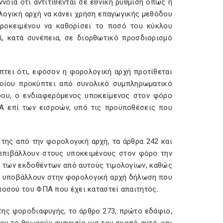
νοια ότι αντιτίθενται σε εθνική ρύθμιση όπως η
ολογική αρχή να κάνει χρήση επαγωγικής μεθόδου
ροκειμένου να καθορίσει το ποσό του κύκλου
, κατά συνέπεια, σε διορθωτικό προσδιορισμό
τει ότι, εφόσον η φορολογική αρχή προτίθεται
οίου προκύπτει από συνολικό συμπληρωματικό
δου, ο ενδιαφερόμενος υποκείμενος στον φόρο
Α επί των εισροών, υπό τις προϋποθέσεις που
της από την φορολογική αρχή, τα άρθρα 242 και
 επιβάλλουν στους υποκειμένους στον φόρο την
ν των εκδοθέντων από αυτούς τιμολογίων, καθώς
, να υποβάλλουν στην φορολογική αρχή δήλωση που
ποσού του ΦΠΑ που έχει καταστεί απαιτητός.
ης φοροδιαφυγής, το άρθρο 273, πρώτο εδάφιο,