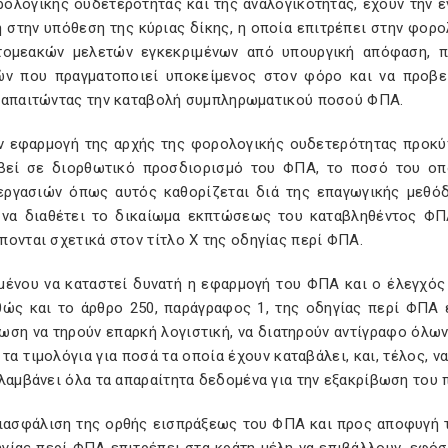
ολογικής ουδετερότητας και της αναλογικότητας, έχουν την έν
 στην υπόθεση της κύριας δίκης, η οποία επιτρέπει στην φορ
τομεακών μελετών εγκεκριμένων από υπουργική απόφαση, π
ών που πραγματοποιεί υποκείμενος στον φόρο και να προβεί
 απαιτώντας την καταβολή συμπληρωματικού ποσού ΦΠΑ.
ν εφαρμογή της αρχής της φορολογικής ουδετερότητας προκύπ
βεί σε διορθωτικό προσδιορισμό του ΦΠΑ, το ποσό του οπ
εργασιών όπως αυτός καθορίζεται διά της επαγωγικής μεθό
 να διαθέτει το δικαίωμα εκπτώσεως του καταβληθέντος ΦΠ
ονται σχετικά στον τίτλο X της οδηγίας περί ΦΠΑ.
μένου να καταστεί δυνατή η εφαρμογή του ΦΠΑ και ο έλεγχός 
θώς και το άρθρο 250, παράγραφος 1, της οδηγίας περί ΦΠΑ
ωση να τηρούν επαρκή λογιστική, να διατηρούν αντίγραφο όλω
 τα τιμολόγια για ποσά τα οποία έχουν καταβάλει, και, τέλος
λαμβάνει όλα τα απαραίτητα δεδομένα για την εξακρίβωση του 
ιασφάλιση της ορθής εισπράξεως του ΦΠΑ και προς αποφυγή τ