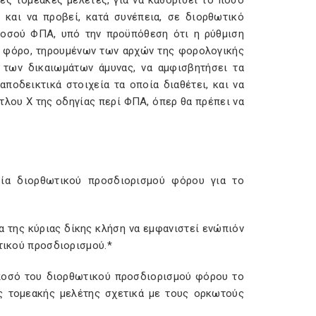
ες τομεακές μελέτες, για να καθορίσει το ποσό
και να προβεί, κατά συνέπεια, σε διορθωτικό
ποσού ΦΠΑ, υπό την προϋπόθεση ότι η ρύθμιση
ον φόρο, τηρουμένων των αρχών της φορολογικής
 των δικαιωμάτων άμυνας, να αμφισβητήσει τα
ποδεικτικά στοιχεία τα οποία διαθέτει, και να
τλου X της οδηγίας περί ΦΠΑ, όπερ θα πρέπει να
ασία διορθωτικού προσδιορισμού φόρου για το
 της κύριας δίκης κλήση να εμφανιστεί ενώπιόν
ωτικού προσδιορισμού.*
ο ποσό του διορθωτικού προσδιορισμού φόρου το
ης τομεακής μελέτης σχετικά με τους ορκωτούς