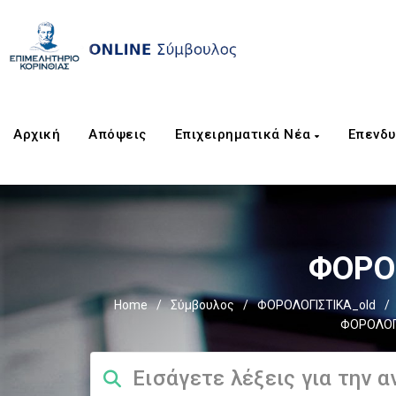
Αρχική
Απόψεις
Επιχειρηματικά Νέα
Επενδυ
ΦΟΡΟΣ
Home
/
Σύμβουλος
/
ΦΟΡΟΛΟΓΙΣΤΙΚΑ_old
/
ΦΟΡΟΛΟΓΙ