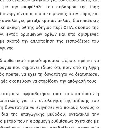
ον το θεωρούν αναγκαίο για τον σκοπό αυτό, και
, με την επιφύλαξη του σεβασμού της ίσης
διενεργούνται από υποκείμενους στον φόρο, και
ς συναλλαγές μεταξύ κρατών μελών, διατυπώσεις
γική σκέψη 59 της οδηγίας περί ΦΠΑ, σκοπός της
υν, εντός ορισμένων ορίων και υπό ορισμένες
, με σκοπό την απλοποίηση της εισπράξεως του
οφυγής.
ς διορθωτικού προσδιορισμού φόρου, πρέπει να
άγμα που σημαίνει ιδίως ότι, πριν από τη λήψη
ός πρέπει να έχει τη δυνατότητα να διατυπώσει
αρχές σκοπεύουν να στηρίξουν την απόφασή τους
ατότητα να αμφισβητήσει τόσο το κατά πόσον η
υσιτελής για την αξιολόγηση της ειδικής του
η δυνατότητα να εξηγήσει για ποιους λόγους ο
 διά της επαγωγικής μεθόδου, αντανακλά την
το μέτρο που η εφαρμογή ρυθμίσεως σχετικής με