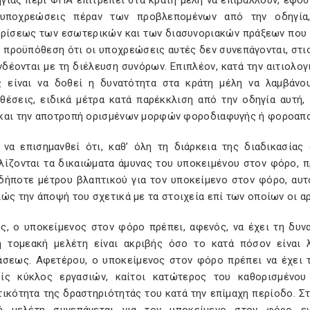
γίας περί ΦΠΑ επιτρέπει στα κράτη μέλη να επιβάλλουν, εφόσ
υποχρεώσεις πέραν των προβλεπομένων από την οδηγία
ιρίσεως των εσωτερικών και των διασυνοριακών πράξεων που 
ν προϋπόθεση ότι οι υποχρεώσεις αυτές δεν συνεπάγονται, στι
δέονται με τη διέλευση συνόρων. Επιπλέον, κατά την αιτιολο
ς είναι να δοθεί η δυνατότητα στα κράτη μέλη να λαμβάνο
θέσεις, ειδικά μέτρα κατά παρέκκλιση από την οδηγία αυτή
και την αποτροπή ορισμένων μορφών φοροδιαφυγής ή φοροαπ
 να επισημανθεί ότι, καθ’ όλη τη διάρκεια της διαδικασία
λίζονται τα δικαιώματα άμυνας του υποκειμένου στον φόρο, πρ
δήποτε μέτρου βλαπτικού για τον υποκείμενο στον φόρο, αυτ
λώς την άποψή του σχετικά με τα στοιχεία επί των οποίων οι 
ς, ο υποκείμενος στον φόρο πρέπει, αφενός, να έχει τη δυν
η τομεακή μελέτη είναι ακριβής όσο το κατά πόσον είναι λ
άσεως. Αφετέρου, ο υποκείμενος στον φόρο πρέπει να έχει τ
ίς κύκλος εργασιών, καίτοι κατώτερος του καθορισμένου
τικότητα της δραστηριότητάς του κατά την επίμαχη περίοδο. Σ