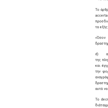
Το άρθρ
accert
προσδιο
τα εξής
«Όσον
δραστη
d) αν 
της πλη
και έγ
την φο
αναγρά
δραστη
αυτά να
Το decr
διάταγ