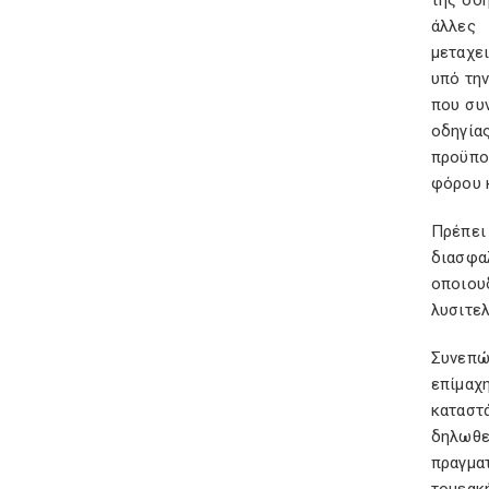
της οδη
άλλες 
μεταχε
υπό τη
που συν
οδηγία
προϋπο
φόρου 
Πρέπει
διασφα
οποιου
λυσιτε
Συνεπώ
επίμαχ
καταστ
δηλωθε
πραγμα