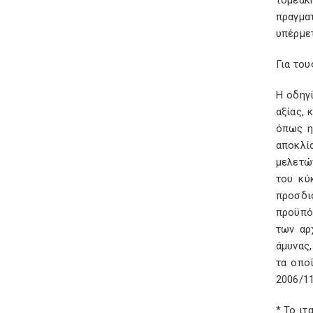
τομεακ
πραγμα
υπέρμε
Για του
Η οδηγ
αξίας, 
όπως η
αποκλί
μελετώ
του κύ
προσδι
προϋπό
των αρ
άμυνας
τα οπο
2006/11
* Το ιτ