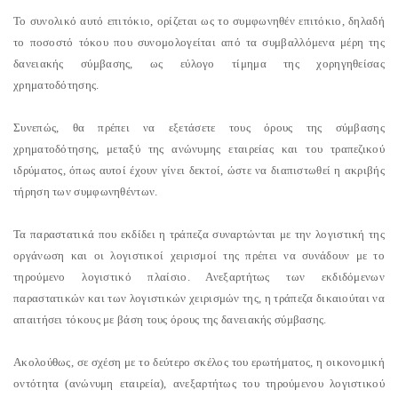
Το συνολικό αυτό επιτόκιο, ορίζεται ως το συμφωνηθέν επιτόκιο, δηλαδή
το ποσοστό τόκου που συνομολογείται από τα συμβαλλόμενα μέρη της
δανειακής σύμβασης, ως εύλογο τίμημα της χορηγηθείσας
χρηματοδότησης.
Συνεπώς, θα πρέπει να εξετάσετε τους όρους της σύμβασης
χρηματοδότησης, μεταξύ της ανώνυμης εταιρείας και του τραπεζικού
ιδρύματος, όπως αυτοί έχουν γίνει δεκτοί, ώστε να διαπιστωθεί η ακριβής
τήρηση των συμφωνηθέντων.
Τα παραστατικά που εκδίδει η τράπεζα συναρτώνται με την λογιστική της
οργάνωση και οι λογιστικοί χειρισμοί της πρέπει να συνάδουν με το
τηρούμενο λογιστικό πλαίσιο. Ανεξαρτήτως των εκδιδόμενων
παραστατικών και των λογιστικών χειρισμών της, η τράπεζα δικαιούται να
απαιτήσει τόκους με βάση τους όρους της δανειακής σύμβασης.
Ακολούθως, σε σχέση με το δεύτερο σκέλος του ερωτήματος, η οικονομική
οντότητα (ανώνυμη εταιρεία), ανεξαρτήτως του τηρούμενου λογιστικού