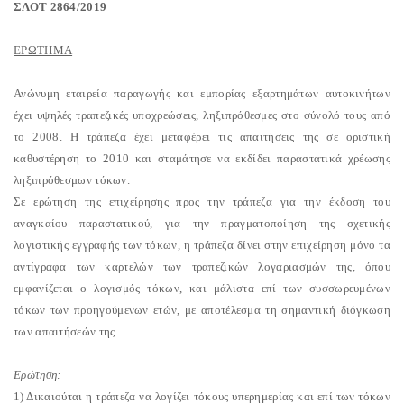
ΣΛΟΤ 2864/2019
ΕΡΩΤΗΜΑ
Ανώνυμη εταιρεία παραγωγής και εμπορίας εξαρτημάτων αυτοκινήτων
έχει υψηλές τραπεζικές υποχρεώσεις, ληξιπρόθεσμες στο σύνολό τους από
το 2008. Η τράπεζα έχει μεταφέρει τις απαιτήσεις της σε οριστική
καθυστέρηση το 2010 και σταμάτησε να εκδίδει παραστατικά χρέωσης
ληξιπρόθεσμων τόκων.
Σε ερώτηση της επιχείρησης προς την τράπεζα για την έκδοση του
αναγκαίου παραστατικού, για την πραγματοποίηση της σχετικής
λογιστικής εγγραφής των τόκων, η τράπεζα δίνει στην επιχείρηση μόνο τα
αντίγραφα των καρτελών των τραπεζικών λογαριασμών της, όπου
εμφανίζεται ο λογισμός τόκων, και μάλιστα επί των συσσωρευμένων
τόκων των προηγούμενων ετών, με αποτέλεσμα τη σημαντική διόγκωση
των απαιτήσεών της.
Ερώτηση:
1) Δικαιούται η τράπεζα να λογίζει τόκους υπερημερίας και επί των τόκων