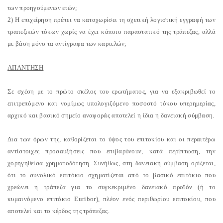
των προηγούμενων ετών;
2) Η επιχείρηση πρέπει να καταχωρίσει τη σχετική λογιστική εγγραφή των
τραπεζικών τόκων χωρίς να έχει κάποιο παραστατικό της τράπεζας, αλλά
με βάση μόνο τα αντίγραφα των καρτελών;
ΑΠΑΝΤΗΣΗ
Σε σχέση με το πρώτο σκέλος του ερωτήματος, για να εξακριβωθεί το
επιτρεπόμενο και νομίμως υπολογιζόμενο ποσοστό τόκου υπερημερίας,
αρχικό και βασικό σημείο αναφοράς αποτελεί η ίδια η δανειακή σύμβαση.
Δια των όρων της, καθορίζεται το ύψος του επιτοκίου και οι περαιτέρω
αντίστοιχες προσαυξήσεις που επιβαρύνουν, κατά περίπτωση, την
χορηγηθείσα χρηματοδότηση. Συνήθως, στη δανειακή σύμβαση ορίζεται,
ότι το συνολικό επιτόκιο σχηματίζεται από το βασικό επιτόκιο που
χρεώνει η τράπεζα για το συγκεκριμένο δανειακό προϊόν (ή το
κυμαινόμενο επιτόκιο Euribor), πλέον ενός περιθωρίου επιτοκίου, που
αποτελεί και το κέρδος της τράπεζας.