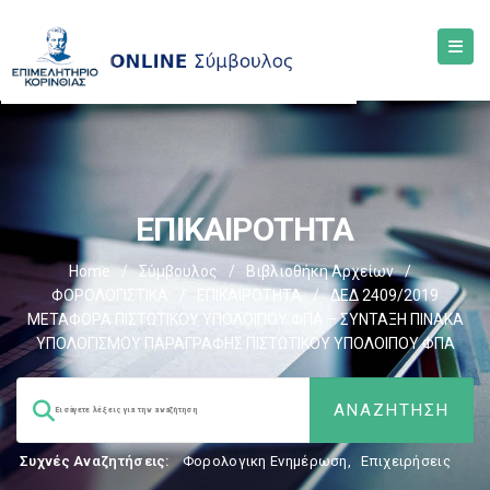
ΕΠΙΚΑΙΡΟΤΗΤΑ
Home
/
Σύμβουλος
/
Βιβλιοθήκη Αρχείων
/
ΦΟΡΟΛΟΓΙΣΤΙΚΑ
/
ΕΠΙΚΑΙΡΟΤΗΤΑ
/
ΔΕΔ 2409/2019
ΜΕΤΑΦΟΡΑ ΠΙΣΤΩΤΙΚΟΥ ΥΠΟΛΟΙΠΟΥ ΦΠΑ – ΣΥΝΤΑΞΗ ΠΙΝΑΚΑ
ΥΠΟΛΟΓΙΣΜΟΥ ΠΑΡΑΓΡΑΦΗΣ ΠΙΣΤΩΤΙΚΟΥ ΥΠΟΛΟΙΠΟΥ ΦΠΑ
Συχνές Αναζητήσεις:
Φορολογικη Ενημέρωση
,
Επιχειρήσεις