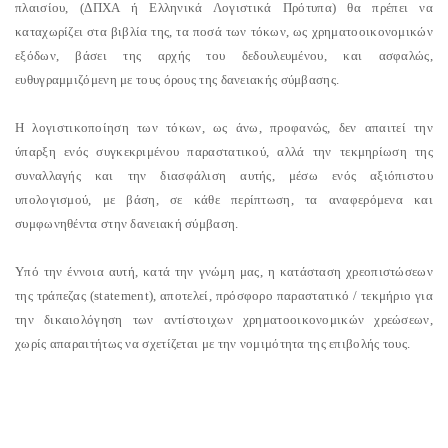
πλαισίου, (ΔΠΧΑ ή Ελληνικά Λογιστικά Πρότυπα) θα πρέπει να
καταχωρίζει στα βιβλία της, τα ποσά των τόκων, ως χρηματοοικονομικών
εξόδων, βάσει της αρχής του δεδουλευμένου, και ασφαλώς,
ευθυγραμμιζόμενη με τους όρους της δανειακής σύμβασης.
Η λογιστικοποίηση των τόκων, ως άνω, προφανώς, δεν απαιτεί την
ύπαρξη ενός συγκεκριμένου παραστατικού, αλλά την τεκμηρίωση της
συναλλαγής και την διασφάλιση αυτής, μέσω ενός αξιόπιστου
υπολογισμού, με βάση, σε κάθε περίπτωση, τα αναφερόμενα και
συμφωνηθέντα στην δανειακή σύμβαση.
Υπό την έννοια αυτή, κατά την γνώμη μας, η κατάσταση χρεοπιστώσεων
της τράπεζας (statement), αποτελεί, πρόσφορο παραστατικό / τεκμήριο για
την δικαιολόγηση των αντίστοιχων χρηματοοικονομικών χρεώσεων,
χωρίς απαραιτήτως να σχετίζεται με την νομιμότητα της επιβολής τους.