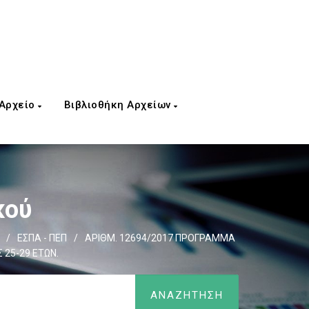
 Αρχείο
Βιβλιοθήκη Αρχείων
κού
/
ΕΣΠΑ - ΠΕΠ
/
ΑΡΙΘΜ. 12694/2017 ΠΡΟΓΡΑΜΜΑ
 25-29 ΕΤΩΝ.