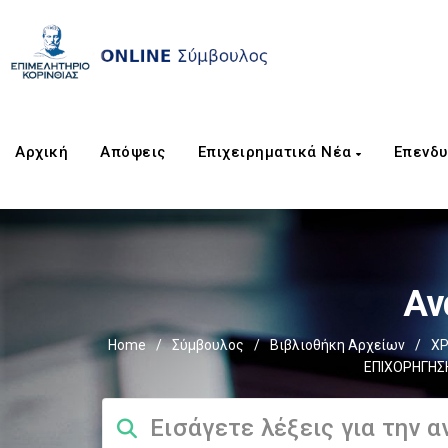
Αρχική
Απόψεις
Επιχειρηματικά Νέα
Επενδυ
Αν
Home
/
Σύμβουλος
/
Βιβλιοθήκη Αρχείων
/
ΧΡ
ΕΠΙΧΟΡΗΓΗΣΗ