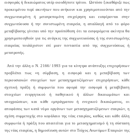
εισφοράς ή δικαιώματος υπέρ οιουδήποτε τρίτου. Ωστόσο ξεκαθάριζε πως
προκειμένου περί ακινήτων που ανήκουν και χρησιμοποιούνται από την
συγχωνευομένη ή μετατρεπομένη επιχείρηση και εισφέρονται στην
συγχωνεύουσα ή την συνιστωμένη εταιρεία, η απαλλαγή από το φόρο
μεταβίβασης γίνεται υπό την προϋπόθεση ότι τα εισφερόμενα ακίνητα θα
χρησιμοποιηθούν για τις ανάγκες της συγχωνευούσας ή της συνιστωμένης
εταιρείας τουλάχιστον επί μιαν πενταετία από της συγχωνεύσεως ή
μετατροπής.
Από την άλλη ο Ν. 2166/ 1993 για τα κίνητρα ανάπτυξης επιχειρήσεων
προβλέπει πως «η σύμβαση, η εισφορά και η μεταβίβαση των
περιουσιακών στοιχείων των μετασχηματιζόμενων επιχειρήσεων, κάθε
σχετική πράξη ή συμφωνία που αφορά την εισφορά ή μεταβίβαση
στοιχείων ενεργητικού ή παθητικού ή άλλων δικαιωμάτων και
υποχρεώσεων, και κάθε εμπράγματου ή ενοχικού δικαιώματος, οι
αποφάσεις των κατά νόμο οργάνων των μετασχηματιζόμενων εταιριών, η
σχέση συμμετοχής στο κεφάλαιο της νέας εταιρίας, καθώς και κάθε άλλη
συμφωνία ή πράξη που απαιτείται για το μετασχηματισμό ή τη σύσταση
της νέας εταιρίας, η δημοσίευση αυτών στο Τεύχος Ανωνύμων Εταιριών της