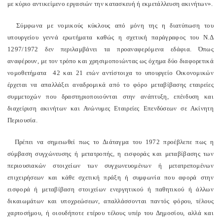
με κύριο αντικείμενο εργασιών την κατασκευή ή εκμετάλλευση ακινήτων».
Σύμφωνα με νομικούς κύκλους από μόνη της η διατύπωση του
υπουργείου γεννά ερωτήματα καθώς η σχετική παράγραφος του Ν.Δ
1297/1972 δεν περιλαμβάνει τα προαναφερόμενα εδάφια. Όπως
αναφέρουν, με τον τρόπο και χρησιμοποιώντας ως όχημα δύο διαφορετικά
νομοθετήματα 42 και 21 ετών αντίστοιχα το υπουργείο Οικονομικών
έρχεται να απαλλάξει αναδρομικά από το φόρο μεταβίβασης εταιρείες
συμμετοχών που δραστηριοποιούνται στην ανάπτυξη, επένδυση και
διαχείριση ακινήτων και Ανώνυμες Εταιρείες Επενδύσεων σε Ακίνητη
Περιουσία.
Πρέπει να σημειωθεί πως το Διάταγμα του 1972 προέβλεπε πως η
σύμβαση συγχώνευσης ή μετατροπής, η εισφοράς και μεταβίβασης των
περιουσιακών στοιχείων των συγχωνευομένων ή μετατρεπομένων
επιχειρήσεων και κάθε σχετική πράξη ή συμφωνία που αφορά στην
εισφορά ή μεταβίβαση στοιχείων ενεργητικού ή παθητικού ή άλλων
δικαιωμάτων και υποχρεώσεων, απαλλάσσονται παντός φόρου, τέλους
χαρτοσήμου, ή οιουδήποτε ετέρου τέλους υπέρ του Δημοσίου, αλλά και