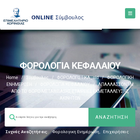
ΦΟΡΟΛΟΓΙΑ ΚΕΦΑΛΑΙΟΥ
Home
/
Σύμβουλος
/
ΦΟΡΟΛΟΓΙΣΤΙΚΑ_old
/
ΦΟΡΟΛΟΓΙΚΗ
ΕΝΗΜΕΡΩΣΗ
/
ΦΟΡΟΛΟΓΙΑ ΚΕΦΑΛΑΙΟΥ
/
ΑΠΑΛΛΑΣΣΟΝΤΑΙ
ΑΠΟ ΤΟ ΦΟΡΟ ΜΕΤΑΒΙΒΑΣΗΣ ΕΤΑΙΡΕΙΕΣ ΕΚΜΕΤΑΛΛΕΥΣΗΣ
ΑΚΙΝΗΤΩΝ
Συχνές Αναζητήσεις:
Φορολογικη Ενημέρωση
,
Επιχειρήσεις