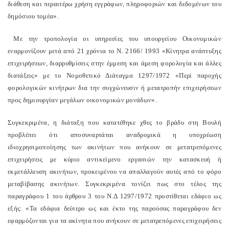
διάθεση και περαιτέρω χρήση εγγράφων, πληροφοριών και δεδομένων του
δημόσιου τομέα».
Με την τροπολογία οι υπηρεσίες του υπουργείου Οικονομικών
εναρμονίζουν μετά από 21 χρόνια το Ν. 2166/ 1993 «Κίνητρα ανάπτυξης
επιχειρήσεων, διαρρυθμίσεις στην έμμεση και άμεση φορολογία και άλλες
διατάξεις» με το Νομοθετικό Διάταγμα 1297/1972 «Περί παροχής
φορολογικών κινήτρων δια την συγχώνευσιν ή μετατροπήν επιχειρήσεων
προς δημιουργίαν μεγάλων οικονομικών μονάδων».
Συγκεκριμένα, η διάταξη που κατατέθηκε χθες το βράδυ στη Βουλή
προβλέπει ότι αποσυναρτάται αναδρομικά η υποχρέωση
ιδιοχρησιμοποίησης των ακινήτων που ανήκουν σε μετατρεπόμενες
επιχειρήσεις με κύριο αντικείμενο εργασιών την κατασκευή ή
εκμετάλλευση ακινήτων, προκειμένου να απαλλαγούν αυτές από το φόρο
μεταβίβασης ακινήτων. Συγκεκριμένα τονίζει πως στο τέλος της
παραγράφου 1 του άρθρου 3 του Ν.Δ 1297/1972 προστίθεται εδάφιο ως
εξής: «Τα εδάφια δεύτερο ως και έκτο της παρούσας παραγράφου δεν
εφαρμόζονται για τα ακίνητα που ανήκουν σε μετατρεπόμενες επιχειρήσεις