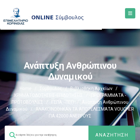
Ανάπτυξη Ανθρώπινου
Δυναμικού
Home
/
Σύμβουλος
/
Βιβλιοθήκη Αρχείων
/
ΧΡΗΜΑΤΟΔΟΤΗΣΕΙΣ-ΕΠΙΔΟΤΗΣΕΙΣ
/
ΠΡΟΓΡΑΜΜΑΤΑ -
ΠΡΩΤΟΒΟΥΛΙΕΣ
/
ΕΣΠΑ - ΠΕΠ
/
Ανάπτυξη Ανθρώπινου
Δυναμικού
/
ΑΝΑΚΟΙΝΩΘΗΚΑΝ ΤΑ ΑΠΟΤΕΛΕΣΜΑΤΑ VOUCHER
ΓΙΑ 42000 ΑΝΕΡΓΟΥΣ